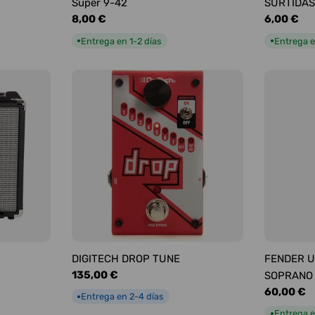
Super 9-42
SURTIDAS
Precio
8,00 €
Precio
6,00 €
habitual
habitual
Entrega en 1-2 días
Entrega e
●
●
DIGITECH DROP TUNE
FENDER U
Precio
135,00 €
SOPRANO
habitual
Precio
60,00 €
Entrega en 2-4 días
●
habitual
Entrega e
●