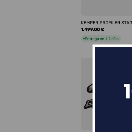
KEMPER PROFILER STA
Precio
1.499,00 €
habitual
Entrega en 1-2 días
●