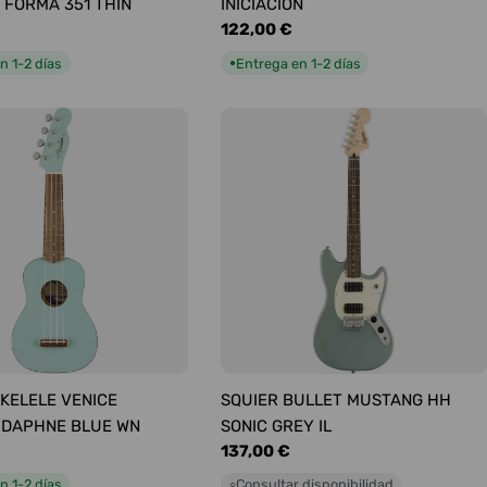
 FORMA 351 THIN
INICIACIÓN
Precio
122,00 €
habitual
n 1-2 días
Entrega en 1-2 días
●
KELELE VENICE
SQUIER BULLET MUSTANG HH
 DAPHNE BLUE WN
SONIC GREY IL
Precio
137,00 €
habitual
n 1-2 días
Consultar disponibilidad
○