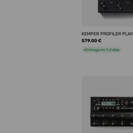
KEMPER PROFILER PLA
Precio
579,00 €
habitual
Entrega en 1-2 días
●