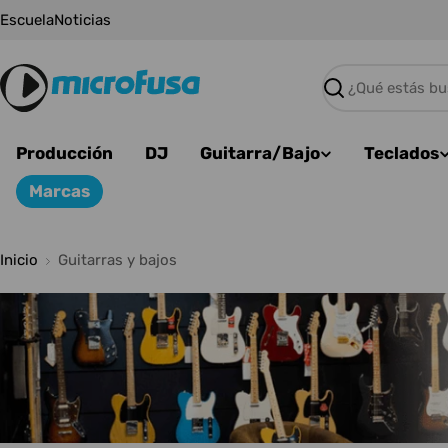
Saltar
Escuela
Noticias
al
contenido
Buscar
Producción
DJ
Guitarra/Bajo
Teclados
Marcas
Inicio
Guitarras y bajos