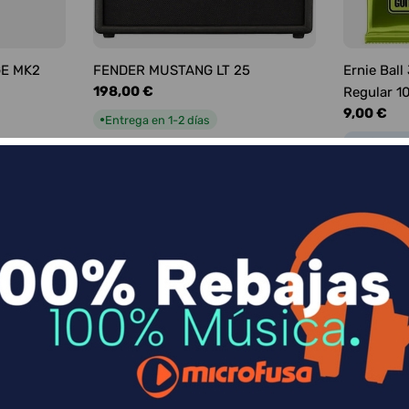
GE MK2
FENDER MUSTANG LT 25
Ernie Ball
Precio
198,00 €
Regular 1
habitual
Precio
9,00 €
Entrega en 1-2 días
●
habitual
Entrega e
●