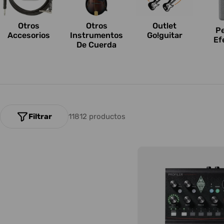
n
e
Otros
Outlet
Otros
P
Accesorios
Go!guitar
Instrumentos
Ef
s
De Cuerda
:
Filtrar
11812 productos