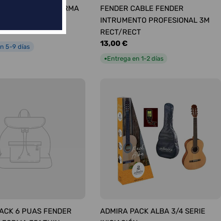
ÚAS SURTIDAS FORMA
FENDER CABLE FENDER
UM
INTRUMENTO PROFESIONAL 3M
RECT/RECT
Precio
13,00 €
n 5-9 días
habitual
Entrega en 1-2 días
●
ACK 6 PUAS FENDER
ADMIRA PACK ALBA 3/4 SERIE