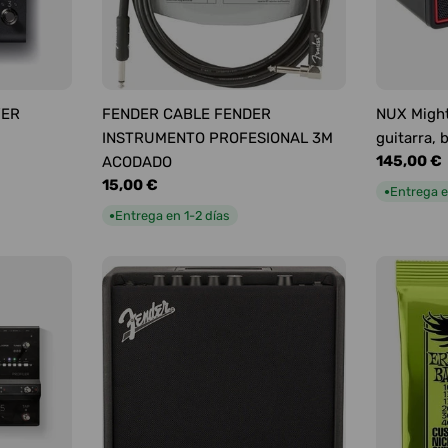
YER
FENDER CABLE FENDER
NUX Might
INSTRUMENTO PROFESIONAL 3M
guitarra, 
Precio
145,00 €
ACODADO
habitual
Precio
15,00 €
Entrega e
●
habitual
Entrega en 1-2 días
●