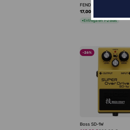
FENDER LOGO BLACKFA
Precio
17,00 €
habitual
Entrega en 1-2 días
●
-26%
Boss SD-1W