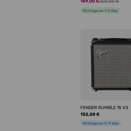
149,00 €
202,00 €
Precio
Precio
de
habitual
Entrega en 1-2 días
●
oferta
FENDER RUMBLE 15 V3
Precio
132,00 €
habitual
Entrega en 5-9 días
●