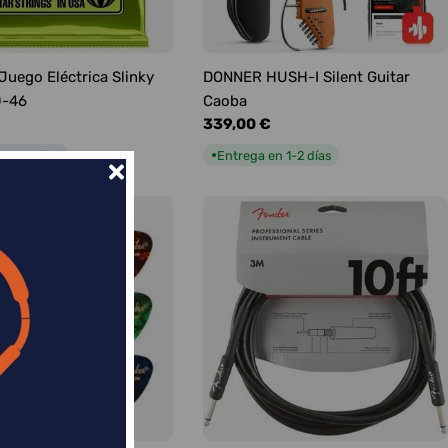
 Juego Eléctrica Slinky
DONNER HUSH-I Silent Guitar
0-46
Caoba
Precio
339,00 €
habitual
n 5-9 días
Entrega en 1-2 días
●