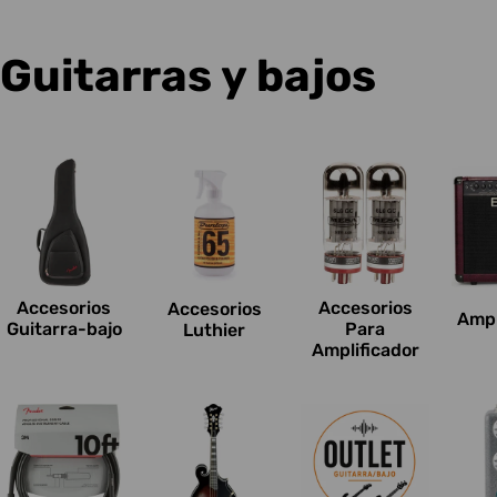
C
Guitarras y bajos
o
l
e
c
Accesorios
Accesorios
Accesorios
Ampl
c
Guitarra-bajo
Para
Luthier
Amplificador
i
o