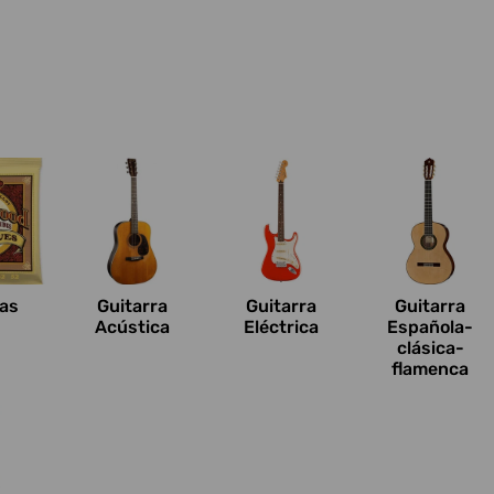
n
as
Guitarra
Guitarra
Guitarra
Acústica
Eléctrica
Española-
clásica-
flamenca