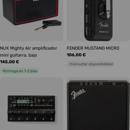
NUX Mighty Air amplificador
FENDER MUSTANG MICRO
Precio
106,00 €
mini guitarra, bajo
habitual
Precio
145,00 €
Consultar disponibilidad
○
habitual
Entrega en 1-2 días
●