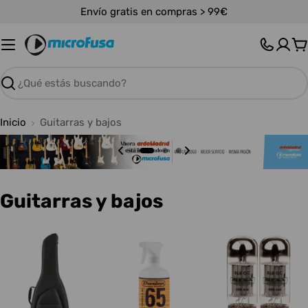
Saltar
Envío gratis en compras > 99€
al
contenido
C
Buscar
Inicio
Guitarras y bajos
C
Guitarras y bajos
o
l
e
c