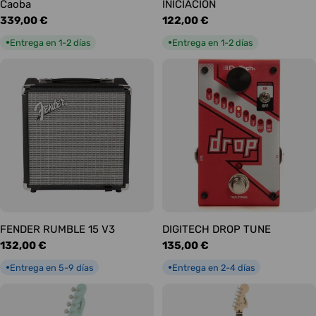
Caoba
INICIACIÓN
Precio
339,00 €
Precio
122,00 €
habitual
habitual
Entrega en 1-2 días
Entrega en 1-2 días
●
●
FENDER RUMBLE 15 V3
DIGITECH DROP TUNE
Precio
132,00 €
Precio
135,00 €
habitual
habitual
Entrega en 5-9 días
Entrega en 2-4 días
●
●