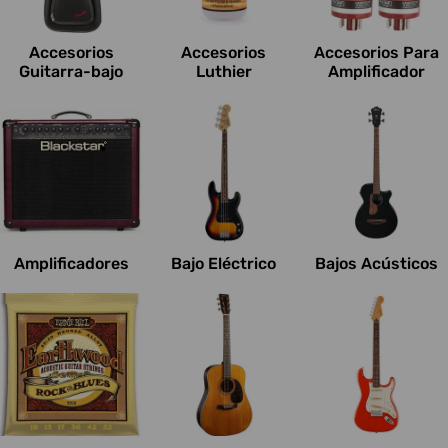
c
i
Accesorios
Accesorios
Accesorios Para
o
Guitarra-bajo
Luthier
Amplificador
n
e
s
:
Amplificadores
Bajo Eléctrico
Bajos Acústicos