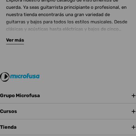
Explora nuestro amplio catálogo de instrumentos de
cuerda. Ya seas guitarrista principiante o profesional, en
nuestra tienda encontrarás una gran variedad de
guitarras y bajos para todos los estilos musicales. Desde
clásicas y acústicas hasta eléctricas y bajos de cinco
cuerdas, contamos con las mejores marcas del mercado.
Ver más
Complementa tu instrumento con amplificadores de
calidad y una amplia gama de efectos para crear tu propio
sonido.
Grupo Microfusa
Cursos
Tienda