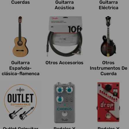
Cuerdas
Guitarra
Guitarra
Acústica
Eléctrica
Guitarra
Otros Accesorios
Otros
Española-
Instrumentos De
clásica-flamenca
Cuerda
Outlet Go!guitar
Pedales Y
Pedales Y