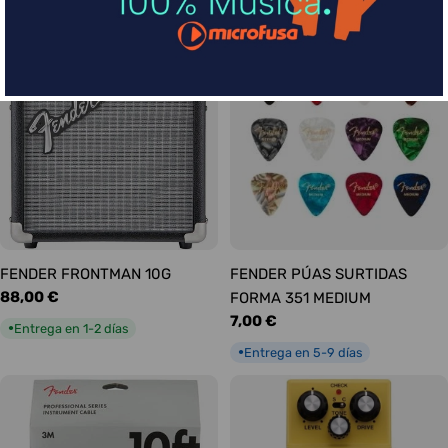
habitual
Entrega en 1-2 días
●
FENDER FRONTMAN 10G
FENDER PÚAS SURTIDAS
Precio
88,00 €
FORMA 351 MEDIUM
habitual
Precio
7,00 €
Entrega en 1-2 días
●
habitual
Entrega en 5-9 días
●