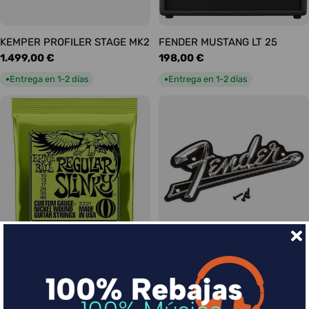
KEMPER PROFILER STAGE MK2
FENDER MUSTANG LT 25
Precio
1.499,00 €
Precio
198,00 €
habitual
habitual
Entrega en 1-2 días
Entrega en 1-2 días
●
●
Ernie Ball Juego Eléctrica
FENDER LOGO BLACKFACE
Precio
17,00 €
Slinky Regular 10-46
habitual
Precio
9,00 €
Entrega en 1-2 días
●