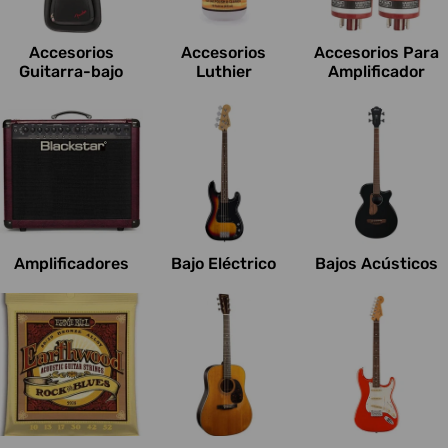
c
i
Accesorios
Accesorios
Accesorios Para
o
Guitarra-bajo
Luthier
Amplificador
n
e
s
:
Amplificadores
Bajo Eléctrico
Bajos Acústicos