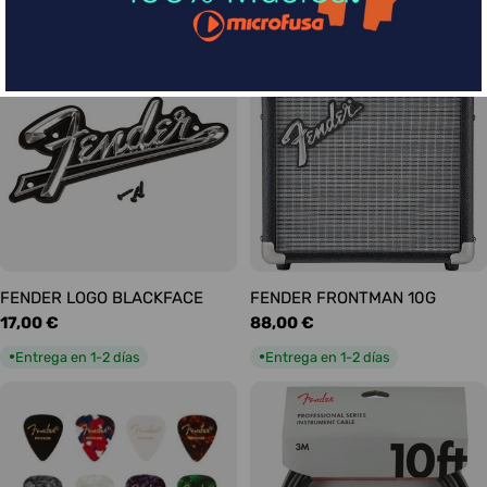
habitual
habitual
Entrega en 5-9 días
Entrega en 1-2 días
●
●
FENDER LOGO BLACKFACE
FENDER FRONTMAN 10G
Precio
17,00 €
Precio
88,00 €
habitual
habitual
Entrega en 1-2 días
Entrega en 1-2 días
●
●