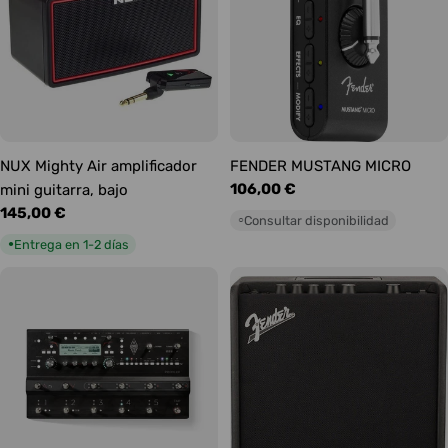
NUX Mighty Air amplificador
FENDER MUSTANG MICRO
Precio
106,00 €
mini guitarra, bajo
habitual
Precio
145,00 €
Consultar disponibilidad
○
habitual
Entrega en 1-2 días
●