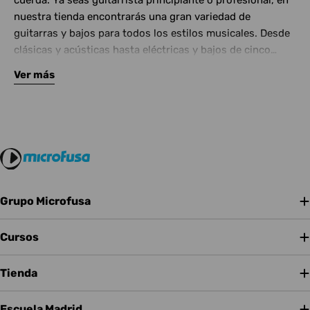
cuerda. Ya seas guitarrista principiante o profesional, en
nuestra tienda encontrarás una gran variedad de
guitarras y bajos para todos los estilos musicales. Desde
clásicas y acústicas hasta eléctricas y bajos de cinco
cuerdas, contamos con las mejores marcas del mercado.
Ver más
Complementa tu instrumento con amplificadores de
calidad y una amplia gama de efectos para crear tu propio
sonido.
Grupo Microfusa
Cursos
Tienda
Escuela Madrid