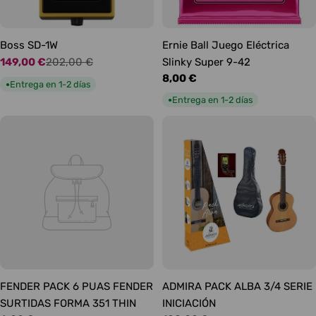
Boss SD-1W
Ernie Ball Juego Eléctrica
149,00 €
202,00 €
Slinky Super 9-42
Precio
Precio
Precio
8,00 €
de
habitual
Entrega en 1-2 días
●
habitual
oferta
Entrega en 1-2 días
●
FENDER PACK 6 PUAS FENDER
ADMIRA PACK ALBA 3/4 SERIE
SURTIDAS FORMA 351 THIN
INICIACIÓN