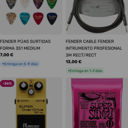
FENDER PÚAS SURTIDAS
FENDER CABLE FENDER
FORMA 351 MEDIUM
INTRUMENTO PROFESIONAL
Precio
7,00 €
3M RECT/RECT
habitual
Precio
13,00 €
Entrega en 5-9 días
●
habitual
Entrega en 1-2 días
●
-26%