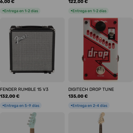
Precio
6,00 €
Precio
122,00 €
habitual
habitual
Entrega en 1-2 días
Entrega en 1-2 días
●
●
FENDER RUMBLE 15 V3
DIGITECH DROP TUNE
Precio
132,00 €
Precio
135,00 €
habitual
habitual
Entrega en 5-9 días
Entrega en 2-4 días
●
●