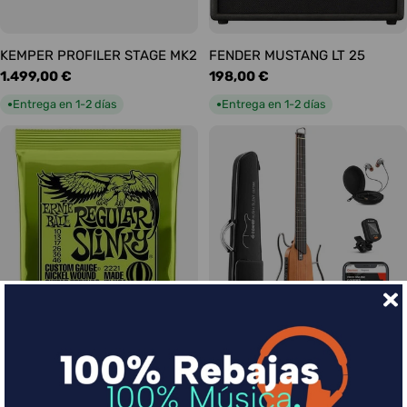
KEMPER PROFILER STAGE MK2
FENDER MUSTANG LT 25
Precio
1.499,00 €
Precio
198,00 €
habitual
habitual
Entrega en 1-2 días
Entrega en 1-2 días
●
●
Ernie Ball Juego Eléctrica
DONNER HUSH-I Silent Guitar
Slinky Regular 10-46
Caoba
Precio
9,00 €
Precio
339,00 €