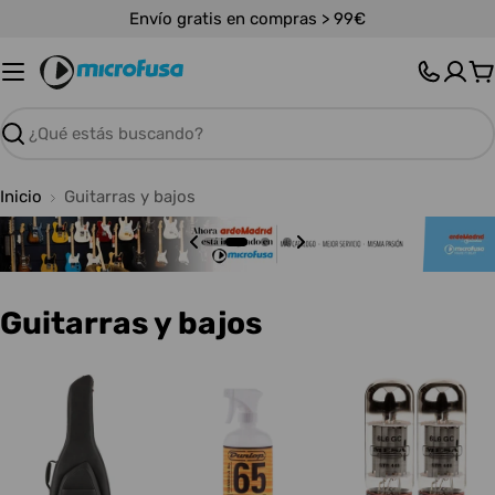
Saltar
Envío gratis en compras > 99€
al
contenido
C
Buscar
Inicio
Guitarras y bajos
C
Guitarras y bajos
o
l
e
c