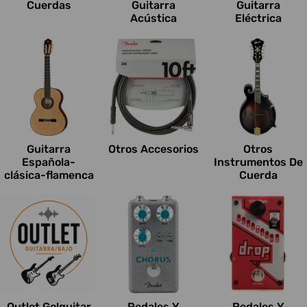
Cuerdas
Guitarra
Guitarra
Acústica
Eléctrica
Guitarra
Otros Accesorios
Otros
Española-
Instrumentos De
clásica-flamenca
Cuerda
Outlet Go!guitar
Pedales Y
Pedales Y