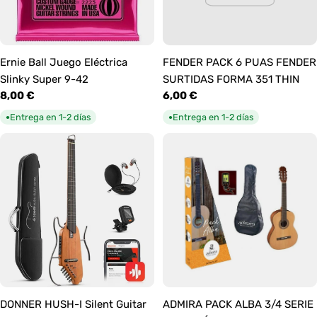
Ernie Ball Juego Eléctrica
FENDER PACK 6 PUAS FENDER
Slinky Super 9-42
SURTIDAS FORMA 351 THIN
Precio
8,00 €
Precio
6,00 €
habitual
habitual
Entrega en 1-2 días
Entrega en 1-2 días
●
●
DONNER HUSH-I Silent Guitar
ADMIRA PACK ALBA 3/4 SERIE