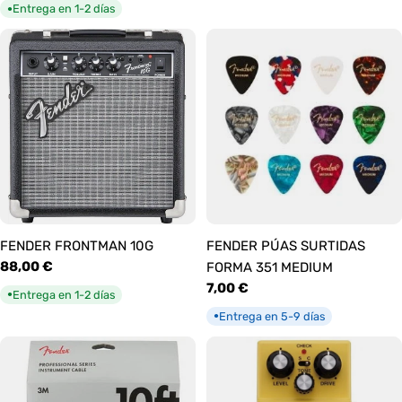
habitual
Entrega en 1-2 días
●
FENDER FRONTMAN 10G
FENDER PÚAS SURTIDAS
Precio
88,00 €
FORMA 351 MEDIUM
habitual
Precio
7,00 €
Entrega en 1-2 días
●
habitual
Entrega en 5-9 días
●