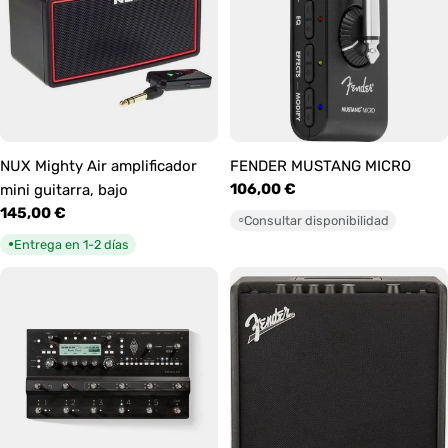
NUX Mighty Air amplificador
FENDER MUSTANG MICRO
Precio
106,00 €
mini guitarra, bajo
habitual
Precio
145,00 €
Consultar disponibilidad
○
habitual
Entrega en 1-2 días
●