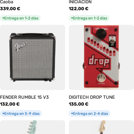
Caoba
INICIACIÓN
Precio
339,00 €
Precio
122,00 €
habitual
habitual
Entrega en 1-2 días
Entrega en 1-2 días
●
●
FENDER RUMBLE 15 V3
DIGITECH DROP TUNE
Precio
132,00 €
Precio
135,00 €
habitual
habitual
Entrega en 5-9 días
Entrega en 2-4 días
●
●