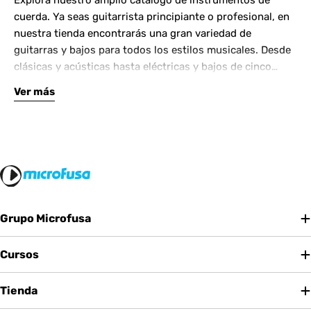
Explora nuestro amplio catálogo de instrumentos de
cuerda. Ya seas guitarrista principiante o profesional, en
nuestra tienda encontrarás una gran variedad de
guitarras y bajos para todos los estilos musicales. Desde
clásicas y acústicas hasta eléctricas y bajos de cinco
cuerdas, contamos con las mejores marcas del mercado.
Ver más
Complementa tu instrumento con amplificadores de
calidad y una amplia gama de efectos para crear tu propio
sonido.
Grupo Microfusa
Cursos
Tienda