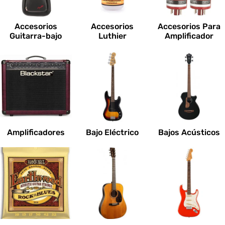
c
i
Accesorios
Accesorios
Accesorios Para
o
Guitarra-bajo
Luthier
Amplificador
n
e
s
:
Amplificadores
Bajo Eléctrico
Bajos Acústicos