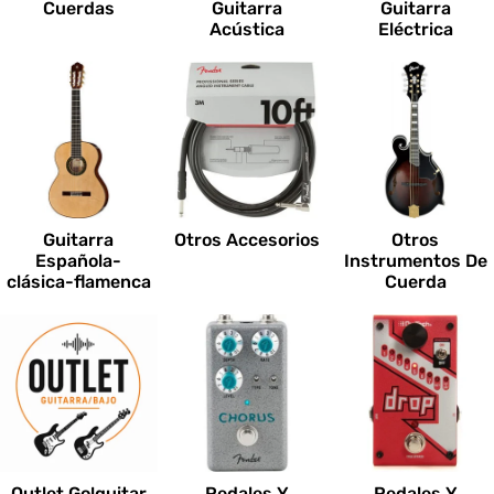
Cuerdas
Guitarra
Guitarra
Acústica
Eléctrica
Guitarra
Otros Accesorios
Otros
Española-
Instrumentos De
clásica-flamenca
Cuerda
Outlet Go!guitar
Pedales Y
Pedales Y