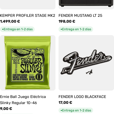
KEMPER PROFILER STAGE MK2
FENDER MUSTANG LT 25
Precio
1.499,00 €
Precio
198,00 €
habitual
habitual
Entrega en 1-2 días
Entrega en 1-2 días
●
●
Ernie Ball Juego Eléctrica
FENDER LOGO BLACKFACE
Precio
17,00 €
Slinky Regular 10-46
habitual
Precio
9,00 €
Entrega en 1-2 días
●