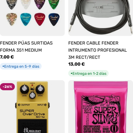
FENDER PÚAS SURTIDAS
FENDER CABLE FENDER
FORMA 351 MEDIUM
INTRUMENTO PROFESIONAL
Precio
7,00 €
3M RECT/RECT
habitual
Precio
13,00 €
Entrega en 5-9 días
●
habitual
Entrega en 1-2 días
●
-26%