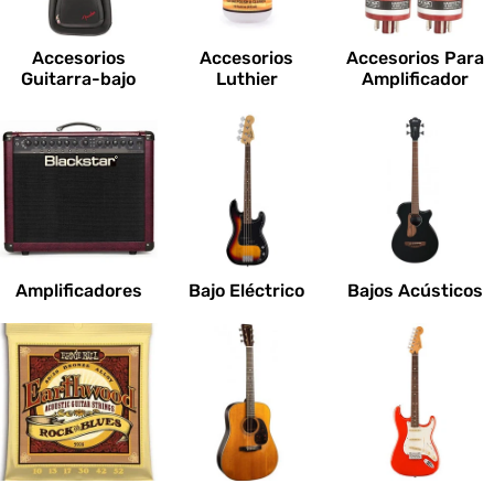
c
i
Accesorios
Accesorios
Accesorios Para
o
Guitarra-bajo
Luthier
Amplificador
n
e
s
:
Amplificadores
Bajo Eléctrico
Bajos Acústicos