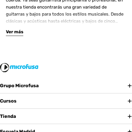
cuerda. Ya seas guitarrista principiante o profesional, en
nuestra tienda encontrarás una gran variedad de
guitarras y bajos para todos los estilos musicales. Desde
clásicas y acústicas hasta eléctricas y bajos de cinco
cuerdas, contamos con las mejores marcas del mercado.
Ver más
Complementa tu instrumento con amplificadores de
calidad y una amplia gama de efectos para crear tu propio
sonido.
Grupo Microfusa
Cursos
Tienda
Escuela Madrid