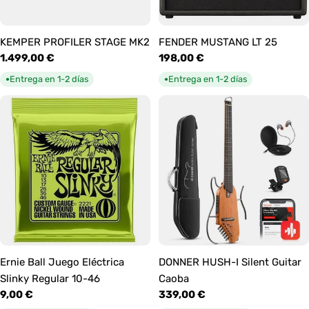
KEMPER PROFILER STAGE MK2
FENDER MUSTANG LT 25
Precio
1.499,00 €
Precio
198,00 €
habitual
habitual
Entrega en 1-2 días
Entrega en 1-2 días
●
●
Ernie Ball Juego Eléctrica
DONNER HUSH-I Silent Guitar
Slinky Regular 10-46
Caoba
Precio
9,00 €
Precio
339,00 €