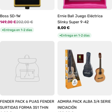
Boss SD-1W
Ernie Ball Juego Eléctrica
149,00 €
202,00 €
Slinky Super 9-42
Precio
Precio
Precio
8,00 €
de
habitual
Entrega en 1-2 días
●
habitual
oferta
Entrega en 1-2 días
●
FENDER PACK 6 PUAS FENDER
ADMIRA PACK ALBA 3/4 SERIE
SURTIDAS FORMA 351 THIN
INICIACIÓN