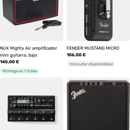
NUX Mighty Air amplificador
FENDER MUSTANG MICRO
Precio
106,00 €
mini guitarra, bajo
habitual
Precio
145,00 €
Consultar disponibilidad
○
habitual
Entrega en 1-2 días
●