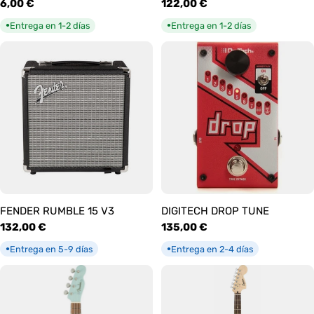
Precio
6,00 €
Precio
122,00 €
habitual
habitual
Entrega en 1-2 días
Entrega en 1-2 días
●
●
FENDER RUMBLE 15 V3
DIGITECH DROP TUNE
Precio
132,00 €
Precio
135,00 €
habitual
habitual
Entrega en 5-9 días
Entrega en 2-4 días
●
●