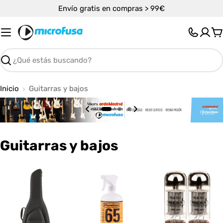
Saltar
Envío gratis en compras > 99€
al
contenido
C
Buscar
Inicio
Guitarras y bajos
C
Guitarras y bajos
o
l
e
c