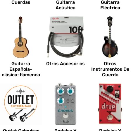
Cuerdas
Guitarra
Guitarra
Acústica
Eléctrica
Guitarra
Otros Accesorios
Otros
Española-
Instrumentos De
clásica-flamenca
Cuerda
Outlet Go!guitar
Pedales Y
Pedales Y