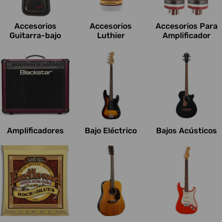
c
i
Accesorios
Accesorios
Accesorios Para
o
Guitarra-bajo
Luthier
Amplificador
n
e
s
:
Amplificadores
Bajo Eléctrico
Bajos Acústicos