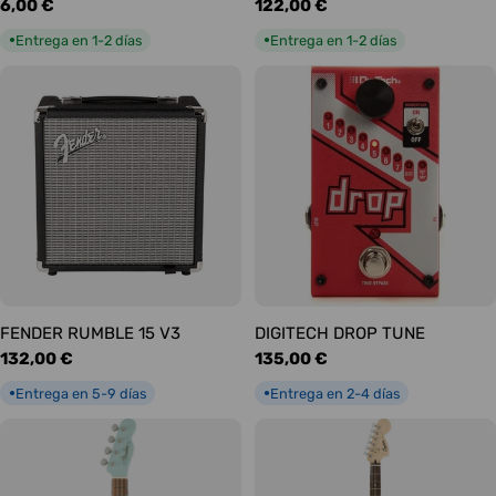
Precio
6,00 €
Precio
122,00 €
habitual
habitual
Entrega en 1-2 días
Entrega en 1-2 días
●
●
FENDER RUMBLE 15 V3
DIGITECH DROP TUNE
Precio
132,00 €
Precio
135,00 €
habitual
habitual
Entrega en 5-9 días
Entrega en 2-4 días
●
●