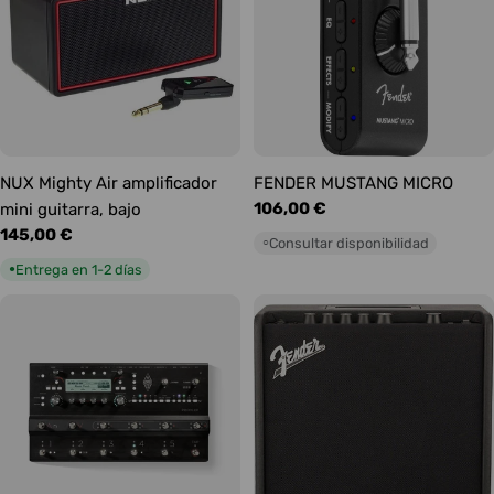
NUX Mighty Air amplificador
FENDER MUSTANG MICRO
Precio
106,00 €
mini guitarra, bajo
habitual
Precio
145,00 €
Consultar disponibilidad
○
habitual
Entrega en 1-2 días
●