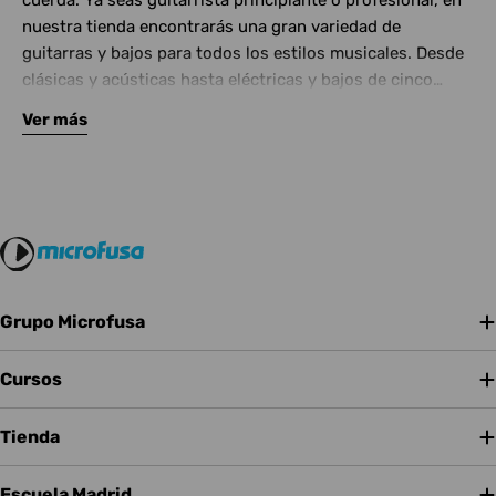
cuerda. Ya seas guitarrista principiante o profesional, en
nuestra tienda encontrarás una gran variedad de
guitarras y bajos para todos los estilos musicales. Desde
clásicas y acústicas hasta eléctricas y bajos de cinco
cuerdas, contamos con las mejores marcas del mercado.
Ver más
Complementa tu instrumento con amplificadores de
calidad y una amplia gama de efectos para crear tu propio
sonido.
Grupo Microfusa
Cursos
Tienda
Escuela Madrid