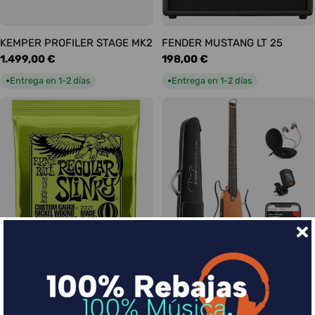
KEMPER PROFILER STAGE MK2
FENDER MUSTANG LT 25
Precio
1.499,00 €
Precio
198,00 €
habitual
habitual
Entrega en 1-2 días
Entrega en 1-2 días
●
●
Ernie Ball Juego Eléctrica
DONNER HUSH-I Silent Guitar
Slinky Regular 10-46
Caoba
Precio
9,00 €
Precio
339,00 €