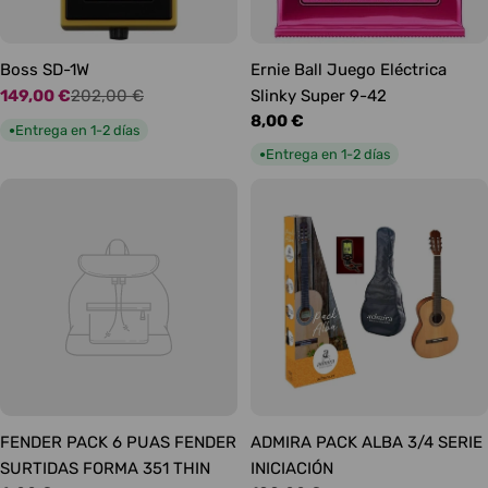
Boss SD-1W
Ernie Ball Juego Eléctrica
149,00 €
202,00 €
Slinky Super 9-42
Precio
Precio
Precio
8,00 €
de
habitual
Entrega en 1-2 días
●
habitual
oferta
Entrega en 1-2 días
●
FENDER PACK 6 PUAS FENDER
ADMIRA PACK ALBA 3/4 SERIE
SURTIDAS FORMA 351 THIN
INICIACIÓN