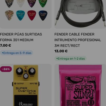
FENDER PÚAS SURTIDAS
FENDER CABLE FENDER
FORMA 351 MEDIUM
INTRUMENTO PROFESIONAL
Precio
7,00 €
3M RECT/RECT
habitual
Precio
13,00 €
Entrega en 5-9 días
●
habitual
Entrega en 1-2 días
●
-26%