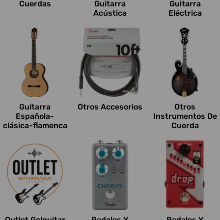
Cuerdas
Guitarra
Guitarra
Acústica
Eléctrica
Guitarra
Otros Accesorios
Otros
Española-
Instrumentos De
clásica-flamenca
Cuerda
Outlet Go!guitar
Pedales Y
Pedales Y