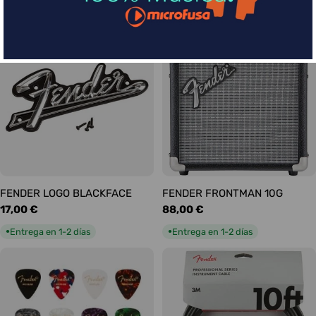
habitual
habitual
Entrega en 1-2 días
Entrega en 1-2 días
●
●
FENDER LOGO BLACKFACE
FENDER FRONTMAN 10G
Precio
17,00 €
Precio
88,00 €
habitual
habitual
Entrega en 1-2 días
Entrega en 1-2 días
●
●