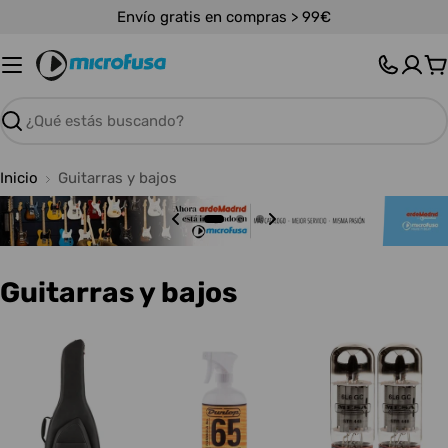
Saltar
Envío gratis en compras > 99€
al
contenido
C
Buscar
Inicio
Guitarras y bajos
C
Guitarras y bajos
o
l
e
c