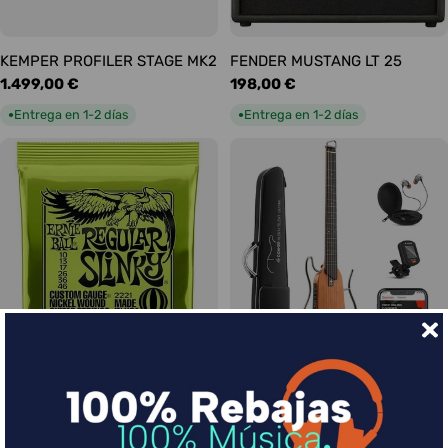
KEMPER PROFILER STAGE MK2
FENDER MUSTANG LT 25
Precio
1.499,00 €
Precio
198,00 €
habitual
habitual
Entrega en 1-2 días
Entrega en 1-2 días
●
●
Ernie Ball Juego Eléctrica
DONNER HUSH-I Silent Guitar
Slinky Regular 10-46
Caoba
Precio
9,00 €
Precio
339,00 €