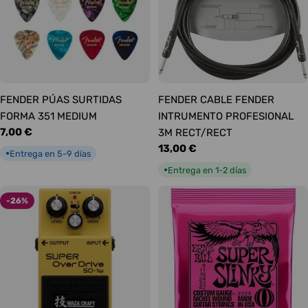
FENDER PÚAS SURTIDAS
FENDER CABLE FENDER
FORMA 351 MEDIUM
INTRUMENTO PROFESIONAL
Precio
7,00 €
3M RECT/RECT
habitual
Precio
13,00 €
Entrega en 5-9 días
●
habitual
Entrega en 1-2 días
●
-26%