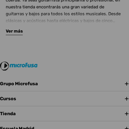
cuerda. Ya seas guitarrista principiante o profesional, en
nuestra tienda encontrarás una gran variedad de
guitarras y bajos para todos los estilos musicales. Desde
clásicas y acústicas hasta eléctricas y bajos de cinco
cuerdas, contamos con las mejores marcas del mercado.
Ver más
Complementa tu instrumento con amplificadores de
calidad y una amplia gama de efectos para crear tu propio
sonido.
Grupo Microfusa
Cursos
Tienda
Escuela Madrid