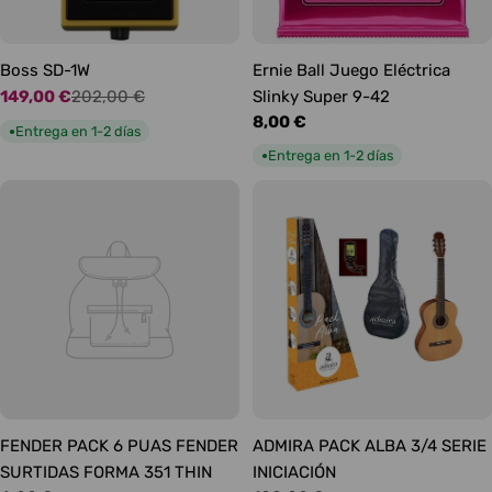
Boss SD-1W
Ernie Ball Juego Eléctrica
149,00 €
202,00 €
Slinky Super 9-42
Precio
Precio
Precio
8,00 €
de
habitual
Entrega en 1-2 días
●
habitual
oferta
Entrega en 1-2 días
●
FENDER PACK 6 PUAS FENDER
ADMIRA PACK ALBA 3/4 SERIE
SURTIDAS FORMA 351 THIN
INICIACIÓN