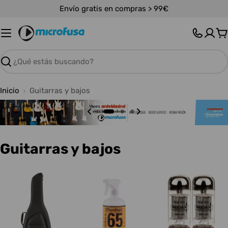
Saltar
Envío gratis en compras > 99€
al
contenido
C
Buscar
Inicio
Guitarras y bajos
C
Guitarras y bajos
o
l
e
c