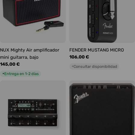
NUX Mighty Air amplificador
FENDER MUSTANG MICRO
Precio
106,00 €
mini guitarra, bajo
habitual
Precio
145,00 €
Consultar disponibilidad
○
habitual
Entrega en 1-2 días
●