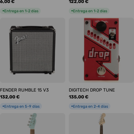
Precio
6,00 €
Precio
122,00 €
habitual
habitual
Entrega en 1-2 días
Entrega en 1-2 días
●
●
FENDER RUMBLE 15 V3
DIGITECH DROP TUNE
Precio
132,00 €
Precio
135,00 €
habitual
habitual
Entrega en 5-9 días
Entrega en 2-4 días
●
●