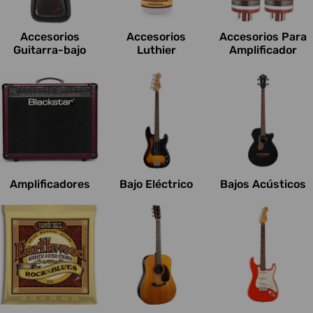
c
i
Accesorios
Accesorios
Accesorios Para
o
Guitarra-bajo
Luthier
Amplificador
n
e
s
:
Amplificadores
Bajo Eléctrico
Bajos Acústicos