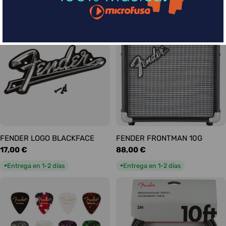
habitual
habitual
Entrega en 5-9 días
Entrega en 1-2 días
●
●
FENDER LOGO BLACKFACE
FENDER FRONTMAN 10G
Precio
17,00 €
Precio
88,00 €
habitual
habitual
Entrega en 1-2 días
Entrega en 1-2 días
●
●