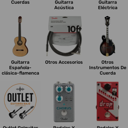
Cuerdas
Guitarra
Guitarra
Acústica
Eléctrica
Guitarra
Otros Accesorios
Otros
Española-
Instrumentos De
clásica-flamenca
Cuerda
Outlet Go!guitar
Pedales Y
Pedales Y