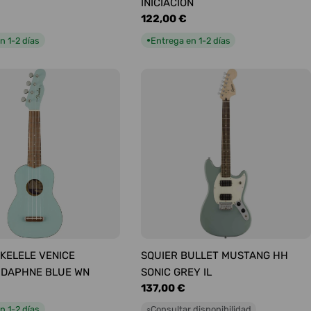
INICIACIÓN
Precio
122,00 €
habitual
n 1-2 días
Entrega en 1-2 días
●
KELELE VENICE
SQUIER BULLET MUSTANG HH
 DAPHNE BLUE WN
SONIC GREY IL
Precio
137,00 €
habitual
n 1-2 días
Consultar disponibilidad
○