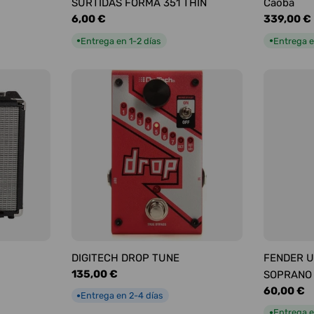
SURTIDAS FORMA 351 THIN
Caoba
Precio
6,00 €
Precio
339,00 €
habitual
habitual
Entrega en 1-2 días
Entrega e
●
●
DIGITECH DROP TUNE
FENDER U
Precio
135,00 €
SOPRANO
habitual
Precio
60,00 €
Entrega en 2-4 días
●
habitual
Entrega e
●