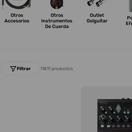
n
e
Otros
Outlet
Otros
P
Accesorios
Go!guitar
Instrumentos
Ef
s
De Cuerda
:
Filtrar
11811 productos