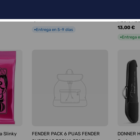
FENDER PÚAS SURTIDAS FORMA
FENDER C
351 MEDIUM
INTRUMEN
Precio
7,00 €
RECT/RE
habitual
Precio
13,00 €
Entrega en 5-9 días
●
habitual
Entrega e
●
a Slinky
FENDER PACK 6 PUAS FENDER
DONNER HU