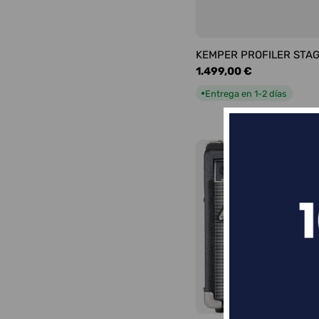
KEMPER PROFILER STA
Precio
1.499,00 €
habitual
Entrega en 1-2 días
●