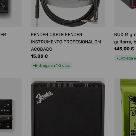
YER
FENDER CABLE FENDER
NUX Might
INSTRUMENTO PROFESIONAL 3M
guitarra, 
Precio
145,00 €
ACODADO
habitual
Precio
15,00 €
Entrega e
●
habitual
Entrega en 1-2 días
●