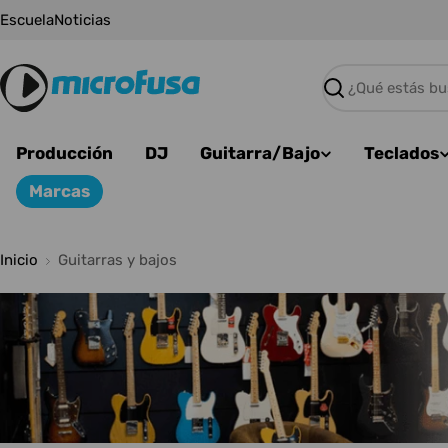
Saltar
Escuela
Noticias
al
contenido
Buscar
Producción
DJ
Guitarra/Bajo
Teclados
Marcas
Inicio
Guitarras y bajos