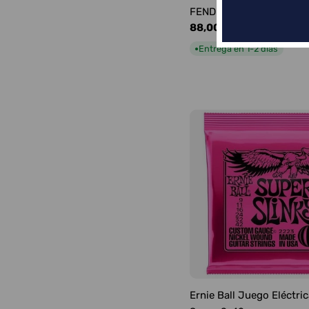
FENDER FRONTMAN 10G
Precio
88,00 €
habitual
Entrega en 1-2 días
●
Ernie Ball Juego Eléctric