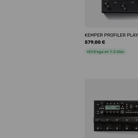
KEMPER PROFILER PLA
Precio
579,00 €
habitual
Entrega en 1-2 días
●