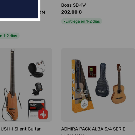
ABLE FENDER
Boss SD-1W
Precio
202,00 €
TO PROFESIONAL 3M
habitual
CT
Entrega en 1-2 días
●
n 1-2 días
SH-I Silent Guitar
ADMIRA PACK ALBA 3/4 SERIE