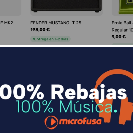
GE MK2
FENDER MUSTANG LT 25
Ernie Ball
Precio
198,00 €
Regular 1
habitual
Precio
9,00 €
Entrega en 1-2 días
●
habitual
Entrega e
●