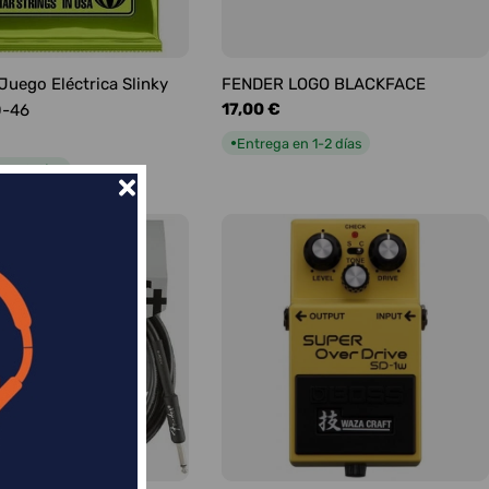
 Juego Eléctrica Slinky
FENDER LOGO BLACKFACE
Precio
17,00 €
0-46
habitual
Entrega en 1-2 días
●
n 1-2 días