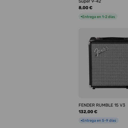
Super 9-42
Precio
8,00 €
habitual
Entrega en 1-2 días
●
FENDER RUMBLE 15 V3
Precio
132,00 €
habitual
Entrega en 5-9 días
●