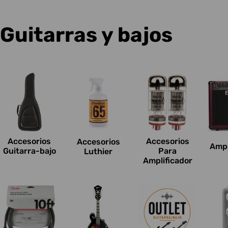
C
Guitarras y bajos
o
l
e
c
Accesorios
Accesorios
Accesorios
Ampl
c
Guitarra-bajo
Para
Luthier
Amplificador
i
o