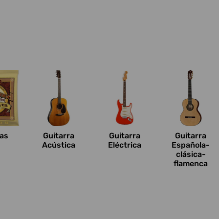
n
as
Guitarra
Guitarra
Guitarra
Acústica
Eléctrica
Española-
clásica-
flamenca