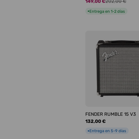
149,00 €
202,00 €
Precio
Precio
de
habitual
Entrega en 1-2 días
●
oferta
FENDER RUMBLE 15 V3
Precio
132,00 €
habitual
Entrega en 5-9 días
●