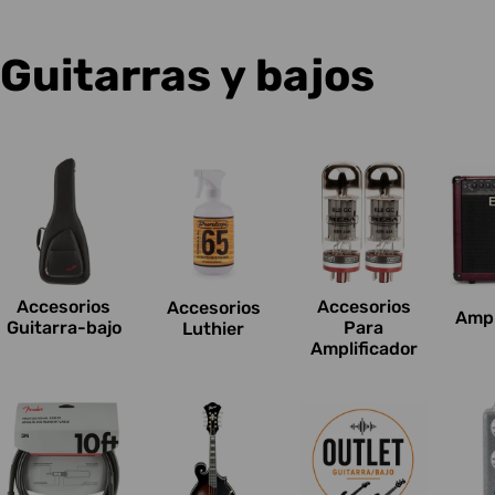
C
Guitarras y bajos
o
l
e
c
Accesorios
Accesorios
Accesorios
Ampl
c
Guitarra-bajo
Para
Luthier
Amplificador
i
o