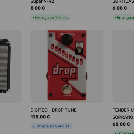
Super 9-42
SURTIDAS
Precio
8,00 €
Precio
6,00 €
habitual
habitual
Entrega en 1-2 días
Entrega e
●
●
DIGITECH DROP TUNE
FENDER U
Precio
135,00 €
SOPRANO
habitual
Precio
60,00 €
Entrega en 2-4 días
●
habitual
Entrega e
●