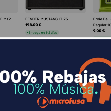
GE MK2
FENDER MUSTANG LT 25
Ernie Ball
Precio
198,00 €
Regular 1
habitual
Precio
9,00 €
Entrega en 1-2 días
●
habitual
Entrega e
●