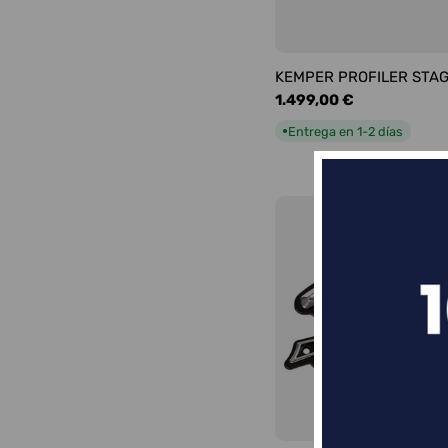
KEMPER PROFILER STA
Precio
1.499,00 €
habitual
Entrega en 1-2 días
●