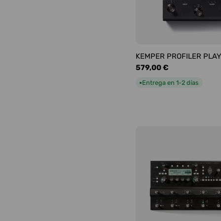
KEMPER PROFILER PLA
Precio
579,00 €
habitual
Entrega en 1-2 días
●