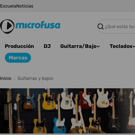
Saltar
Escuela
Noticias
al
contenido
Buscar
Producción
DJ
Guitarra/Bajo
Teclados
Marcas
Inicio
Guitarras y bajos