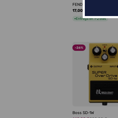
FENDER LOGO BLACKFA
Precio
17,00 €
habitual
Entrega en 1-2 días
●
-26%
Boss SD-1W