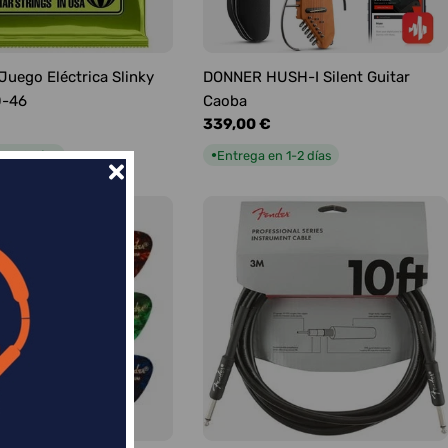
 Juego Eléctrica Slinky
DONNER HUSH-I Silent Guitar
0-46
Caoba
Precio
339,00 €
habitual
n 1-2 días
Entrega en 1-2 días
●