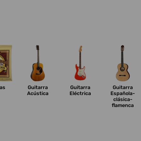
n
as
Guitarra
Guitarra
Guitarra
Acústica
Eléctrica
Española-
clásica-
flamenca