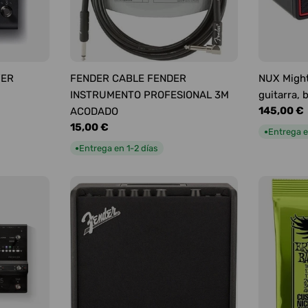
YER
FENDER CABLE FENDER
NUX Might
INSTRUMENTO PROFESIONAL 3M
guitarra, 
Precio
145,00 €
ACODADO
habitual
Precio
15,00 €
Entrega e
●
habitual
Entrega en 1-2 días
●