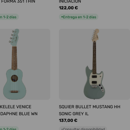
 FORMA 351 THIN
INICIACIÓN
Precio
122,00 €
habitual
n 1-2 días
Entrega en 1-2 días
●
KELELE VENICE
SQUIER BULLET MUSTANG HH
 DAPHNE BLUE WN
SONIC GREY IL
Precio
137,00 €
habitual
n 1-2 días
Consultar disponibilidad
○