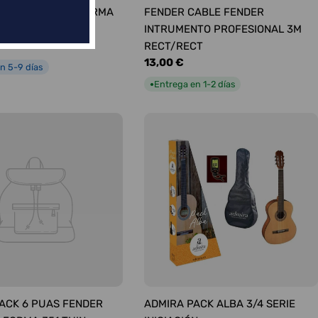
ÚAS SURTIDAS FORMA
FENDER CABLE FENDER
UM
INTRUMENTO PROFESIONAL 3M
RECT/RECT
Precio
13,00 €
n 5-9 días
habitual
Entrega en 1-2 días
●
ACK 6 PUAS FENDER
ADMIRA PACK ALBA 3/4 SERIE