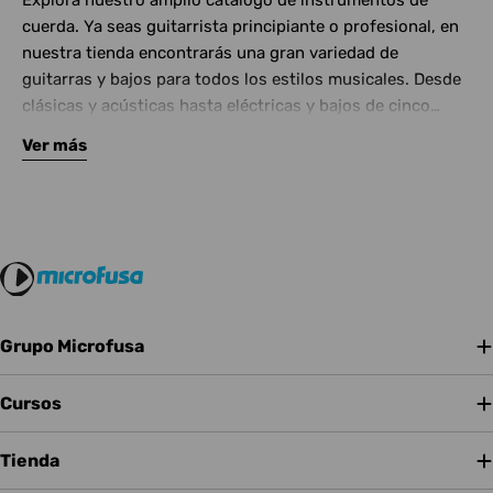
Explora nuestro amplio catálogo de instrumentos de
cuerda. Ya seas guitarrista principiante o profesional, en
nuestra tienda encontrarás una gran variedad de
guitarras y bajos para todos los estilos musicales. Desde
clásicas y acústicas hasta eléctricas y bajos de cinco
cuerdas, contamos con las mejores marcas del mercado.
Ver más
Complementa tu instrumento con amplificadores de
calidad y una amplia gama de efectos para crear tu propio
sonido.
Grupo Microfusa
Cursos
Tienda