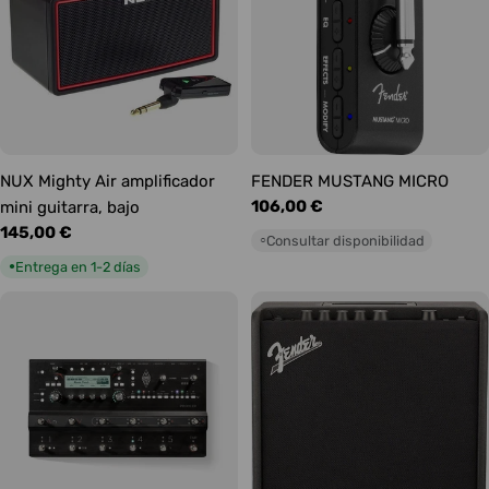
NUX Mighty Air amplificador
FENDER MUSTANG MICRO
Precio
106,00 €
mini guitarra, bajo
habitual
Precio
145,00 €
Consultar disponibilidad
○
habitual
Entrega en 1-2 días
●