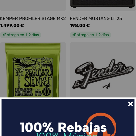
KEMPER PROFILER STAGE MK2
FENDER MUSTANG LT 25
Precio
1.499,00 €
Precio
198,00 €
habitual
habitual
Entrega en 1-2 días
Entrega en 1-2 días
●
●
Ernie Ball Juego Eléctrica
FENDER LOGO BLACKFACE
Precio
17,00 €
Slinky Regular 10-46
habitual
Precio
9,00 €
Entrega en 1-2 días
●