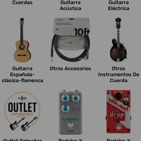
Cuerdas
Guitarra
Guitarra
Acústica
Eléctrica
Guitarra
Otros Accesorios
Otros
Española-
Instrumentos De
clásica-flamenca
Cuerda
Outlet Go!guitar
Pedales Y
Pedales Y