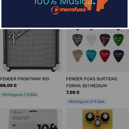
habitual
Entrega en 1-2 días
●
FENDER FRONTMAN 10G
FENDER PÚAS SURTIDAS
Precio
88,00 €
FORMA 351 MEDIUM
habitual
Precio
7,00 €
Entrega en 1-2 días
●
habitual
Entrega en 5-9 días
●