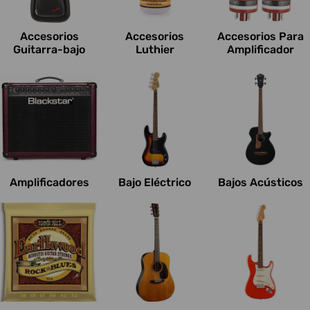
c
i
Accesorios
Accesorios
Accesorios Para
o
Guitarra-bajo
Luthier
Amplificador
n
e
s
:
Amplificadores
Bajo Eléctrico
Bajos Acústicos