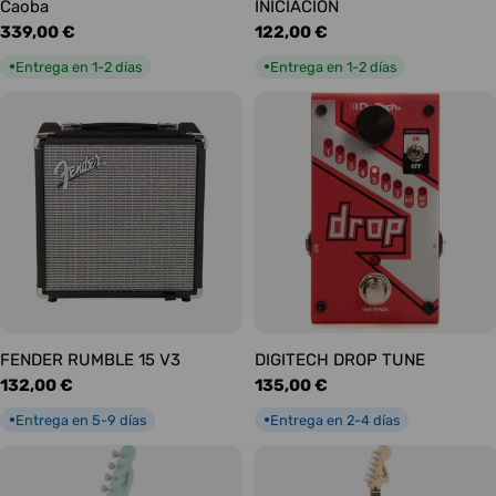
Caoba
INICIACIÓN
Precio
339,00 €
Precio
122,00 €
habitual
habitual
Entrega en 1-2 días
Entrega en 1-2 días
●
●
FENDER RUMBLE 15 V3
DIGITECH DROP TUNE
Precio
132,00 €
Precio
135,00 €
habitual
habitual
Entrega en 5-9 días
Entrega en 2-4 días
●
●