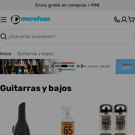
Saltar
Envío gratis en compras > 99€
al
contenido
C
Buscar
Inicio
Guitarras y bajos
C
Guitarras y bajos
o
l
e
c