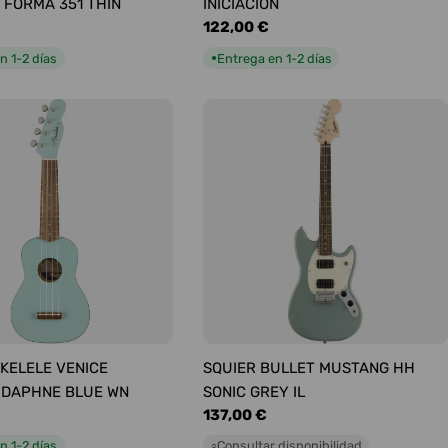
 FORMA 351 THIN
INICIACIÓN
Precio
122,00 €
habitual
n 1-2 días
Entrega en 1-2 días
●
KELELE VENICE
SQUIER BULLET MUSTANG HH
 DAPHNE BLUE WN
SONIC GREY IL
Precio
137,00 €
habitual
n 1-2 días
Consultar disponibilidad
○