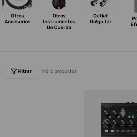
n
e
Otros
Outlet
Otros
P
Accesorios
Go!guitar
Instrumentos
Ef
s
De Cuerda
:
Filtrar
11812 productos