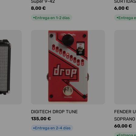
Super 9-42
SURTIDAS
Precio
8,00 €
Precio
6,00 €
habitual
habitual
Entrega en 1-2 días
Entrega e
●
●
DIGITECH DROP TUNE
FENDER U
Precio
135,00 €
SOPRANO
habitual
Precio
60,00 €
Entrega en 2-4 días
●
habitual
Entrega e
●