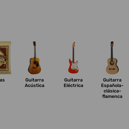
n
as
Guitarra
Guitarra
Guitarra
Acústica
Eléctrica
Española-
clásica-
flamenca