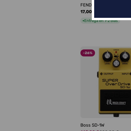
FENDER LOGO BLACKFA
Precio
17,00 €
habitual
Entrega en 1-2 días
●
-26%
Boss SD-1W