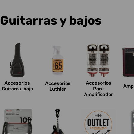
C
Guitarras y bajos
o
l
e
c
Accesorios
Accesorios
Accesorios
Ampl
c
Guitarra-bajo
Para
Luthier
Amplificador
i
o