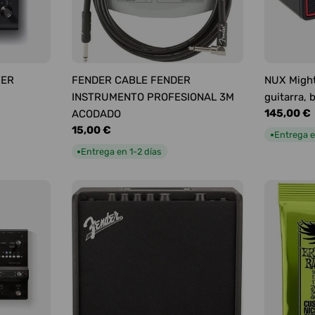
YER
FENDER CABLE FENDER
NUX Might
INSTRUMENTO PROFESIONAL 3M
guitarra, 
Precio
145,00 €
ACODADO
habitual
Precio
15,00 €
Entrega e
●
habitual
Entrega en 1-2 días
●