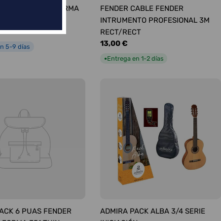
ÚAS SURTIDAS FORMA
FENDER CABLE FENDER
UM
INTRUMENTO PROFESIONAL 3M
RECT/RECT
Precio
13,00 €
n 5-9 días
habitual
Entrega en 1-2 días
●
ACK 6 PUAS FENDER
ADMIRA PACK ALBA 3/4 SERIE