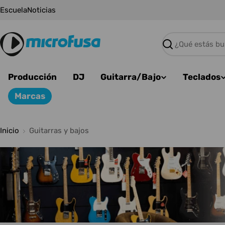
Saltar
Escuela
Noticias
al
contenido
Buscar
Producción
DJ
Guitarra/Bajo
Teclados
Marcas
Inicio
Guitarras y bajos