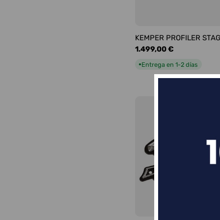
KEMPER PROFILER STA
Precio
1.499,00 €
habitual
Entrega en 1-2 días
●