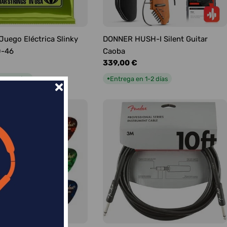
 Juego Eléctrica Slinky
DONNER HUSH-I Silent Guitar
0-46
Caoba
Precio
339,00 €
habitual
n 1-2 días
Entrega en 1-2 días
●