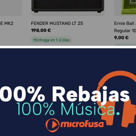
GE MK2
FENDER MUSTANG LT 25
Ernie Ball
Precio
198,00 €
Regular 1
habitual
Precio
9,00 €
Entrega en 1-2 días
●
habitual
Entrega e
●