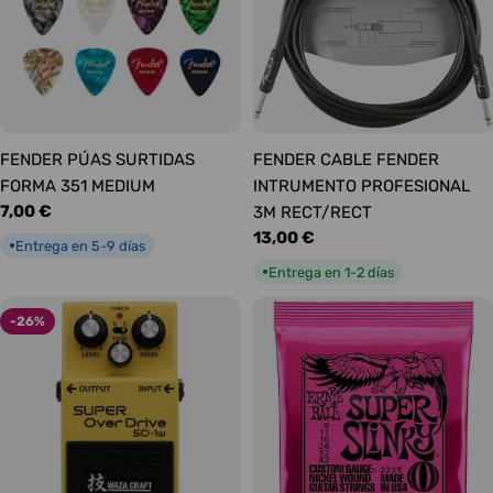
FENDER PÚAS SURTIDAS
FENDER CABLE FENDER
FORMA 351 MEDIUM
INTRUMENTO PROFESIONAL
Precio
7,00 €
3M RECT/RECT
habitual
Precio
13,00 €
Entrega en 5-9 días
●
habitual
Entrega en 1-2 días
●
-26%