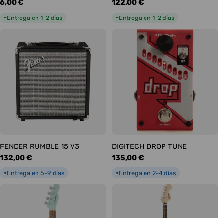
Precio
6,00 €
Precio
122,00 €
habitual
habitual
Entrega en 1-2 días
Entrega en 1-2 días
●
●
FENDER RUMBLE 15 V3
DIGITECH DROP TUNE
Precio
132,00 €
Precio
135,00 €
habitual
habitual
Entrega en 5-9 días
Entrega en 2-4 días
●
●