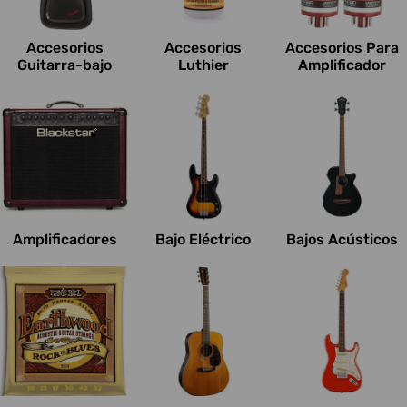
c
i
Accesorios
Accesorios
Accesorios Para
o
Guitarra-bajo
Luthier
Amplificador
n
e
s
:
Amplificadores
Bajo Eléctrico
Bajos Acústicos