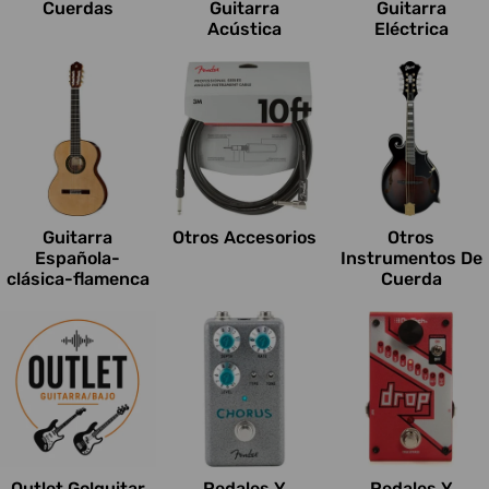
Cuerdas
Guitarra
Guitarra
Acústica
Eléctrica
Guitarra
Otros Accesorios
Otros
Española-
Instrumentos De
clásica-flamenca
Cuerda
Outlet Go!guitar
Pedales Y
Pedales Y