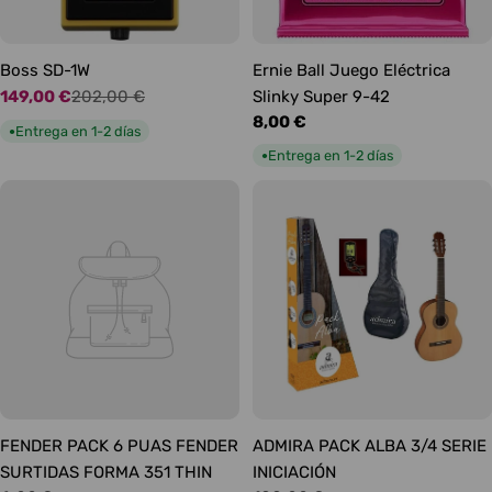
Boss SD-1W
Ernie Ball Juego Eléctrica
149,00 €
202,00 €
Slinky Super 9-42
Precio
Precio
Precio
8,00 €
de
habitual
Entrega en 1-2 días
●
habitual
oferta
Entrega en 1-2 días
●
FENDER PACK 6 PUAS FENDER
ADMIRA PACK ALBA 3/4 SERIE
SURTIDAS FORMA 351 THIN
INICIACIÓN