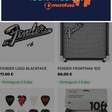
habitual
habitual
Entrega en 5-9 días
Entrega en 1-2 días
●
●
FENDER LOGO BLACKFACE
FENDER FRONTMAN 10G
Precio
17,00 €
Precio
88,00 €
habitual
habitual
Entrega en 1-2 días
Entrega en 1-2 días
●
●