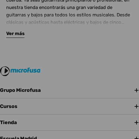
cuerda. Ya seas guitarrista principiante o profesional, en
nuestra tienda encontrarás una gran variedad de
guitarras y bajos para todos los estilos musicales. Desde
clásicas y acústicas hasta eléctricas y bajos de cinco
cuerdas, contamos con las mejores marcas del mercado.
Ver más
Complementa tu instrumento con amplificadores de
calidad y una amplia gama de efectos para crear tu propio
sonido.
Grupo Microfusa
Cursos
Tienda
Escuela Madrid