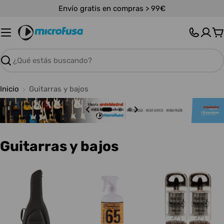
Saltar
Envío gratis en compras > 99€
al
contenido
C
Buscar
Inicio
Guitarras y bajos
C
Guitarras y bajos
o
l
e
c