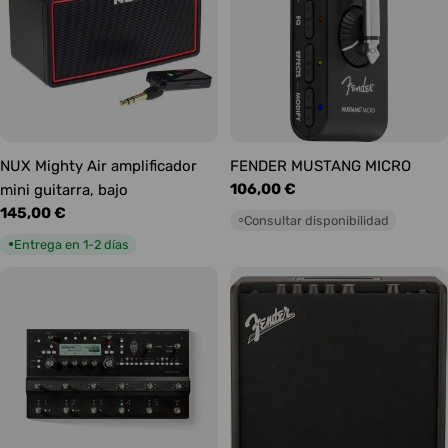
NUX Mighty Air amplificador
FENDER MUSTANG MICRO
Precio
106,00 €
mini guitarra, bajo
habitual
Precio
145,00 €
Consultar disponibilidad
○
habitual
Entrega en 1-2 días
●