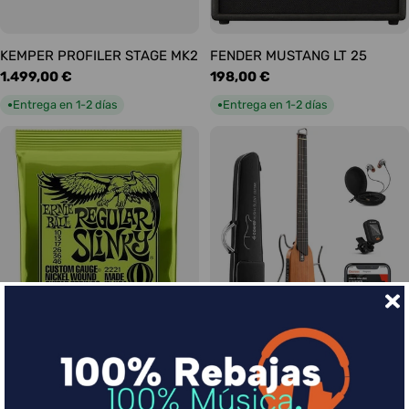
KEMPER PROFILER STAGE MK2
FENDER MUSTANG LT 25
Precio
1.499,00 €
Precio
198,00 €
habitual
habitual
Entrega en 1-2 días
Entrega en 1-2 días
●
●
Ernie Ball Juego Eléctrica
DONNER HUSH-I Silent Guitar
Slinky Regular 10-46
Caoba
Precio
9,00 €
Precio
339,00 €