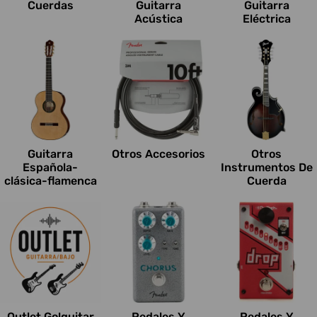
Cuerdas
Guitarra
Guitarra
Acústica
Eléctrica
Guitarra
Otros Accesorios
Otros
Española-
Instrumentos De
clásica-flamenca
Cuerda
Outlet Go!guitar
Pedales Y
Pedales Y