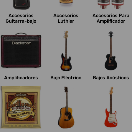
c
i
Accesorios
Accesorios
Accesorios Para
o
Guitarra-bajo
Luthier
Amplificador
n
e
s
:
Amplificadores
Bajo Eléctrico
Bajos Acústicos