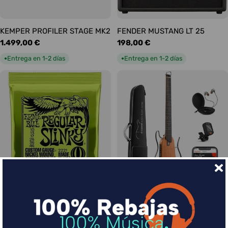
KEMPER PROFILER STAGE MK2
FENDER MUSTANG LT 25
Precio
1.499,00 €
Precio
198,00 €
habitual
habitual
Entrega en 1-2 días
Entrega en 1-2 días
●
●
Ernie Ball Juego Eléctrica
DONNER HUSH-I Silent Guitar
Slinky Regular 10-46
Caoba
Precio
9,00 €
Precio
339,00 €