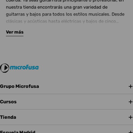
cuerda. Ya seas guitarrista principiante o profesional, en
nuestra tienda encontrarás una gran variedad de
guitarras y bajos para todos los estilos musicales. Desde
clásicas y acústicas hasta eléctricas y bajos de cinco
cuerdas, contamos con las mejores marcas del mercado.
Ver más
Complementa tu instrumento con amplificadores de
calidad y una amplia gama de efectos para crear tu propio
sonido.
Grupo Microfusa
Cursos
Tienda
Escuela Madrid