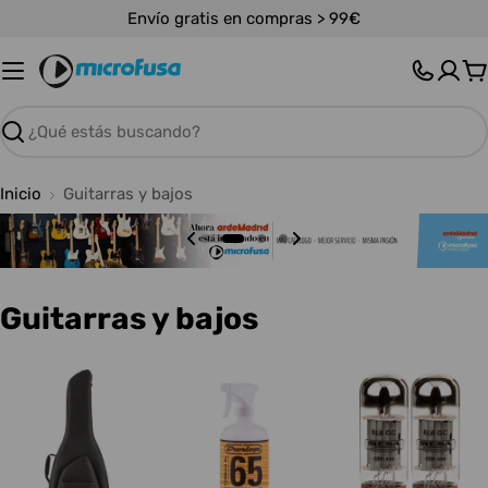
Saltar
Envío gratis en compras > 99€
al
contenido
C
Buscar
Inicio
Guitarras y bajos
C
Guitarras y bajos
o
l
e
c