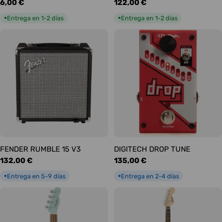
Precio
6,00 €
Precio
122,00 €
habitual
habitual
Entrega en 1-2 días
Entrega en 1-2 días
●
●
FENDER RUMBLE 15 V3
DIGITECH DROP TUNE
Precio
132,00 €
Precio
135,00 €
habitual
habitual
Entrega en 5-9 días
Entrega en 2-4 días
●
●