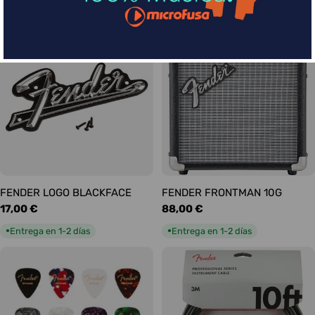
habitual
habitual
Entrega en 1-2 días
Entrega en 1-2 días
●
●
FENDER LOGO BLACKFACE
FENDER FRONTMAN 10G
Precio
17,00 €
Precio
88,00 €
habitual
habitual
Entrega en 1-2 días
Entrega en 1-2 días
●
●