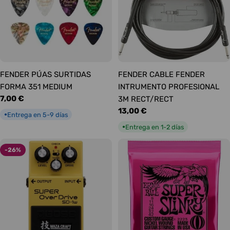
FENDER PÚAS SURTIDAS
FENDER CABLE FENDER
FORMA 351 MEDIUM
INTRUMENTO PROFESIONAL
Precio
7,00 €
3M RECT/RECT
habitual
Precio
13,00 €
Entrega en 5-9 días
●
habitual
Entrega en 1-2 días
●
-26%