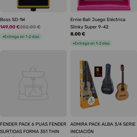
Boss SD-1W
Ernie Ball Juego Eléctrica
149,00 €
202,00 €
Slinky Super 9-42
Precio
Precio
Precio
8,00 €
de
habitual
Entrega en 1-2 días
●
habitual
oferta
Entrega en 1-2 días
●
FENDER PACK 6 PUAS FENDER
ADMIRA PACK ALBA 3/4 SERIE
SURTIDAS FORMA 351 THIN
INICIACIÓN