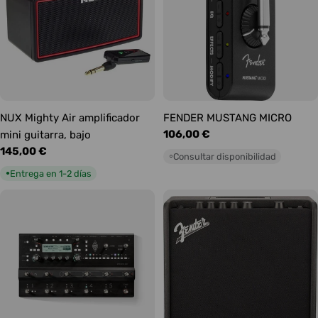
NUX Mighty Air amplificador
FENDER MUSTANG MICRO
Precio
106,00 €
mini guitarra, bajo
habitual
Precio
145,00 €
Consultar disponibilidad
○
habitual
Entrega en 1-2 días
●