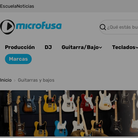
Saltar
Escuela
Noticias
al
contenido
Buscar
Producción
DJ
Guitarra/Bajo
Teclados
Marcas
Inicio
Guitarras y bajos