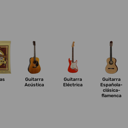
n
as
Guitarra
Guitarra
Guitarra
Acústica
Eléctrica
Española-
clásica-
flamenca