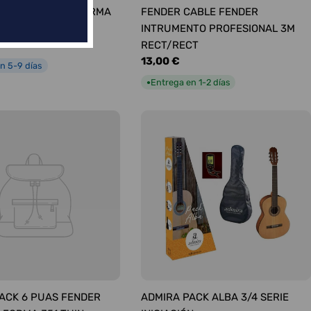
ÚAS SURTIDAS FORMA
FENDER CABLE FENDER
UM
INTRUMENTO PROFESIONAL 3M
RECT/RECT
Precio
13,00 €
n 5-9 días
habitual
Entrega en 1-2 días
●
ACK 6 PUAS FENDER
ADMIRA PACK ALBA 3/4 SERIE