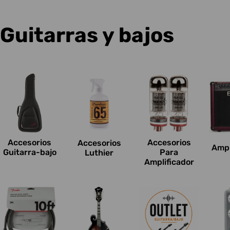
C
Guitarras y bajos
o
l
e
c
Accesorios
Accesorios
Accesorios
Ampl
c
Guitarra-bajo
Para
Luthier
Amplificador
i
o