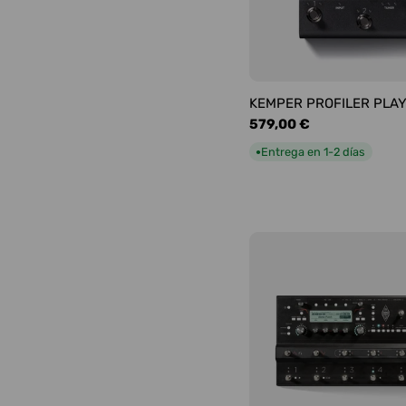
KEMPER PROFILER PLA
Precio
579,00 €
habitual
Entrega en 1-2 días
●