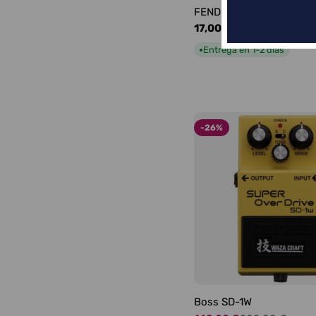
FENDER LOGO BLACKFA
Precio
17,00 €
habitual
Entrega en 1-2 días
●
-26%
Boss SD-1W