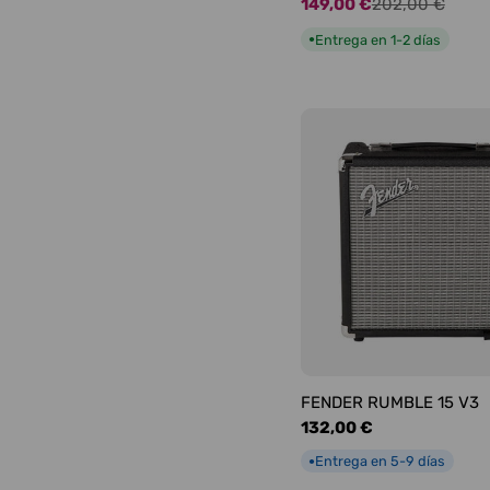
149,00 €
202,00 €
Precio
Precio
de
habitual
Entrega en 1-2 días
●
oferta
FENDER RUMBLE 15 V3
Precio
132,00 €
habitual
Entrega en 5-9 días
●