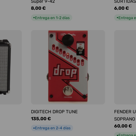
Super 9-42
SURTIDAS
Precio
8,00 €
Precio
6,00 €
habitual
habitual
Entrega en 1-2 días
Entrega e
●
●
DIGITECH DROP TUNE
FENDER U
Precio
135,00 €
SOPRANO
habitual
Precio
60,00 €
Entrega en 2-4 días
●
habitual
Entrega e
●