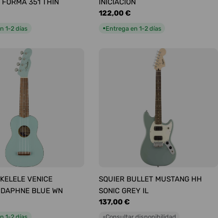
 FORMA 351 THIN
INICIACIÓN
Precio
122,00 €
habitual
n 1-2 días
Entrega en 1-2 días
●
KELELE VENICE
SQUIER BULLET MUSTANG HH
 DAPHNE BLUE WN
SONIC GREY IL
Precio
137,00 €
habitual
n 1-2 días
Consultar disponibilidad
○