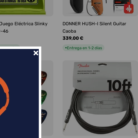
 Juego Eléctrica Slinky
DONNER HUSH-I Silent Guitar
0-46
Caoba
Precio
339,00 €
habitual
n 1-2 días
Entrega en 1-2 días
●