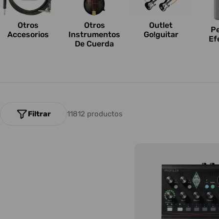
n
e
Otros
Outlet
Otros
P
Accesorios
Go!guitar
Instrumentos
Ef
s
De Cuerda
:
Filtrar
11812 productos