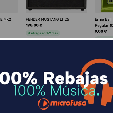
GE MK2
FENDER MUSTANG LT 25
Ernie Ball
Precio
198,00 €
Regular 1
habitual
Precio
9,00 €
Entrega en 1-2 días
●
habitual
Entrega e
●