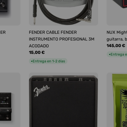
YER
FENDER CABLE FENDER
NUX Might
INSTRUMENTO PROFESIONAL 3M
guitarra, 
Precio
145,00 €
ACODADO
habitual
Precio
15,00 €
Entrega e
●
habitual
Entrega en 1-2 días
●