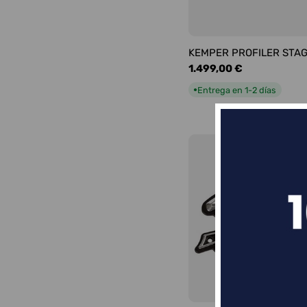
KEMPER PROFILER STA
Precio
1.499,00 €
habitual
Entrega en 1-2 días
●