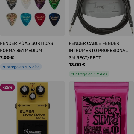
FENDER PÚAS SURTIDAS
FENDER CABLE FENDER
FORMA 351 MEDIUM
INTRUMENTO PROFESIONAL
Precio
7,00 €
3M RECT/RECT
habitual
Precio
13,00 €
Entrega en 5-9 días
●
habitual
Entrega en 1-2 días
●
-26%