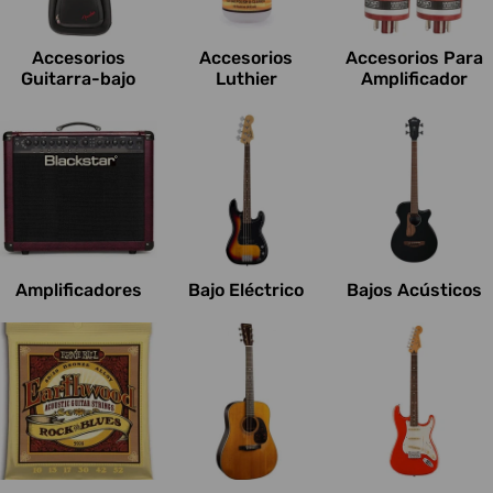
c
i
Accesorios
Accesorios
Accesorios Para
o
Guitarra-bajo
Luthier
Amplificador
n
e
s
:
Amplificadores
Bajo Eléctrico
Bajos Acústicos