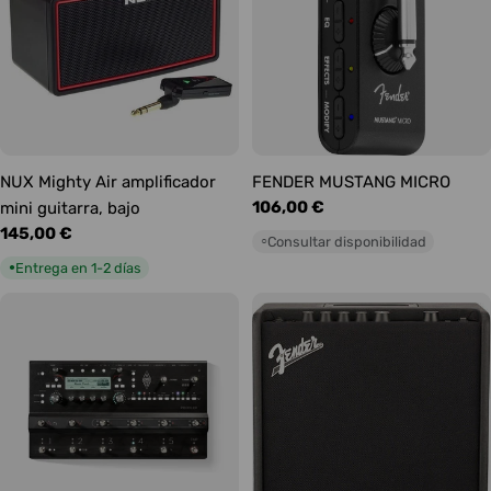
NUX Mighty Air amplificador
FENDER MUSTANG MICRO
Precio
106,00 €
mini guitarra, bajo
habitual
Precio
145,00 €
Consultar disponibilidad
○
habitual
Entrega en 1-2 días
●