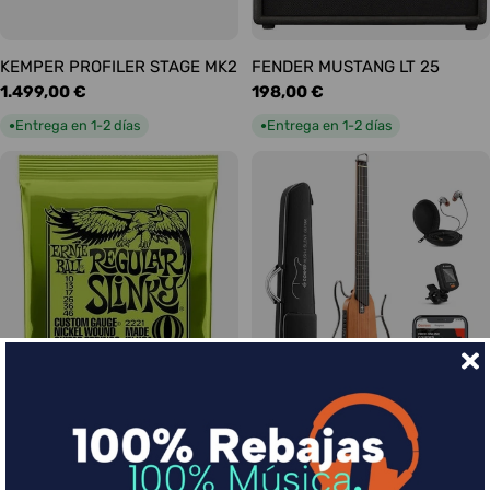
KEMPER PROFILER STAGE MK2
FENDER MUSTANG LT 25
Precio
1.499,00 €
Precio
198,00 €
habitual
habitual
Entrega en 1-2 días
Entrega en 1-2 días
●
●
Ernie Ball Juego Eléctrica
DONNER HUSH-I Silent Guitar
Slinky Regular 10-46
Caoba
Precio
9,00 €
Precio
339,00 €