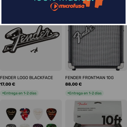
habitual
habitual
Entrega en 5-9 días
Entrega en 1-2 días
●
●
FENDER LOGO BLACKFACE
FENDER FRONTMAN 10G
Precio
17,00 €
Precio
88,00 €
habitual
habitual
Entrega en 1-2 días
Entrega en 1-2 días
●
●