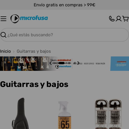
Saltar
Envío gratis en compras > 99€
al
contenido
C
Buscar
Inicio
Guitarras y bajos
C
Guitarras y bajos
o
l
e
c