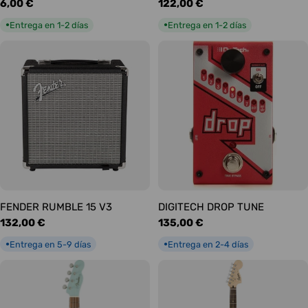
Precio
6,00 €
Precio
122,00 €
habitual
habitual
Entrega en 1-2 días
Entrega en 1-2 días
●
●
FENDER RUMBLE 15 V3
DIGITECH DROP TUNE
Precio
132,00 €
Precio
135,00 €
habitual
habitual
Entrega en 5-9 días
Entrega en 2-4 días
●
●