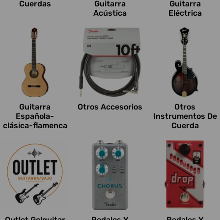
Cuerdas
Guitarra
Guitarra
Acústica
Eléctrica
Guitarra
Otros Accesorios
Otros
Española-
Instrumentos De
clásica-flamenca
Cuerda
Outlet Go!guitar
Pedales Y
Pedales Y