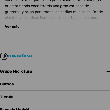
cuerda. Ya seas guitarrista principiante o profesional, en
nuestra tienda encontrarás una gran variedad de
guitarras y bajos para todos los estilos musicales. Desde
clásicas y acústicas hasta eléctricas y bajos de cinco
cuerdas, contamos con las mejores marcas del mercado.
Ver más
Complementa tu instrumento con amplificadores de
calidad y una amplia gama de efectos para crear tu propio
sonido.
Grupo Microfusa
Cursos
Tienda
Escuela Madrid