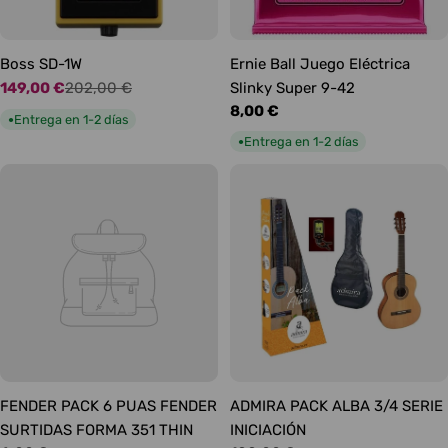
Boss SD-1W
Ernie Ball Juego Eléctrica
149,00 €
202,00 €
Slinky Super 9-42
Precio
Precio
Precio
8,00 €
de
habitual
Entrega en 1-2 días
●
habitual
oferta
Entrega en 1-2 días
●
FENDER PACK 6 PUAS FENDER
ADMIRA PACK ALBA 3/4 SERIE
SURTIDAS FORMA 351 THIN
INICIACIÓN