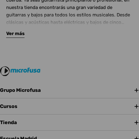
cuerda. Ya seas guitarrista principiante o profesional, en
nuestra tienda encontrarás una gran variedad de
guitarras y bajos para todos los estilos musicales. Desde
clásicas y acústicas hasta eléctricas y bajos de cinco
cuerdas, contamos con las mejores marcas del mercado.
Ver más
Complementa tu instrumento con amplificadores de
calidad y una amplia gama de efectos para crear tu propio
sonido.
Grupo Microfusa
Cursos
Tienda
Escuela Madrid