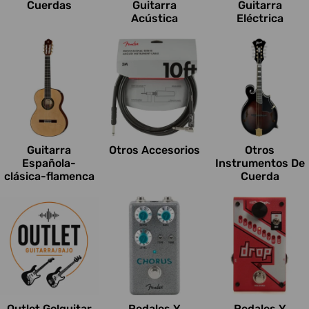
Cuerdas
Guitarra
Guitarra
Acústica
Eléctrica
Guitarra
Otros Accesorios
Otros
Española-
Instrumentos De
clásica-flamenca
Cuerda
Outlet Go!guitar
Pedales Y
Pedales Y