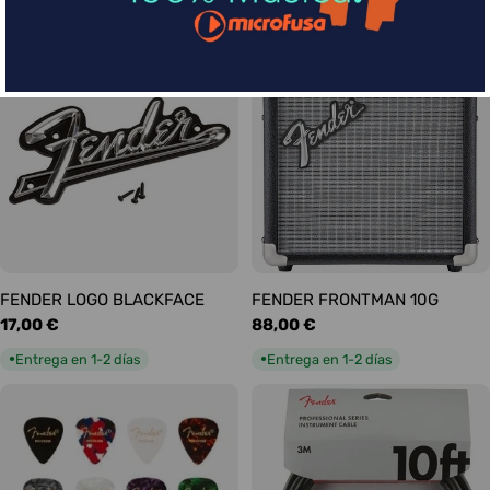
habitual
habitual
Entrega en 1-2 días
Entrega en 1-2 días
●
●
FENDER LOGO BLACKFACE
FENDER FRONTMAN 10G
Precio
17,00 €
Precio
88,00 €
habitual
habitual
Entrega en 1-2 días
Entrega en 1-2 días
●
●