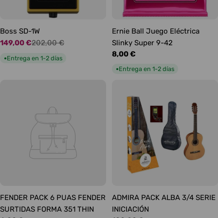
Boss SD-1W
Ernie Ball Juego Eléctrica
149,00 €
202,00 €
Slinky Super 9-42
Precio
Precio
Precio
8,00 €
de
habitual
Entrega en 1-2 días
●
habitual
oferta
Entrega en 1-2 días
●
FENDER PACK 6 PUAS FENDER
ADMIRA PACK ALBA 3/4 SERIE
SURTIDAS FORMA 351 THIN
INICIACIÓN