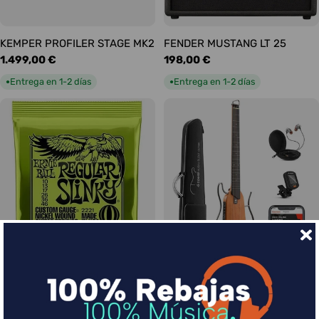
KEMPER PROFILER STAGE MK2
FENDER MUSTANG LT 25
Precio
1.499,00 €
Precio
198,00 €
habitual
habitual
Entrega en 1-2 días
Entrega en 1-2 días
●
●
Ernie Ball Juego Eléctrica
DONNER HUSH-I Silent Guitar
Slinky Regular 10-46
Caoba
Precio
9,00 €
Precio
339,00 €