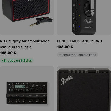
NUX Mighty Air amplificador
FENDER MUSTANG MICRO
Precio
106,00 €
mini guitarra, bajo
habitual
Precio
145,00 €
Consultar disponibilidad
○
habitual
Entrega en 1-2 días
●