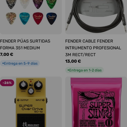
FENDER PÚAS SURTIDAS
FENDER CABLE FENDER
FORMA 351 MEDIUM
INTRUMENTO PROFESIONAL
Precio
7,00 €
3M RECT/RECT
habitual
Precio
13,00 €
Entrega en 5-9 días
●
habitual
Entrega en 1-2 días
●
-26%