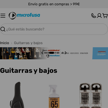
Saltar
Envío gratis en compras > 99€
al
contenido
C
Buscar
Inicio
Guitarras y bajos
C
Guitarras y bajos
o
l
e
c