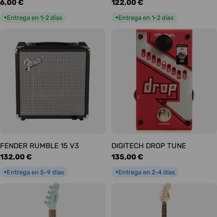
Precio
6,00 €
Precio
122,00 €
habitual
habitual
Entrega en 1-2 días
Entrega en 1-2 días
●
●
FENDER RUMBLE 15 V3
DIGITECH DROP TUNE
Precio
132,00 €
Precio
135,00 €
habitual
habitual
Entrega en 5-9 días
Entrega en 2-4 días
●
●