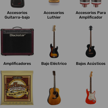
c
i
Accesorios
Accesorios
Accesorios Para
o
Guitarra-bajo
Luthier
Amplificador
n
e
s
:
Amplificadores
Bajo Eléctrico
Bajos Acústicos