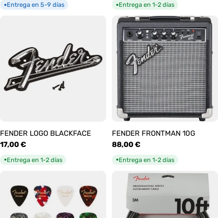
habitual
habitual
Entrega en 5-9 días
Entrega en 1-2 días
●
●
FENDER LOGO BLACKFACE
FENDER FRONTMAN 10G
Precio
17,00 €
Precio
88,00 €
habitual
habitual
Entrega en 1-2 días
Entrega en 1-2 días
●
●