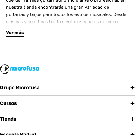
cuerda. Ya seas guitarrista principiante o profesional, en
nuestra tienda encontrarás una gran variedad de
guitarras y bajos para todos los estilos musicales. Desde
clásicas y acústicas hasta eléctricas y bajos de cinco
cuerdas, contamos con las mejores marcas del mercado.
Ver más
Complementa tu instrumento con amplificadores de
calidad y una amplia gama de efectos para crear tu propio
sonido.
Grupo Microfusa
Cursos
Tienda
Escuela Madrid