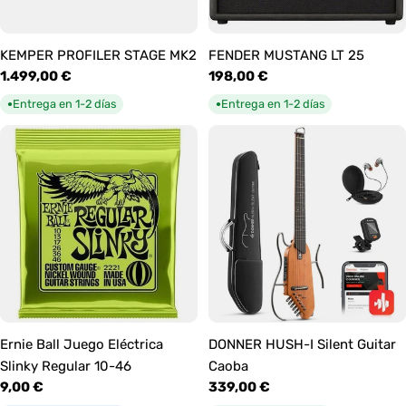
KEMPER PROFILER STAGE MK2
FENDER MUSTANG LT 25
Precio
1.499,00 €
Precio
198,00 €
habitual
habitual
Entrega en 1-2 días
Entrega en 1-2 días
●
●
Ernie Ball Juego Eléctrica
DONNER HUSH-I Silent Guitar
Slinky Regular 10-46
Caoba
Precio
9,00 €
Precio
339,00 €