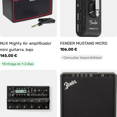
NUX Mighty Air amplificador
FENDER MUSTANG MICRO
Precio
106,00 €
mini guitarra, bajo
habitual
Precio
145,00 €
Consultar disponibilidad
○
habitual
Entrega en 1-2 días
●