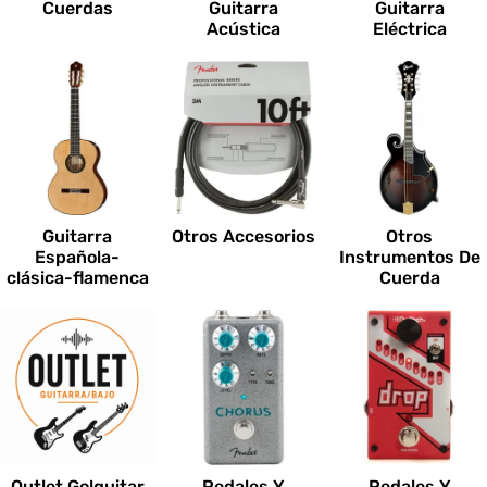
Cuerdas
Guitarra
Guitarra
Acústica
Eléctrica
Guitarra
Otros Accesorios
Otros
Española-
Instrumentos De
clásica-flamenca
Cuerda
Outlet Go!guitar
Pedales Y
Pedales Y