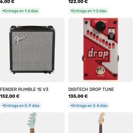
Precio
6,00 €
Precio
122,00 €
habitual
habitual
Entrega en 1-2 días
Entrega en 1-2 días
●
●
FENDER RUMBLE 15 V3
DIGITECH DROP TUNE
Precio
132,00 €
Precio
135,00 €
habitual
habitual
Entrega en 5-9 días
Entrega en 2-4 días
●
●