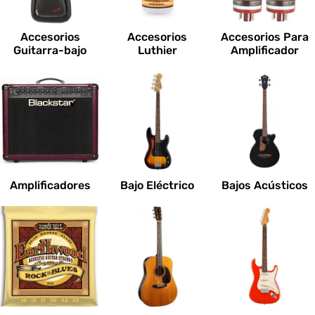
c
i
Accesorios
Accesorios
Accesorios Para
o
Guitarra-bajo
Luthier
Amplificador
n
e
s
:
Amplificadores
Bajo Eléctrico
Bajos Acústicos