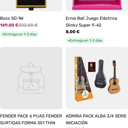
Boss SD-1W
Ernie Ball Juego Eléctrica
149,00 €
202,00 €
Slinky Super 9-42
Precio
Precio
Precio
8,00 €
de
habitual
Entrega en 1-2 días
●
habitual
oferta
Entrega en 1-2 días
●
FENDER PACK 6 PUAS FENDER
ADMIRA PACK ALBA 3/4 SERIE
SURTIDAS FORMA 351 THIN
INICIACIÓN