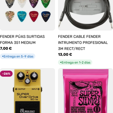
FENDER PÚAS SURTIDAS
FENDER CABLE FENDER
FORMA 351 MEDIUM
INTRUMENTO PROFESIONAL
Precio
7,00 €
3M RECT/RECT
habitual
Precio
13,00 €
Entrega en 5-9 días
●
habitual
Entrega en 1-2 días
●
-26%