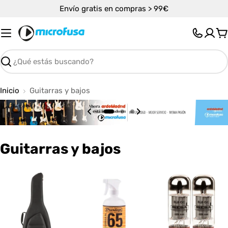
Saltar
Envío gratis en compras > 99€
al
contenido
C
Buscar
Inicio
Guitarras y bajos
C
Guitarras y bajos
o
l
e
c