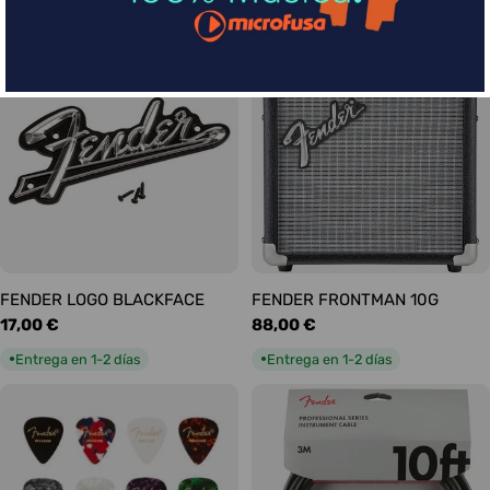
habitual
habitual
Entrega en 5-9 días
Entrega en 1-2 días
●
●
FENDER LOGO BLACKFACE
FENDER FRONTMAN 10G
Precio
17,00 €
Precio
88,00 €
habitual
habitual
Entrega en 1-2 días
Entrega en 1-2 días
●
●