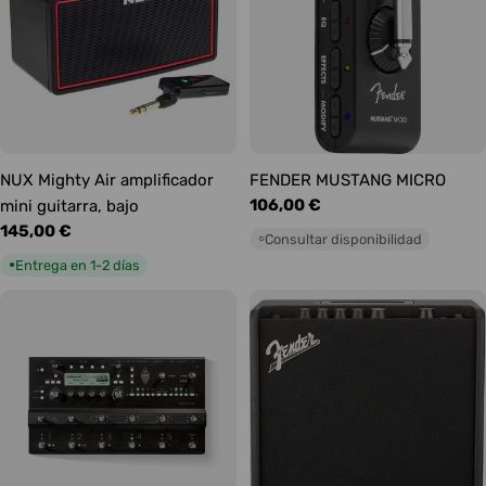
NUX Mighty Air amplificador
FENDER MUSTANG MICRO
Precio
106,00 €
mini guitarra, bajo
habitual
Precio
145,00 €
Consultar disponibilidad
○
habitual
Entrega en 1-2 días
●