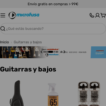
Saltar
Envío gratis en compras > 99€
al
contenido
C
Buscar
Inicio
Guitarras y bajos
C
Guitarras y bajos
o
l
e
c