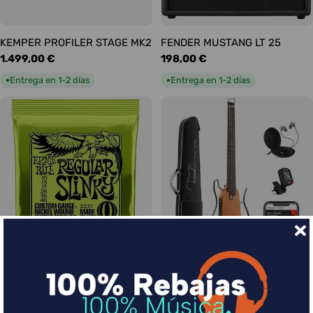
KEMPER PROFILER STAGE MK2
FENDER MUSTANG LT 25
Precio
1.499,00 €
Precio
198,00 €
habitual
habitual
Entrega en 1-2 días
Entrega en 1-2 días
●
●
Ernie Ball Juego Eléctrica
DONNER HUSH-I Silent Guitar
Slinky Regular 10-46
Caoba
Precio
9,00 €
Precio
339,00 €