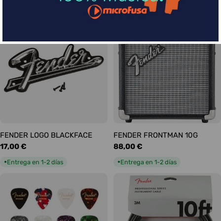
habitual
habitual
Entrega en 5-9 días
Entrega en 1-2 días
●
●
FENDER LOGO BLACKFACE
FENDER FRONTMAN 10G
Precio
17,00 €
Precio
88,00 €
habitual
habitual
Entrega en 1-2 días
Entrega en 1-2 días
●
●