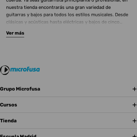
cuerda. Ya seas guitarrista principiante o profesional, en
nuestra tienda encontrarás una gran variedad de
guitarras y bajos para todos los estilos musicales. Desde
clásicas y acústicas hasta eléctricas y bajos de cinco
cuerdas, contamos con las mejores marcas del mercado.
Ver más
Complementa tu instrumento con amplificadores de
calidad y una amplia gama de efectos para crear tu propio
sonido.
Grupo Microfusa
Cursos
Tienda
Escuela Madrid