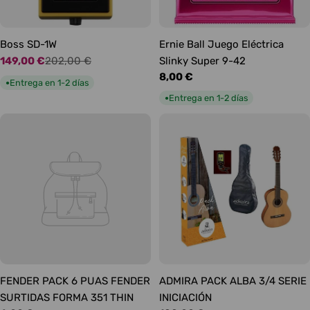
Boss SD-1W
Ernie Ball Juego Eléctrica
149,00 €
202,00 €
Slinky Super 9-42
Precio
Precio
Precio
8,00 €
de
habitual
Entrega en 1-2 días
●
habitual
oferta
Entrega en 1-2 días
●
FENDER PACK 6 PUAS FENDER
ADMIRA PACK ALBA 3/4 SERIE
SURTIDAS FORMA 351 THIN
INICIACIÓN