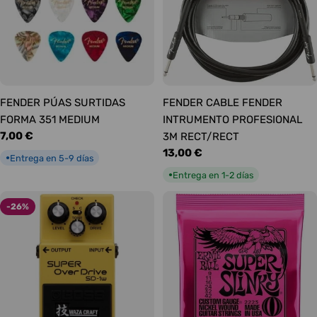
FENDER PÚAS SURTIDAS
FENDER CABLE FENDER
FORMA 351 MEDIUM
INTRUMENTO PROFESIONAL
Precio
7,00 €
3M RECT/RECT
habitual
Precio
13,00 €
Entrega en 5-9 días
●
habitual
Entrega en 1-2 días
●
-26%