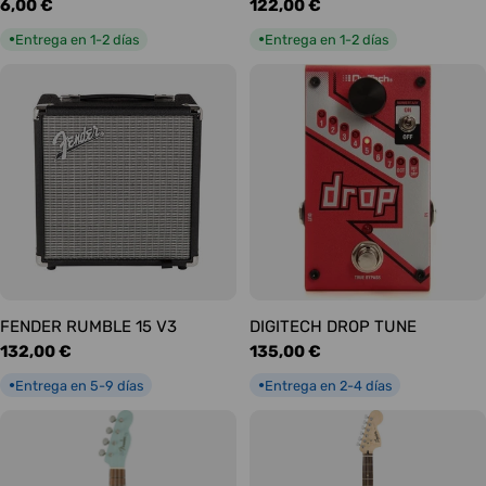
Precio
6,00 €
Precio
122,00 €
habitual
habitual
Entrega en 1-2 días
Entrega en 1-2 días
●
●
FENDER RUMBLE 15 V3
DIGITECH DROP TUNE
Precio
132,00 €
Precio
135,00 €
habitual
habitual
Entrega en 5-9 días
Entrega en 2-4 días
●
●