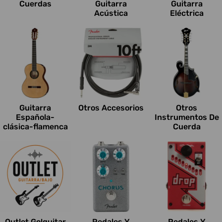
Cuerdas
Guitarra
Guitarra
Acústica
Eléctrica
Guitarra
Otros Accesorios
Otros
Española-
Instrumentos De
clásica-flamenca
Cuerda
Outlet Go!guitar
Pedales Y
Pedales Y