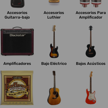
c
i
Accesorios
Accesorios
Accesorios Para
o
Guitarra-bajo
Luthier
Amplificador
n
e
s
:
Amplificadores
Bajo Eléctrico
Bajos Acústicos