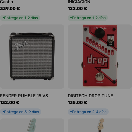
Caoba
INICIACIÓN
Precio
339,00 €
Precio
122,00 €
habitual
habitual
Entrega en 1-2 días
Entrega en 1-2 días
●
●
FENDER RUMBLE 15 V3
DIGITECH DROP TUNE
Precio
132,00 €
Precio
135,00 €
habitual
habitual
Entrega en 5-9 días
Entrega en 2-4 días
●
●