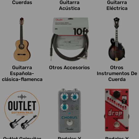
Cuerdas
Guitarra
Guitarra
Acústica
Eléctrica
Guitarra
Otros Accesorios
Otros
Española-
Instrumentos De
clásica-flamenca
Cuerda
Outlet Go!guitar
Pedales Y
Pedales Y