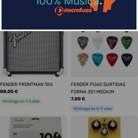
habitual
Entrega en 1-2 días
●
FENDER FRONTMAN 10G
FENDER PÚAS SURTIDAS
Precio
88,00 €
FORMA 351 MEDIUM
habitual
Precio
7,00 €
Entrega en 1-2 días
●
habitual
Entrega en 5-9 días
●