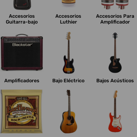
c
i
Accesorios
Accesorios
Accesorios Para
o
Guitarra-bajo
Luthier
Amplificador
n
e
s
:
Amplificadores
Bajo Eléctrico
Bajos Acústicos