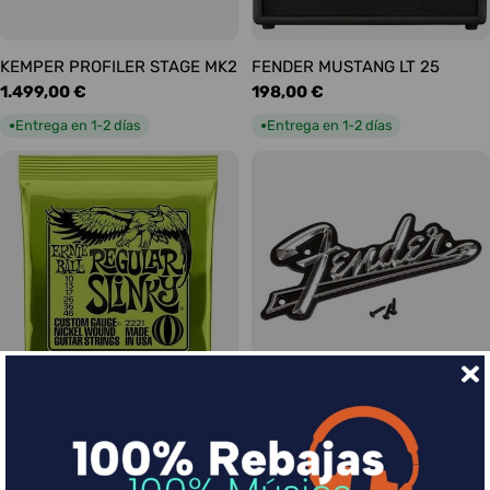
KEMPER PROFILER STAGE MK2
FENDER MUSTANG LT 25
Precio
1.499,00 €
Precio
198,00 €
habitual
habitual
Entrega en 1-2 días
Entrega en 1-2 días
●
●
Ernie Ball Juego Eléctrica
FENDER LOGO BLACKFACE
Precio
17,00 €
Slinky Regular 10-46
habitual
Precio
9,00 €
Entrega en 1-2 días
●