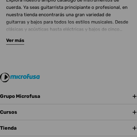
Explora nuestro amplio catálogo de instrumentos de
cuerda. Ya seas guitarrista principiante o profesional, en
nuestra tienda encontrarás una gran variedad de
guitarras y bajos para todos los estilos musicales. Desde
clásicas y acústicas hasta eléctricas y bajos de cinco
cuerdas, contamos con las mejores marcas del mercado.
Ver más
Complementa tu instrumento con amplificadores de
calidad y una amplia gama de efectos para crear tu propio
sonido.
Grupo Microfusa
Cursos
Tienda