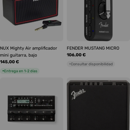
NUX Mighty Air amplificador
FENDER MUSTANG MICRO
Precio
106,00 €
mini guitarra, bajo
habitual
Precio
145,00 €
Consultar disponibilidad
○
habitual
Entrega en 1-2 días
●