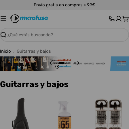
Saltar
Envío gratis en compras > 99€
al
contenido
C
Buscar
Inicio
Guitarras y bajos
C
Guitarras y bajos
o
l
e
c