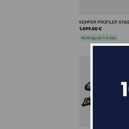
KEMPER PROFILER STA
Precio
1.499,00 €
habitual
Entrega en 1-2 días
●