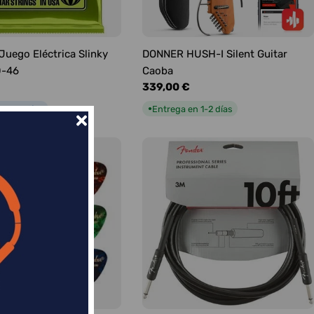
 Juego Eléctrica Slinky
DONNER HUSH-I Silent Guitar
0-46
Caoba
Precio
339,00 €
habitual
n 5-9 días
Entrega en 1-2 días
●