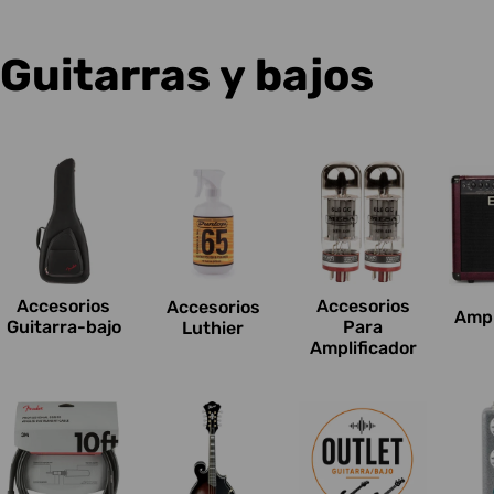
C
Guitarras y bajos
o
l
e
c
Accesorios
Accesorios
Accesorios
Ampl
c
Guitarra-bajo
Para
Luthier
Amplificador
i
o