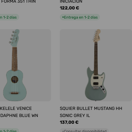
 FORMA 351 THIN
INICIACIÓN
Precio
122,00 €
habitual
n 1-2 días
Entrega en 1-2 días
●
KELELE VENICE
SQUIER BULLET MUSTANG HH
 DAPHNE BLUE WN
SONIC GREY IL
Precio
137,00 €
habitual
n 1-2 días
Consultar disponibilidad
○