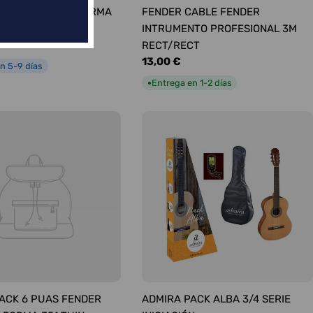
ÚAS SURTIDAS FORMA
FENDER CABLE FENDER
UM
INTRUMENTO PROFESIONAL 3M
RECT/RECT
Precio
13,00 €
n 5-9 días
habitual
Entrega en 1-2 días
●
ACK 6 PUAS FENDER
ADMIRA PACK ALBA 3/4 SERIE