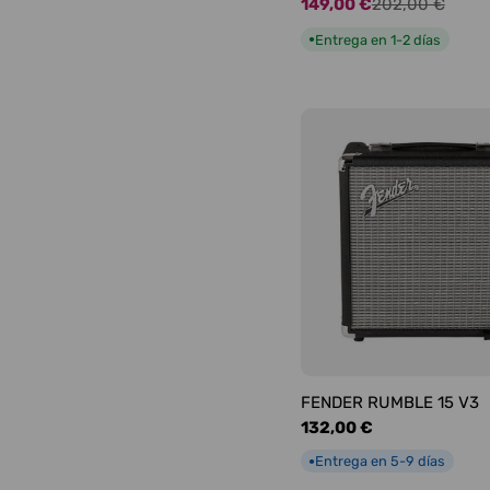
149,00 €
202,00 €
Precio
Precio
de
habitual
Entrega en 1-2 días
●
oferta
FENDER RUMBLE 15 V3
Precio
132,00 €
habitual
Entrega en 5-9 días
●