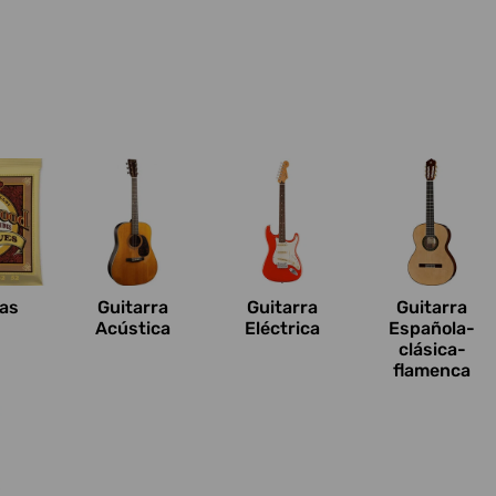
n
as
Guitarra
Guitarra
Guitarra
Acústica
Eléctrica
Española-
clásica-
flamenca