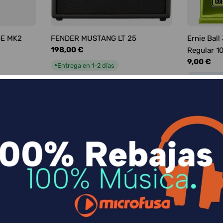
GE MK2
FENDER MUSTANG LT 25
Ernie Ball
Precio
198,00 €
Regular 1
habitual
Precio
9,00 €
Entrega en 1-2 días
●
habitual
Entrega e
●