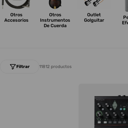
n
e
Otros
Outlet
Otros
P
Accesorios
Go!guitar
Instrumentos
Ef
s
De Cuerda
:
Filtrar
11812 productos