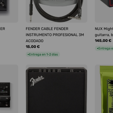
YER
FENDER CABLE FENDER
NUX Might
INSTRUMENTO PROFESIONAL 3M
guitarra, 
Precio
145,00 €
ACODADO
habitual
Precio
15,00 €
Entrega e
●
habitual
Entrega en 1-2 días
●