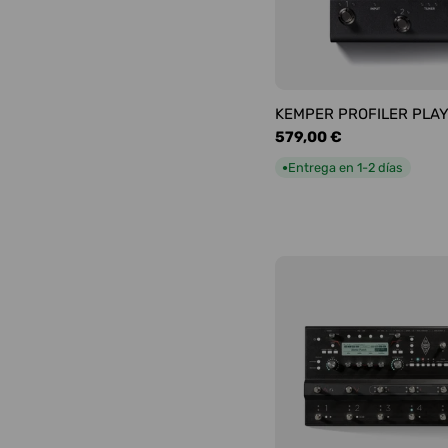
KEMPER PROFILER PLA
Precio
579,00 €
habitual
Entrega en 1-2 días
●