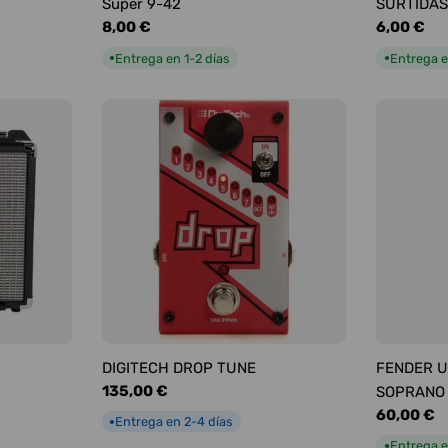
Super 9-42
SURTIDAS
Precio
8,00 €
Precio
6,00 €
habitual
habitual
Entrega en 1-2 días
Entrega e
●
●
DIGITECH DROP TUNE
FENDER U
Precio
135,00 €
SOPRANO
habitual
Precio
60,00 €
Entrega en 2-4 días
●
habitual
Entrega e
●