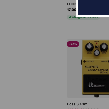
FENDER LOGO BLACKFA
Precio
17,00 €
habitual
Entrega en 1-2 días
●
-26%
Boss SD-1W