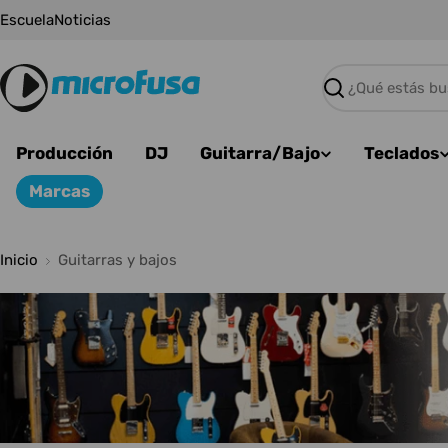
Saltar
Escuela
Noticias
al
contenido
Buscar
Producción
DJ
Guitarra/Bajo
Teclados
Marcas
Inicio
Guitarras y bajos