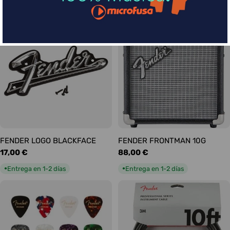
habitual
habitual
Entrega en 5-9 días
Entrega en 1-2 días
●
●
FENDER LOGO BLACKFACE
FENDER FRONTMAN 10G
Precio
17,00 €
Precio
88,00 €
habitual
habitual
Entrega en 1-2 días
Entrega en 1-2 días
●
●