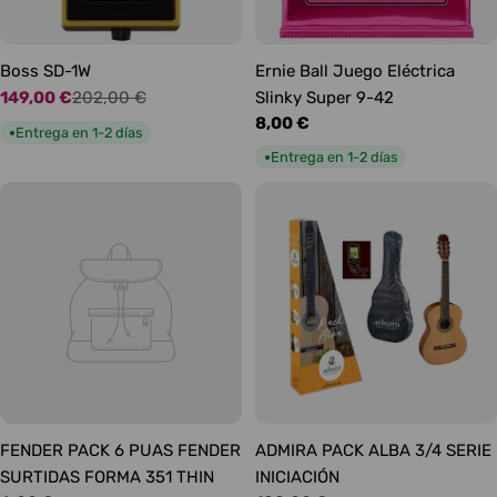
Boss SD-1W
Ernie Ball Juego Eléctrica
149,00 €
202,00 €
Slinky Super 9-42
Precio
Precio
Precio
8,00 €
de
habitual
Entrega en 1-2 días
●
habitual
oferta
Entrega en 1-2 días
●
FENDER PACK 6 PUAS FENDER
ADMIRA PACK ALBA 3/4 SERIE
SURTIDAS FORMA 351 THIN
INICIACIÓN