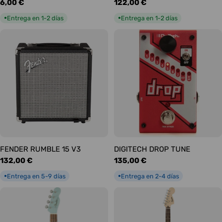
Precio
6,00 €
Precio
122,00 €
habitual
habitual
Entrega en 1-2 días
Entrega en 1-2 días
●
●
FENDER RUMBLE 15 V3
DIGITECH DROP TUNE
Precio
132,00 €
Precio
135,00 €
habitual
habitual
Entrega en 5-9 días
Entrega en 2-4 días
●
●