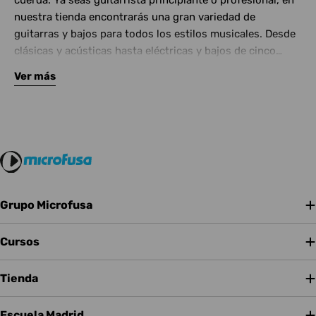
cuerda. Ya seas guitarrista principiante o profesional, en
nuestra tienda encontrarás una gran variedad de
guitarras y bajos para todos los estilos musicales. Desde
clásicas y acústicas hasta eléctricas y bajos de cinco
cuerdas, contamos con las mejores marcas del mercado.
Ver más
Complementa tu instrumento con amplificadores de
calidad y una amplia gama de efectos para crear tu propio
sonido.
Grupo Microfusa
Cursos
Tienda
Escuela Madrid