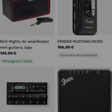
NUX Mighty Air amplificador
FENDER MUSTANG MICRO
Precio
106,00 €
mini guitarra, bajo
habitual
Precio
145,00 €
Consultar disponibilidad
○
habitual
Entrega en 1-2 días
●