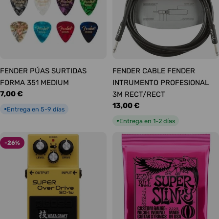
FENDER PÚAS SURTIDAS
FENDER CABLE FENDER
FORMA 351 MEDIUM
INTRUMENTO PROFESIONAL
Precio
7,00 €
3M RECT/RECT
habitual
Precio
13,00 €
Entrega en 5-9 días
●
habitual
Entrega en 1-2 días
●
-26%