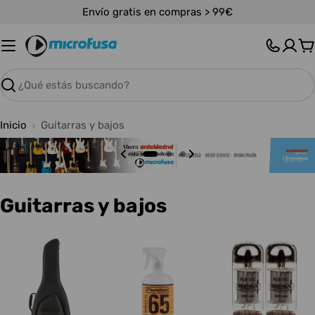
Saltar
Envío gratis en compras > 99€
al
contenido
C
Buscar
Inicio
Guitarras y bajos
C
Guitarras y bajos
o
l
e
c