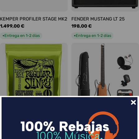
KEMPER PROFILER STAGE MK2
FENDER MUSTANG LT 25
Precio
1.499,00 €
Precio
198,00 €
habitual
habitual
Entrega en 1-2 días
Entrega en 1-2 días
●
●
Ernie Ball Juego Eléctrica
DONNER HUSH-I Silent Guitar
Slinky Regular 10-46
Caoba
Precio
9,00 €
Precio
339,00 €