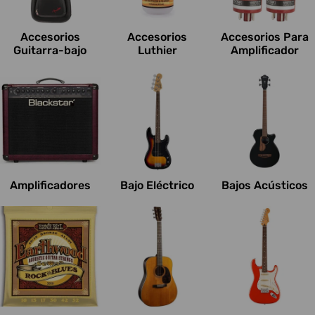
c
i
Accesorios
Accesorios
Accesorios Para
o
Guitarra-bajo
Luthier
Amplificador
n
e
s
:
Amplificadores
Bajo Eléctrico
Bajos Acústicos