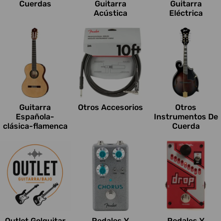
Cuerdas
Guitarra
Guitarra
Acústica
Eléctrica
Guitarra
Otros Accesorios
Otros
Española-
Instrumentos De
clásica-flamenca
Cuerda
Outlet Go!guitar
Pedales Y
Pedales Y