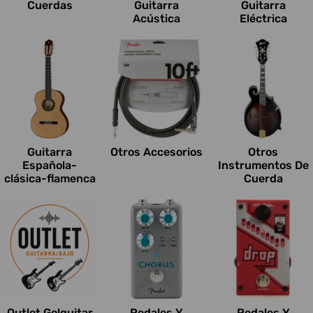
Cuerdas
Guitarra
Guitarra
Acústica
Eléctrica
Guitarra
Otros Accesorios
Otros
Española-
Instrumentos De
clásica-flamenca
Cuerda
Outlet Go!guitar
Pedales Y
Pedales Y