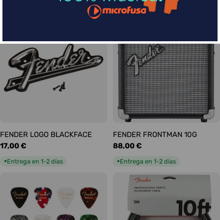
habitual
habitual
Entrega en 1-2 días
Entrega en 1-2 días
●
●
FENDER LOGO BLACKFACE
FENDER FRONTMAN 10G
Precio
17,00 €
Precio
88,00 €
habitual
habitual
Entrega en 1-2 días
Entrega en 1-2 días
●
●