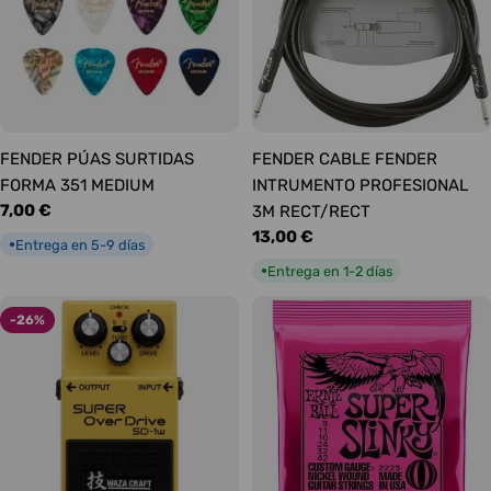
FENDER PÚAS SURTIDAS
FENDER CABLE FENDER
FORMA 351 MEDIUM
INTRUMENTO PROFESIONAL
Precio
7,00 €
3M RECT/RECT
habitual
Precio
13,00 €
Entrega en 5-9 días
●
habitual
Entrega en 1-2 días
●
-26%