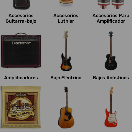
c
i
Accesorios
Accesorios
Accesorios Para
o
Guitarra-bajo
Luthier
Amplificador
n
e
s
:
Amplificadores
Bajo Eléctrico
Bajos Acústicos