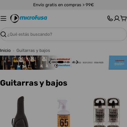
Saltar
Envío gratis en compras > 99€
al
contenido
C
Buscar
Inicio
Guitarras y bajos
C
Guitarras y bajos
o
l
e
c