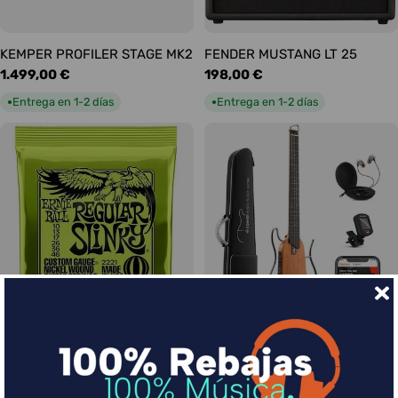
KEMPER PROFILER STAGE MK2
FENDER MUSTANG LT 25
Precio
1.499,00 €
Precio
198,00 €
habitual
habitual
Entrega en 1-2 días
Entrega en 1-2 días
●
●
Ernie Ball Juego Eléctrica
DONNER HUSH-I Silent Guitar
Slinky Regular 10-46
Caoba
Precio
9,00 €
Precio
339,00 €