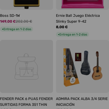
Boss SD-1W
Ernie Ball Juego Eléctrica
149,00 €
202,00 €
Slinky Super 9-42
Precio
Precio
Precio
8,00 €
de
habitual
Entrega en 1-2 días
●
habitual
oferta
Entrega en 1-2 días
●
FENDER PACK 6 PUAS FENDER
ADMIRA PACK ALBA 3/4 SERIE
SURTIDAS FORMA 351 THIN
INICIACIÓN