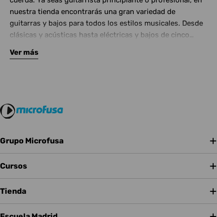
cuerda. Ya seas guitarrista principiante o profesional, en
nuestra tienda encontrarás una gran variedad de
guitarras y bajos para todos los estilos musicales. Desde
clásicas y acústicas hasta eléctricas y bajos de cinco
cuerdas, contamos con las mejores marcas del mercado.
Ver más
Complementa tu instrumento con amplificadores de
calidad y una amplia gama de efectos para crear tu propio
sonido.
Grupo Microfusa
Cursos
Tienda
Escuela Madrid