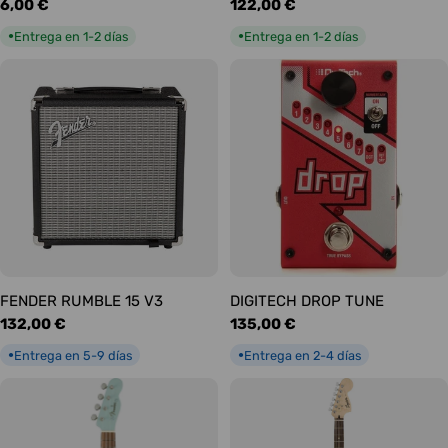
Precio
6,00 €
Precio
122,00 €
habitual
habitual
Entrega en 1-2 días
Entrega en 1-2 días
●
●
FENDER RUMBLE 15 V3
DIGITECH DROP TUNE
Precio
132,00 €
Precio
135,00 €
habitual
habitual
Entrega en 5-9 días
Entrega en 2-4 días
●
●