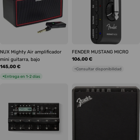
NUX Mighty Air amplificador
FENDER MUSTANG MICRO
Precio
106,00 €
mini guitarra, bajo
habitual
Precio
145,00 €
Consultar disponibilidad
○
habitual
Entrega en 1-2 días
●