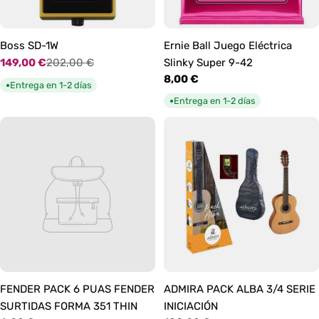
Boss SD-1W
Ernie Ball Juego Eléctrica
149,00 €
202,00 €
Slinky Super 9-42
Precio
Precio
Precio
8,00 €
de
habitual
Entrega en 1-2 días
●
habitual
oferta
Entrega en 1-2 días
●
FENDER PACK 6 PUAS FENDER
ADMIRA PACK ALBA 3/4 SERIE
SURTIDAS FORMA 351 THIN
INICIACIÓN