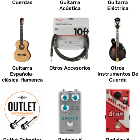
Cuerdas
Guitarra
Guitarra
Acústica
Eléctrica
Guitarra
Otros Accesorios
Otros
Española-
Instrumentos De
clásica-flamenca
Cuerda
Outlet Go!guitar
Pedales Y
Pedales Y