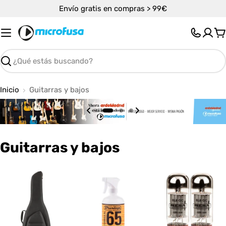
Saltar
Envío gratis en compras > 99€
al
contenido
C
Buscar
Inicio
Guitarras y bajos
C
Guitarras y bajos
o
l
e
c