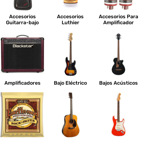
c
i
Accesorios
Accesorios
Accesorios Para
o
Guitarra-bajo
Luthier
Amplificador
n
e
s
:
Amplificadores
Bajo Eléctrico
Bajos Acústicos