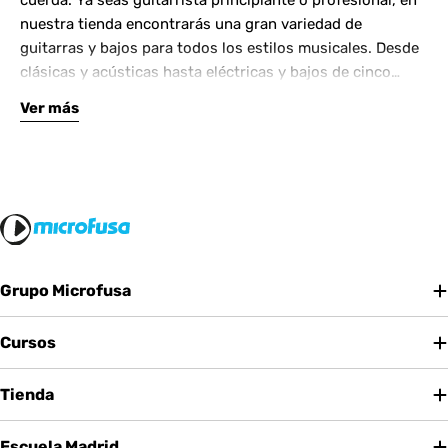
cuerda. Ya seas guitarrista principiante o profesional, en
nuestra tienda encontrarás una gran variedad de
guitarras y bajos para todos los estilos musicales. Desde
clásicas y acústicas hasta eléctricas y bajos de cinco
cuerdas, contamos con las mejores marcas del mercado.
Ver más
Complementa tu instrumento con amplificadores de
calidad y una amplia gama de efectos para crear tu propio
sonido.
Grupo Microfusa
Cursos
Tienda
Escuela Madrid