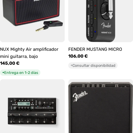
NUX Mighty Air amplificador
FENDER MUSTANG MICRO
Precio
106,00 €
mini guitarra, bajo
habitual
Precio
145,00 €
Consultar disponibilidad
○
habitual
Entrega en 1-2 días
●