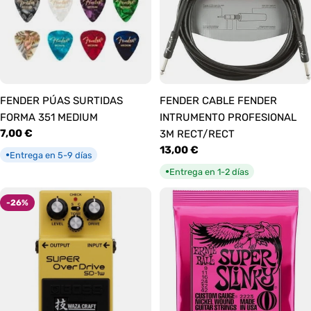
FENDER PÚAS SURTIDAS
FENDER CABLE FENDER
FORMA 351 MEDIUM
INTRUMENTO PROFESIONAL
Precio
7,00 €
3M RECT/RECT
habitual
Precio
13,00 €
Entrega en 5-9 días
●
habitual
Entrega en 1-2 días
●
-26%