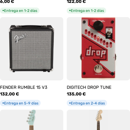
Precio
6,00 €
Precio
122,00 €
habitual
habitual
Entrega en 1-2 días
Entrega en 1-2 días
●
●
FENDER RUMBLE 15 V3
DIGITECH DROP TUNE
Precio
132,00 €
Precio
135,00 €
habitual
habitual
Entrega en 5-9 días
Entrega en 2-4 días
●
●