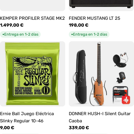
KEMPER PROFILER STAGE MK2
FENDER MUSTANG LT 25
Precio
1.499,00 €
Precio
198,00 €
habitual
habitual
Entrega en 1-2 días
Entrega en 1-2 días
●
●
Ernie Ball Juego Eléctrica
DONNER HUSH-I Silent Guitar
Slinky Regular 10-46
Caoba
Precio
9,00 €
Precio
339,00 €