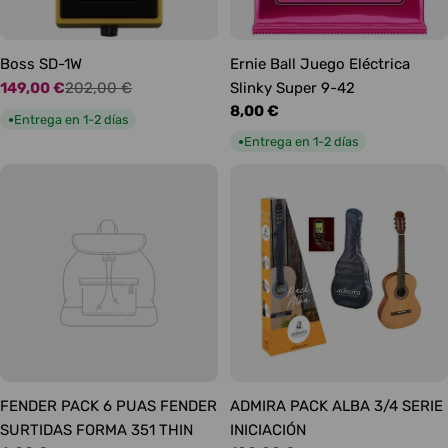
Boss SD-1W
Ernie Ball Juego Eléctrica
149,00 €
202,00 €
Slinky Super 9-42
Precio
Precio
Precio
8,00 €
de
habitual
Entrega en 1-2 días
●
habitual
oferta
Entrega en 1-2 días
●
FENDER PACK 6 PUAS FENDER
ADMIRA PACK ALBA 3/4 SERIE
SURTIDAS FORMA 351 THIN
INICIACIÓN