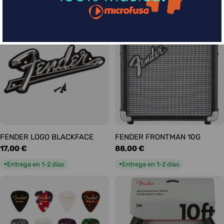
habitual
habitual
Entrega en 5-9 días
Entrega en 1-2 días
●
●
FENDER LOGO BLACKFACE
FENDER FRONTMAN 10G
Precio
17,00 €
Precio
88,00 €
habitual
habitual
Entrega en 1-2 días
Entrega en 1-2 días
●
●