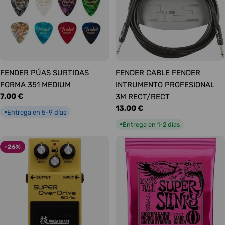
FENDER PÚAS SURTIDAS
FENDER CABLE FENDER
FORMA 351 MEDIUM
INTRUMENTO PROFESIONAL
Precio
7,00 €
3M RECT/RECT
habitual
Precio
13,00 €
Entrega en 5-9 días
●
habitual
Entrega en 1-2 días
●
-26%