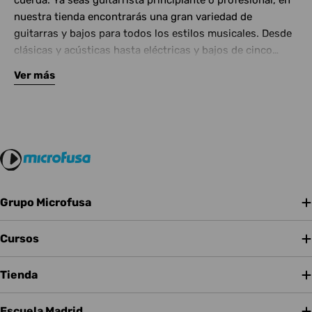
cuerda. Ya seas guitarrista principiante o profesional, en
nuestra tienda encontrarás una gran variedad de
guitarras y bajos para todos los estilos musicales. Desde
clásicas y acústicas hasta eléctricas y bajos de cinco
cuerdas, contamos con las mejores marcas del mercado.
Ver más
Complementa tu instrumento con amplificadores de
calidad y una amplia gama de efectos para crear tu propio
sonido.
Grupo Microfusa
Cursos
Tienda
Escuela Madrid