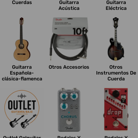
Cuerdas
Guitarra
Guitarra
Acústica
Eléctrica
Guitarra
Otros Accesorios
Otros
Española-
Instrumentos De
clásica-flamenca
Cuerda
Outlet Go!guitar
Pedales Y
Pedales Y