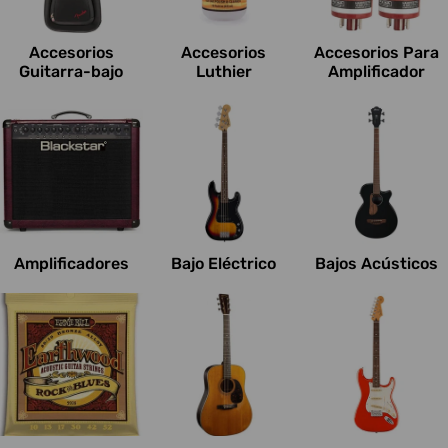
c
i
Accesorios
Accesorios
Accesorios Para
o
Guitarra-bajo
Luthier
Amplificador
n
e
s
:
Amplificadores
Bajo Eléctrico
Bajos Acústicos