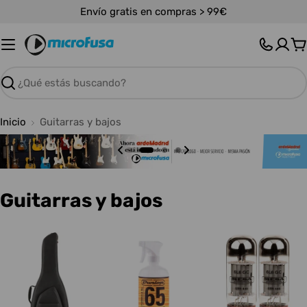
Saltar
Envío gratis en compras > 99€
al
contenido
C
Buscar
Inicio
Guitarras y bajos
C
Guitarras y bajos
o
l
e
c