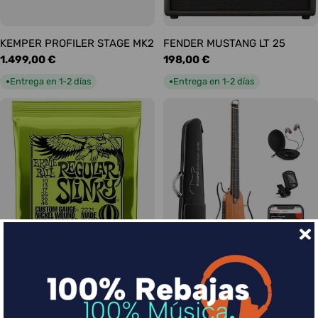
KEMPER PROFILER STAGE MK2
FENDER MUSTANG LT 25
Precio
1.499,00 €
Precio
198,00 €
habitual
habitual
Entrega en 1-2 días
Entrega en 1-2 días
●
●
Ernie Ball Juego Eléctrica
DONNER HUSH-I Silent Guitar
Slinky Regular 10-46
Caoba
Precio
9,00 €
Precio
339,00 €