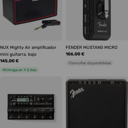
NUX Mighty Air amplificador
FENDER MUSTANG MICRO
Precio
106,00 €
mini guitarra, bajo
habitual
Precio
145,00 €
Consultar disponibilidad
○
habitual
Entrega en 1-2 días
●