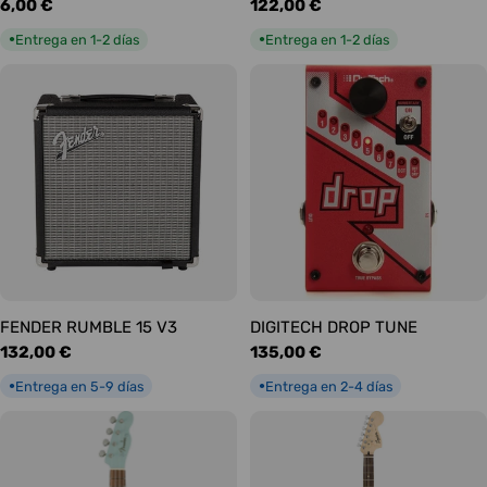
Precio
6,00 €
Precio
122,00 €
habitual
habitual
Entrega en 1-2 días
Entrega en 1-2 días
●
●
FENDER RUMBLE 15 V3
DIGITECH DROP TUNE
Precio
132,00 €
Precio
135,00 €
habitual
habitual
Entrega en 5-9 días
Entrega en 2-4 días
●
●