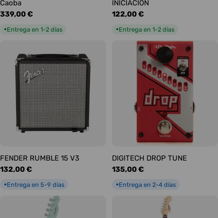
Caoba
INICIACIÓN
Precio
339,00 €
Precio
122,00 €
habitual
habitual
Entrega en 1-2 días
Entrega en 1-2 días
●
●
FENDER RUMBLE 15 V3
DIGITECH DROP TUNE
Precio
132,00 €
Precio
135,00 €
habitual
habitual
Entrega en 5-9 días
Entrega en 2-4 días
●
●