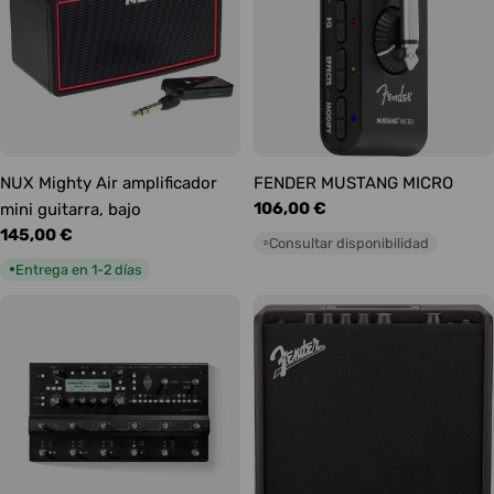
NUX Mighty Air amplificador
FENDER MUSTANG MICRO
Precio
106,00 €
mini guitarra, bajo
habitual
Precio
145,00 €
Consultar disponibilidad
○
habitual
Entrega en 1-2 días
●