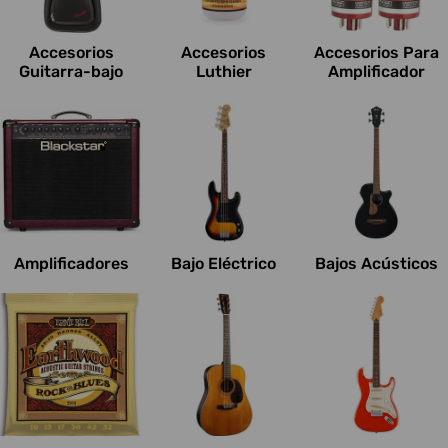
c
i
Accesorios
Accesorios
Accesorios Para
o
Guitarra-bajo
Luthier
Amplificador
n
e
s
:
Amplificadores
Bajo Eléctrico
Bajos Acústicos