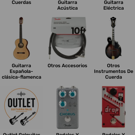
Cuerdas
Guitarra
Guitarra
Acústica
Eléctrica
Guitarra
Otros Accesorios
Otros
Española-
Instrumentos De
clásica-flamenca
Cuerda
Outlet Go!guitar
Pedales Y
Pedales Y