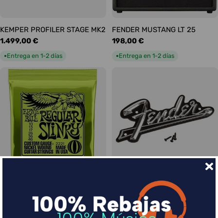
KEMPER PROFILER STAGE MK2
FENDER MUSTANG LT 25
Precio
1.499,00 €
Precio
198,00 €
habitual
habitual
Entrega en 1-2 días
Entrega en 1-2 días
●
●
Ernie Ball Juego Eléctrica
FENDER LOGO BLACKFACE
Precio
17,00 €
Slinky Regular 10-46
habitual
Precio
9,00 €
Entrega en 1-2 días
●