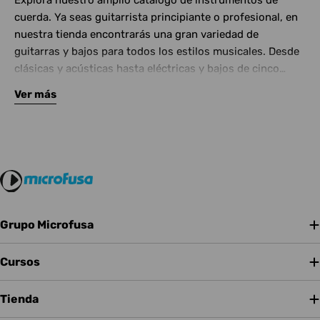
Explora nuestro amplio catálogo de instrumentos de
cuerda. Ya seas guitarrista principiante o profesional, en
nuestra tienda encontrarás una gran variedad de
guitarras y bajos para todos los estilos musicales. Desde
clásicas y acústicas hasta eléctricas y bajos de cinco
cuerdas, contamos con las mejores marcas del mercado.
Ver más
Complementa tu instrumento con amplificadores de
calidad y una amplia gama de efectos para crear tu propio
sonido.
Grupo Microfusa
Cursos
Tienda