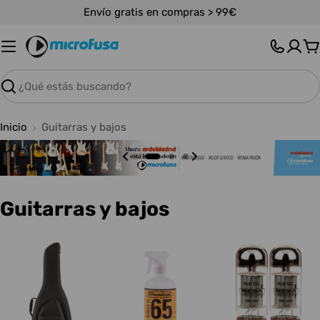
Saltar
Envío gratis en compras > 99€
al
contenido
C
Buscar
Inicio
Guitarras y bajos
C
Guitarras y bajos
o
l
e
c