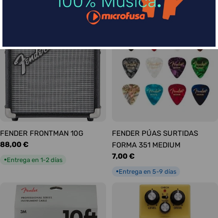
habitual
Entrega en 1-2 días
●
FENDER FRONTMAN 10G
FENDER PÚAS SURTIDAS
Precio
88,00 €
FORMA 351 MEDIUM
habitual
Precio
7,00 €
Entrega en 1-2 días
●
habitual
Entrega en 5-9 días
●