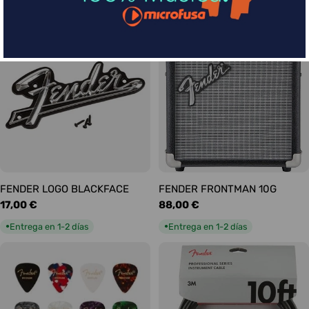
habitual
habitual
Entrega en 1-2 días
Entrega en 1-2 días
●
●
FENDER LOGO BLACKFACE
FENDER FRONTMAN 10G
Precio
17,00 €
Precio
88,00 €
habitual
habitual
Entrega en 1-2 días
Entrega en 1-2 días
●
●