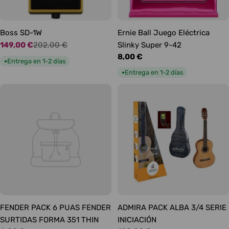
Boss SD-1W
Ernie Ball Juego Eléctrica
149,00 €
202,00 €
Slinky Super 9-42
Precio
Precio
Precio
8,00 €
de
habitual
Entrega en 1-2 días
●
habitual
oferta
Entrega en 1-2 días
●
FENDER PACK 6 PUAS FENDER
ADMIRA PACK ALBA 3/4 SERIE
SURTIDAS FORMA 351 THIN
INICIACIÓN