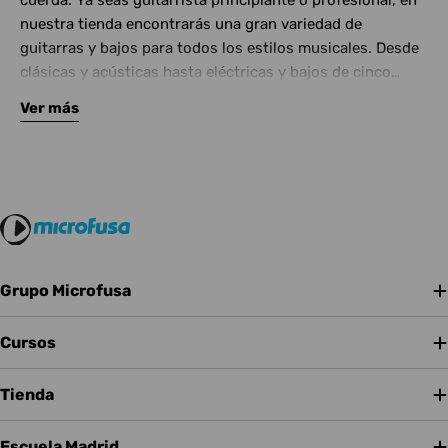
cuerda. Ya seas guitarrista principiante o profesional, en
nuestra tienda encontrarás una gran variedad de
guitarras y bajos para todos los estilos musicales. Desde
clásicas y acústicas hasta eléctricas y bajos de cinco
cuerdas, contamos con las mejores marcas del mercado.
Ver más
Complementa tu instrumento con amplificadores de
calidad y una amplia gama de efectos para crear tu propio
sonido.
Grupo Microfusa
Cursos
Tienda
Escuela Madrid