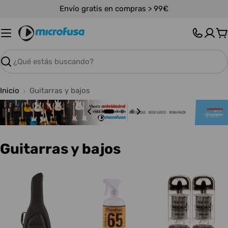
Saltar
Envío gratis en compras > 99€
al
contenido
C
Buscar
Inicio
Guitarras y bajos
C
Guitarras y bajos
o
l
e
c