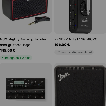
NUX Mighty Air amplificador
FENDER MUSTANG MICRO
Precio
106,00 €
mini guitarra, bajo
habitual
Precio
145,00 €
Consultar disponibilidad
○
habitual
Entrega en 1-2 días
●