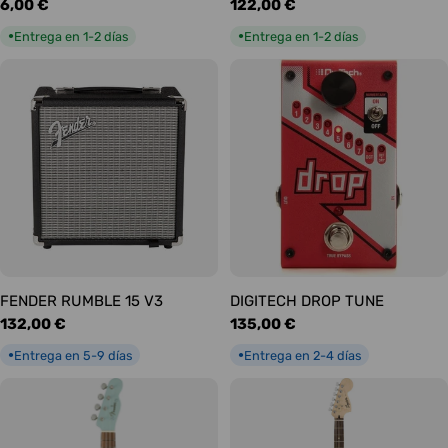
Precio
6,00 €
Precio
122,00 €
habitual
habitual
Entrega en 1-2 días
Entrega en 1-2 días
●
●
FENDER RUMBLE 15 V3
DIGITECH DROP TUNE
Precio
132,00 €
Precio
135,00 €
habitual
habitual
Entrega en 5-9 días
Entrega en 2-4 días
●
●