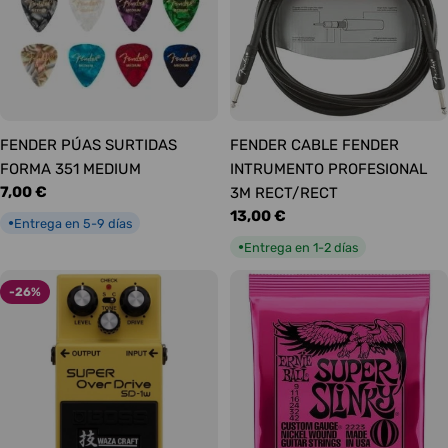
FENDER PÚAS SURTIDAS
FENDER CABLE FENDER
FORMA 351 MEDIUM
INTRUMENTO PROFESIONAL
Precio
7,00 €
3M RECT/RECT
habitual
Precio
13,00 €
Entrega en 5-9 días
●
habitual
Entrega en 1-2 días
●
-26%