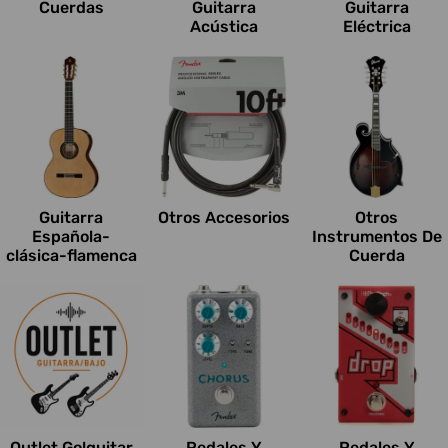
Cuerdas
Guitarra
Guitarra
Acústica
Eléctrica
Guitarra
Otros Accesorios
Otros
Española-
Instrumentos De
clásica-flamenca
Cuerda
Outlet Go!guitar
Pedales Y
Pedales Y