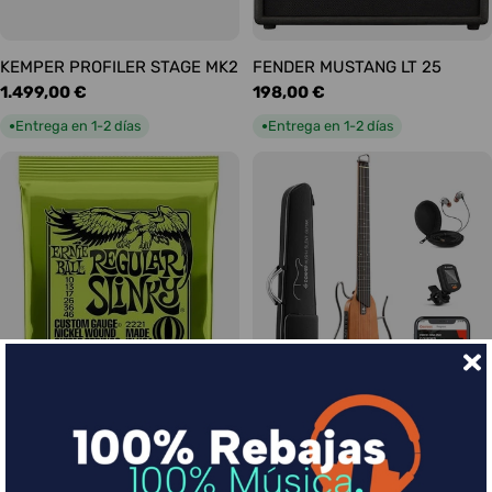
KEMPER PROFILER STAGE MK2
FENDER MUSTANG LT 25
Precio
1.499,00 €
Precio
198,00 €
habitual
habitual
Entrega en 1-2 días
Entrega en 1-2 días
●
●
Ernie Ball Juego Eléctrica
DONNER HUSH-I Silent Guitar
Slinky Regular 10-46
Caoba
Precio
9,00 €
Precio
339,00 €