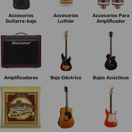
c
i
Accesorios
Accesorios
Accesorios Para
o
Guitarra-bajo
Luthier
Amplificador
n
e
s
:
Amplificadores
Bajo Eléctrico
Bajos Acústicos