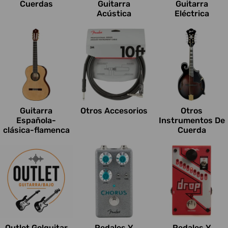
Cuerdas
Guitarra
Guitarra
Acústica
Eléctrica
Guitarra
Otros Accesorios
Otros
Española-
Instrumentos De
clásica-flamenca
Cuerda
Outlet Go!guitar
Pedales Y
Pedales Y