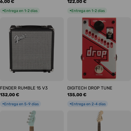
Precio
6,00 €
Precio
122,00 €
habitual
habitual
Entrega en 1-2 días
Entrega en 1-2 días
●
●
FENDER RUMBLE 15 V3
DIGITECH DROP TUNE
Precio
132,00 €
Precio
135,00 €
habitual
habitual
Entrega en 5-9 días
Entrega en 2-4 días
●
●