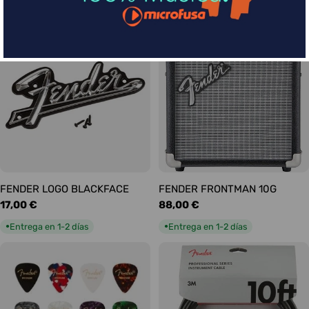
habitual
habitual
Entrega en 5-9 días
Entrega en 1-2 días
●
●
FENDER LOGO BLACKFACE
FENDER FRONTMAN 10G
Precio
17,00 €
Precio
88,00 €
habitual
habitual
Entrega en 1-2 días
Entrega en 1-2 días
●
●