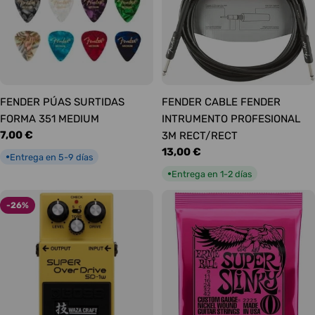
FENDER PÚAS SURTIDAS
FENDER CABLE FENDER
FORMA 351 MEDIUM
INTRUMENTO PROFESIONAL
Precio
7,00 €
3M RECT/RECT
habitual
Precio
13,00 €
Entrega en 5-9 días
●
habitual
Entrega en 1-2 días
●
-26%