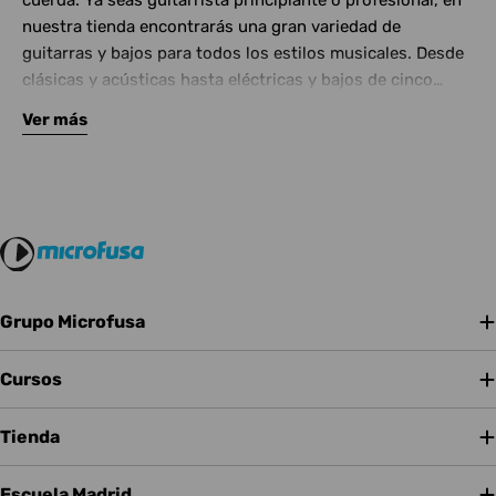
cuerda. Ya seas guitarrista principiante o profesional, en
nuestra tienda encontrarás una gran variedad de
guitarras y bajos para todos los estilos musicales. Desde
clásicas y acústicas hasta eléctricas y bajos de cinco
cuerdas, contamos con las mejores marcas del mercado.
Ver más
Complementa tu instrumento con amplificadores de
calidad y una amplia gama de efectos para crear tu propio
sonido.
Grupo Microfusa
Cursos
Tienda
Escuela Madrid