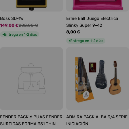
Boss SD-1W
Ernie Ball Juego Eléctrica
149,00 €
202,00 €
Slinky Super 9-42
Precio
Precio
Precio
8,00 €
de
habitual
Entrega en 1-2 días
●
habitual
oferta
Entrega en 1-2 días
●
FENDER PACK 6 PUAS FENDER
ADMIRA PACK ALBA 3/4 SERIE
SURTIDAS FORMA 351 THIN
INICIACIÓN