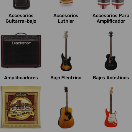
c
i
Accesorios
Accesorios
Accesorios Para
o
Guitarra-bajo
Luthier
Amplificador
n
e
s
:
Amplificadores
Bajo Eléctrico
Bajos Acústicos