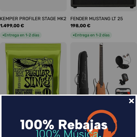
KEMPER PROFILER STAGE MK2
FENDER MUSTANG LT 25
Precio
1.499,00 €
Precio
198,00 €
habitual
habitual
Entrega en 1-2 días
Entrega en 1-2 días
●
●
Ernie Ball Juego Eléctrica
DONNER HUSH-I Silent Guitar
Slinky Regular 10-46
Caoba
Precio
9,00 €
Precio
339,00 €