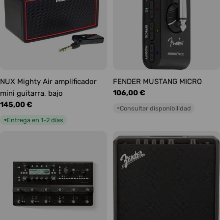
NUX Mighty Air amplificador
FENDER MUSTANG MICRO
Precio
106,00 €
mini guitarra, bajo
habitual
Precio
145,00 €
Consultar disponibilidad
○
habitual
Entrega en 1-2 días
●