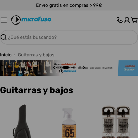
Saltar
Envío gratis en compras > 99€
al
contenido
C
Buscar
Inicio
Guitarras y bajos
C
Guitarras y bajos
o
l
e
c