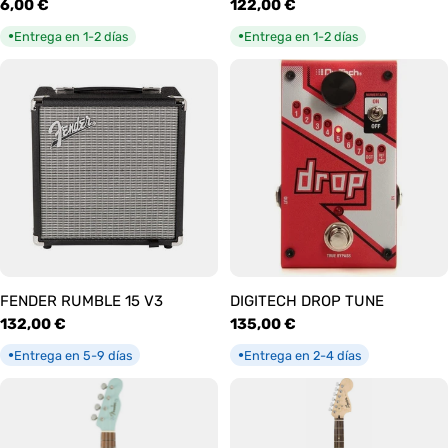
Precio
6,00 €
Precio
122,00 €
habitual
habitual
Entrega en 1-2 días
Entrega en 1-2 días
●
●
FENDER RUMBLE 15 V3
DIGITECH DROP TUNE
Precio
132,00 €
Precio
135,00 €
habitual
habitual
Entrega en 5-9 días
Entrega en 2-4 días
●
●