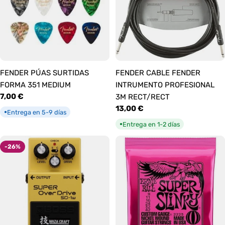
FENDER PÚAS SURTIDAS
FENDER CABLE FENDER
FORMA 351 MEDIUM
INTRUMENTO PROFESIONAL
Precio
7,00 €
3M RECT/RECT
habitual
Precio
13,00 €
Entrega en 5-9 días
●
habitual
Entrega en 1-2 días
●
-26%