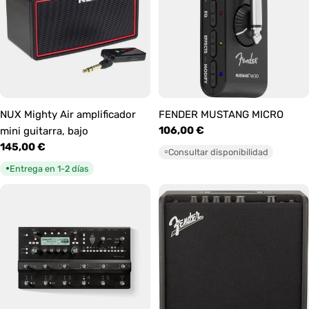
NUX Mighty Air amplificador
FENDER MUSTANG MICRO
Precio
106,00 €
mini guitarra, bajo
habitual
Precio
145,00 €
Consultar disponibilidad
○
habitual
Entrega en 1-2 días
●