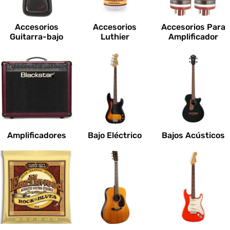
c
i
Accesorios
Accesorios
Accesorios Para
o
Guitarra-bajo
Luthier
Amplificador
n
e
s
:
Amplificadores
Bajo Eléctrico
Bajos Acústicos