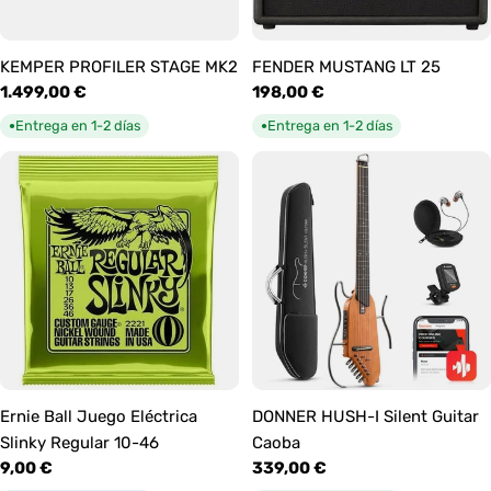
KEMPER PROFILER STAGE MK2
FENDER MUSTANG LT 25
Precio
1.499,00 €
Precio
198,00 €
habitual
habitual
Entrega en 1-2 días
Entrega en 1-2 días
●
●
Ernie Ball Juego Eléctrica
DONNER HUSH-I Silent Guitar
Slinky Regular 10-46
Caoba
Precio
9,00 €
Precio
339,00 €