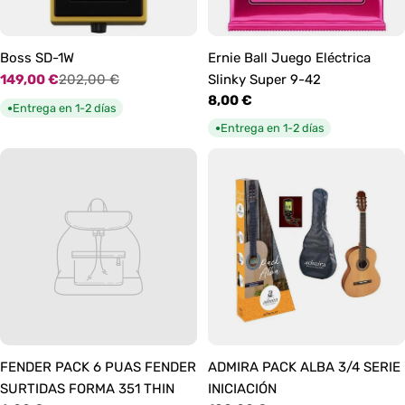
Boss SD-1W
Ernie Ball Juego Eléctrica
149,00 €
202,00 €
Slinky Super 9-42
Precio
Precio
Precio
8,00 €
de
habitual
Entrega en 1-2 días
●
habitual
oferta
Entrega en 1-2 días
●
FENDER PACK 6 PUAS FENDER
ADMIRA PACK ALBA 3/4 SERIE
SURTIDAS FORMA 351 THIN
INICIACIÓN