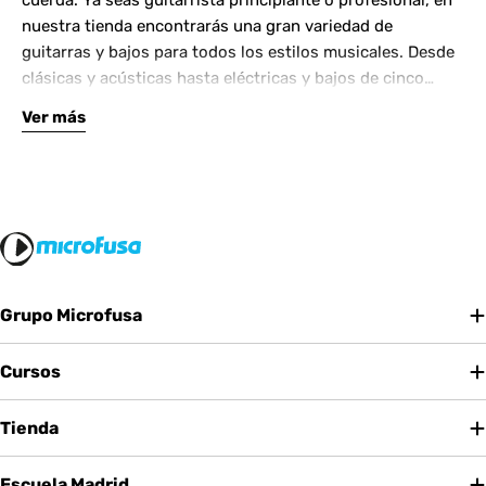
cuerda. Ya seas guitarrista principiante o profesional, en
nuestra tienda encontrarás una gran variedad de
guitarras y bajos para todos los estilos musicales. Desde
clásicas y acústicas hasta eléctricas y bajos de cinco
cuerdas, contamos con las mejores marcas del mercado.
Ver más
Complementa tu instrumento con amplificadores de
calidad y una amplia gama de efectos para crear tu propio
sonido.
Grupo Microfusa
Cursos
Tienda
Escuela Madrid