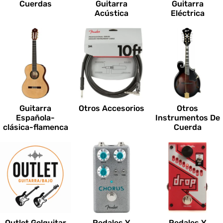
Cuerdas
Guitarra
Guitarra
Acústica
Eléctrica
Guitarra
Otros Accesorios
Otros
Española-
Instrumentos De
clásica-flamenca
Cuerda
Outlet Go!guitar
Pedales Y
Pedales Y