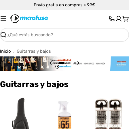
Saltar
Envío gratis en compras > 99€
al
contenido
C
Buscar
Inicio
Guitarras y bajos
C
Guitarras y bajos
o
l
e
c