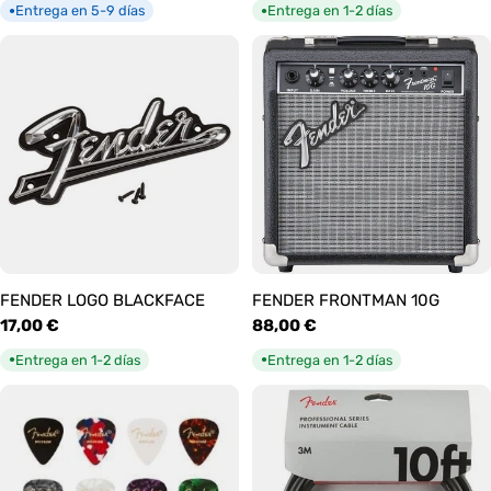
habitual
habitual
Entrega en 5-9 días
Entrega en 1-2 días
●
●
FENDER LOGO BLACKFACE
FENDER FRONTMAN 10G
Precio
17,00 €
Precio
88,00 €
habitual
habitual
Entrega en 1-2 días
Entrega en 1-2 días
●
●