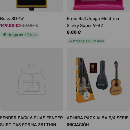
Boss SD-1W
Ernie Ball Juego Eléctrica
149,00 €
202,00 €
Slinky Super 9-42
Precio
Precio
Precio
8,00 €
de
habitual
Entrega en 1-2 días
●
habitual
oferta
Entrega en 1-2 días
●
FENDER PACK 6 PUAS FENDER
ADMIRA PACK ALBA 3/4 SERIE
SURTIDAS FORMA 351 THIN
INICIACIÓN