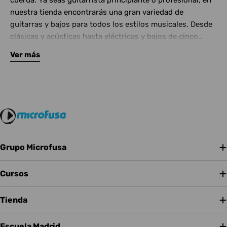
cuerda. Ya seas guitarrista principiante o profesional, en
nuestra tienda encontrarás una gran variedad de
guitarras y bajos para todos los estilos musicales. Desde
clásicas y acústicas hasta eléctricas y bajos de cinco
cuerdas, contamos con las mejores marcas del mercado.
Ver más
Complementa tu instrumento con amplificadores de
calidad y una amplia gama de efectos para crear tu propio
sonido.
Grupo Microfusa
Cursos
Tienda
Escuela Madrid