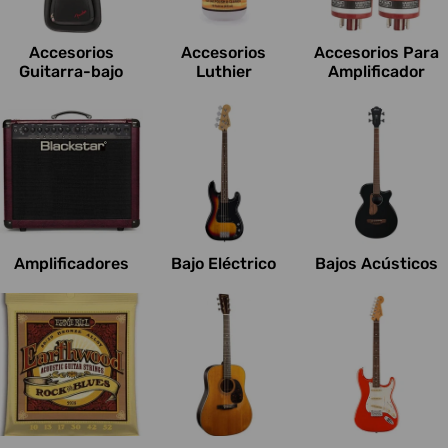
c
i
Accesorios
Accesorios
Accesorios Para
o
Guitarra-bajo
Luthier
Amplificador
n
e
s
:
Amplificadores
Bajo Eléctrico
Bajos Acústicos