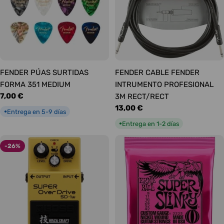
FENDER PÚAS SURTIDAS
FENDER CABLE FENDER
FORMA 351 MEDIUM
INTRUMENTO PROFESIONAL
Precio
7,00 €
3M RECT/RECT
habitual
Precio
13,00 €
Entrega en 5-9 días
●
habitual
Entrega en 1-2 días
●
-26%