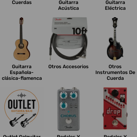
Cuerdas
Guitarra
Guitarra
Acústica
Eléctrica
Guitarra
Otros Accesorios
Otros
Española-
Instrumentos De
clásica-flamenca
Cuerda
Outlet Go!guitar
Pedales Y
Pedales Y