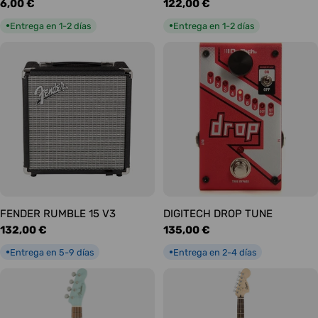
Precio
6,00 €
Precio
122,00 €
habitual
habitual
Entrega en 1-2 días
Entrega en 1-2 días
●
●
FENDER RUMBLE 15 V3
DIGITECH DROP TUNE
Precio
132,00 €
Precio
135,00 €
habitual
habitual
Entrega en 5-9 días
Entrega en 2-4 días
●
●