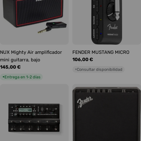
NUX Mighty Air amplificador
FENDER MUSTANG MICRO
Precio
106,00 €
mini guitarra, bajo
habitual
Precio
145,00 €
Consultar disponibilidad
○
habitual
Entrega en 1-2 días
●