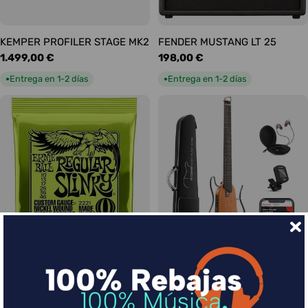
KEMPER PROFILER STAGE MK2
FENDER MUSTANG LT 25
Precio
1.499,00 €
Precio
198,00 €
habitual
habitual
Entrega en 1-2 días
Entrega en 1-2 días
●
●
Ernie Ball Juego Eléctrica
DONNER HUSH-I Silent Guitar
Slinky Regular 10-46
Caoba
Precio
9,00 €
Precio
339,00 €