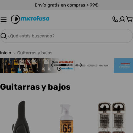
Saltar
Envío gratis en compras > 99€
al
contenido
C
Buscar
Inicio
Guitarras y bajos
C
Guitarras y bajos
o
l
e
c