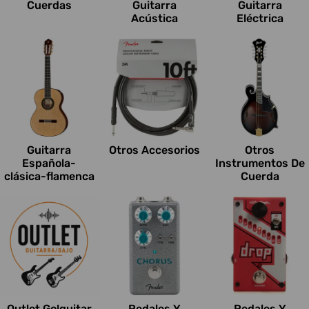
Cuerdas
Guitarra
Guitarra
Acústica
Eléctrica
Guitarra
Otros Accesorios
Otros
Española-
Instrumentos De
clásica-flamenca
Cuerda
Outlet Go!guitar
Pedales Y
Pedales Y