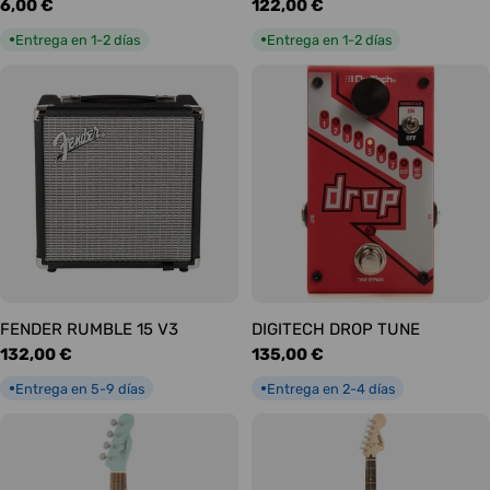
Precio
6,00 €
Precio
122,00 €
habitual
habitual
Entrega en 1-2 días
Entrega en 1-2 días
●
●
FENDER RUMBLE 15 V3
DIGITECH DROP TUNE
Precio
132,00 €
Precio
135,00 €
habitual
habitual
Entrega en 5-9 días
Entrega en 2-4 días
●
●