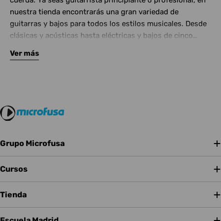
cuerda. Ya seas guitarrista principiante o profesional, en
nuestra tienda encontrarás una gran variedad de
guitarras y bajos para todos los estilos musicales. Desde
clásicas y acústicas hasta eléctricas y bajos de cinco
cuerdas, contamos con las mejores marcas del mercado.
Ver más
Complementa tu instrumento con amplificadores de
calidad y una amplia gama de efectos para crear tu propio
sonido.
Grupo Microfusa
Cursos
Tienda
Escuela Madrid