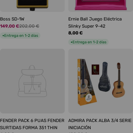
Boss SD-1W
Ernie Ball Juego Eléctrica
149,00 €
202,00 €
Slinky Super 9-42
Precio
Precio
Precio
8,00 €
de
habitual
Entrega en 1-2 días
●
habitual
oferta
Entrega en 1-2 días
●
FENDER PACK 6 PUAS FENDER
ADMIRA PACK ALBA 3/4 SERIE
SURTIDAS FORMA 351 THIN
INICIACIÓN