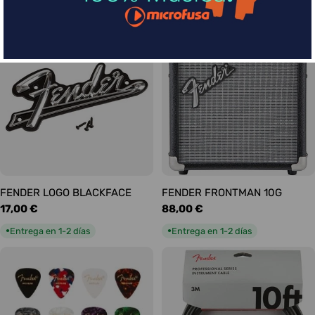
habitual
habitual
Entrega en 1-2 días
Entrega en 1-2 días
●
●
FENDER LOGO BLACKFACE
FENDER FRONTMAN 10G
Precio
17,00 €
Precio
88,00 €
habitual
habitual
Entrega en 1-2 días
Entrega en 1-2 días
●
●