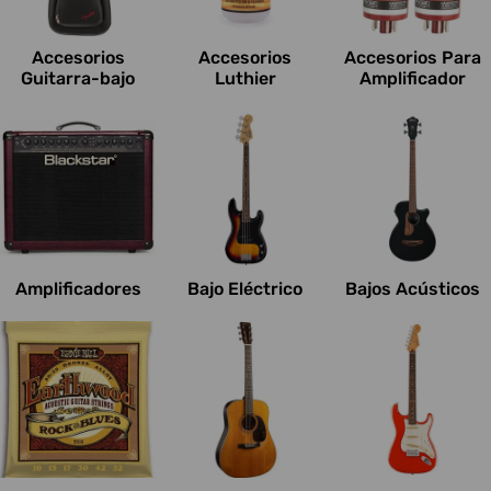
c
i
Accesorios
Accesorios
Accesorios Para
o
Guitarra-bajo
Luthier
Amplificador
n
e
s
:
Amplificadores
Bajo Eléctrico
Bajos Acústicos