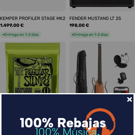
KEMPER PROFILER STAGE MK2
FENDER MUSTANG LT 25
Precio
1.499,00 €
Precio
198,00 €
habitual
habitual
Entrega en 1-2 días
Entrega en 1-2 días
●
●
Ernie Ball Juego Eléctrica
DONNER HUSH-I Silent Guitar
Slinky Regular 10-46
Caoba
Precio
9,00 €
Precio
339,00 €