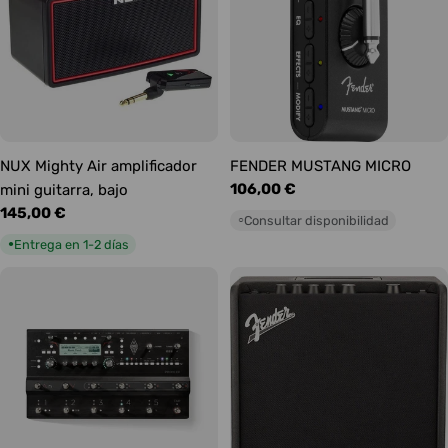
NUX Mighty Air amplificador
FENDER MUSTANG MICRO
Precio
106,00 €
mini guitarra, bajo
habitual
Precio
145,00 €
Consultar disponibilidad
○
habitual
Entrega en 1-2 días
●