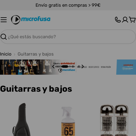
Saltar
Envío gratis en compras > 99€
al
contenido
C
Buscar
Inicio
Guitarras y bajos
C
Guitarras y bajos
o
l
e
c