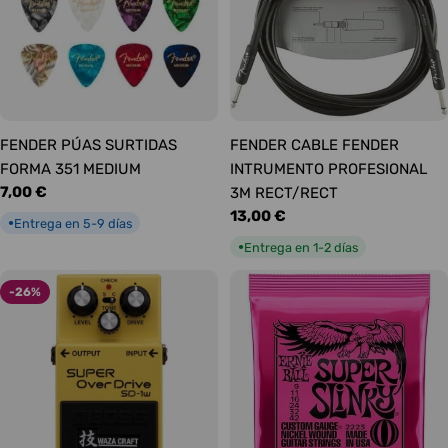
FENDER PÚAS SURTIDAS
FENDER CABLE FENDER
FORMA 351 MEDIUM
INTRUMENTO PROFESIONAL
Precio
7,00 €
3M RECT/RECT
habitual
Precio
13,00 €
Entrega en 5-9 días
●
habitual
Entrega en 1-2 días
●
-26%