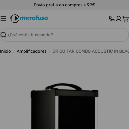
Saltar
Envío gratis en compras > 99€
al
contenido
C
Buscar
Inicio
Amplificadores
GR GUITAR COMBO ACOUSTIC IN BLAC
Abrir medios 0 en modal