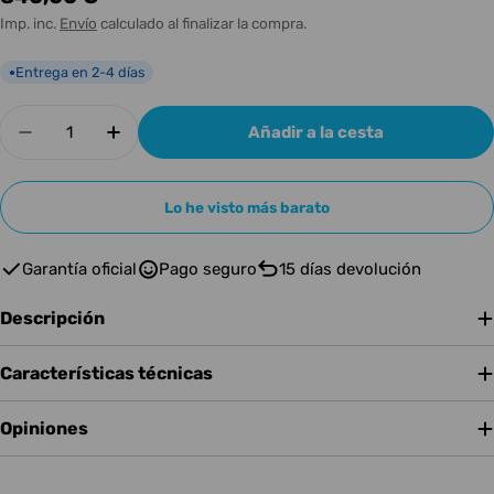
habitual
Imp. inc.
Envío
calculado al finalizar la compra.
Entrega en 2-4 días
●
Cantidad
Añadir a la cesta
Disminuir cantidad para GR GUITAR COMBO AC
Aumentar cantidad para GR GUITAR C
Lo he visto más barato
Garantía oficial
Pago seguro
15 días devolución
Descripción
Características técnicas
Opiniones