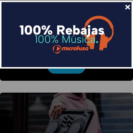
Financia tus compras con Sequra
Divide en 3 sin coste o hasta en 18 meses por una
pequeña cuota al mes con Sequra
Más info