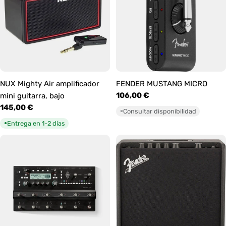
NUX Mighty Air amplificador
FENDER MUSTANG MICRO
Precio
106,00 €
mini guitarra, bajo
habitual
Precio
145,00 €
Consultar disponibilidad
○
habitual
Entrega en 1-2 días
●