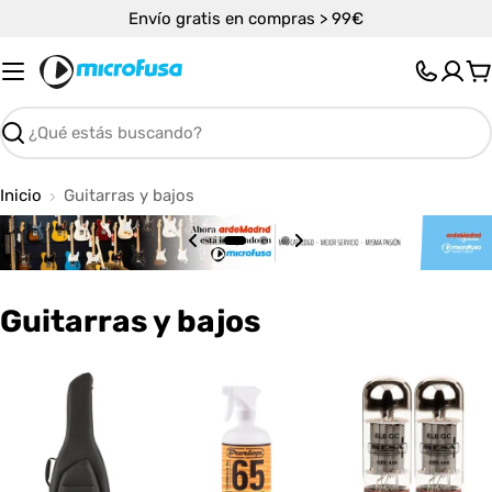
Saltar
Envío gratis en compras > 99€
al
contenido
C
Buscar
Inicio
Guitarras y bajos
C
Guitarras y bajos
o
l
e
c