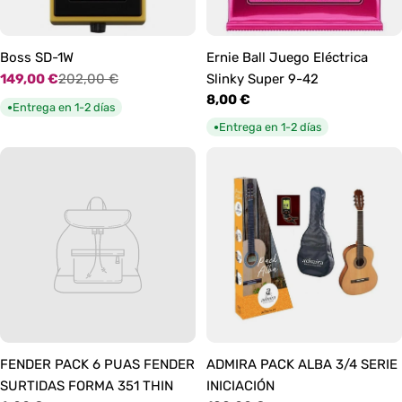
Boss SD-1W
Ernie Ball Juego Eléctrica
149,00 €
202,00 €
Slinky Super 9-42
Precio
Precio
Precio
8,00 €
de
habitual
Entrega en 1-2 días
●
habitual
oferta
Entrega en 1-2 días
●
FENDER PACK 6 PUAS FENDER
ADMIRA PACK ALBA 3/4 SERIE
SURTIDAS FORMA 351 THIN
INICIACIÓN