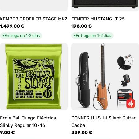
KEMPER PROFILER STAGE MK2
FENDER MUSTANG LT 25
Precio
1.499,00 €
Precio
198,00 €
habitual
habitual
Entrega en 1-2 días
Entrega en 1-2 días
●
●
Ernie Ball Juego Eléctrica
DONNER HUSH-I Silent Guitar
Slinky Regular 10-46
Caoba
Precio
9,00 €
Precio
339,00 €