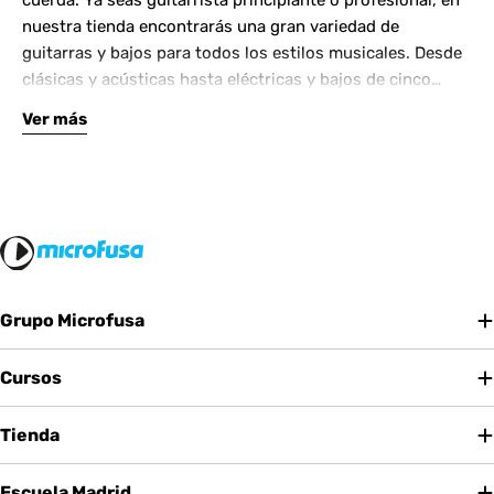
cuerda. Ya seas guitarrista principiante o profesional, en
nuestra tienda encontrarás una gran variedad de
guitarras y bajos para todos los estilos musicales. Desde
clásicas y acústicas hasta eléctricas y bajos de cinco
cuerdas, contamos con las mejores marcas del mercado.
Ver más
Complementa tu instrumento con amplificadores de
calidad y una amplia gama de efectos para crear tu propio
sonido.
Grupo Microfusa
Cursos
Tienda
Escuela Madrid