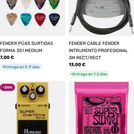
FENDER PÚAS SURTIDAS
FENDER CABLE FENDER
FORMA 351 MEDIUM
INTRUMENTO PROFESIONAL
Precio
7,00 €
3M RECT/RECT
habitual
Precio
13,00 €
Entrega en 5-9 días
●
habitual
Entrega en 1-2 días
●
-26%