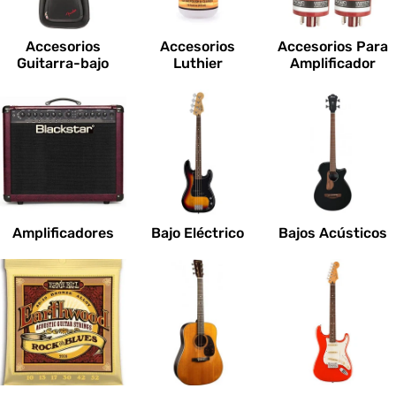
c
i
Accesorios
Accesorios
Accesorios Para
o
Guitarra-bajo
Luthier
Amplificador
n
e
s
:
Amplificadores
Bajo Eléctrico
Bajos Acústicos