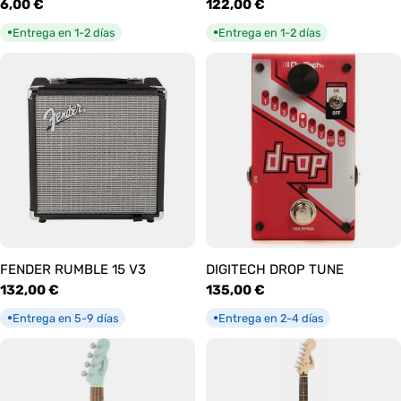
Precio
6,00 €
Precio
122,00 €
habitual
habitual
Entrega en 1-2 días
Entrega en 1-2 días
●
●
FENDER RUMBLE 15 V3
DIGITECH DROP TUNE
Precio
132,00 €
Precio
135,00 €
habitual
habitual
Entrega en 5-9 días
Entrega en 2-4 días
●
●