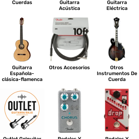
Cuerdas
Guitarra
Guitarra
Acústica
Eléctrica
Guitarra
Otros Accesorios
Otros
Española-
Instrumentos De
clásica-flamenca
Cuerda
Outlet Go!guitar
Pedales Y
Pedales Y