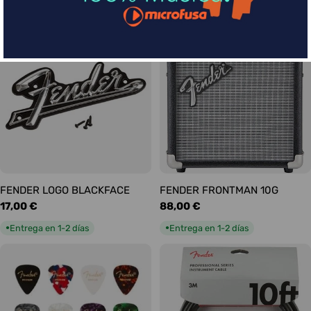
habitual
habitual
Entrega en 5-9 días
Entrega en 1-2 días
●
●
FENDER LOGO BLACKFACE
FENDER FRONTMAN 10G
Precio
17,00 €
Precio
88,00 €
habitual
habitual
Entrega en 1-2 días
Entrega en 1-2 días
●
●