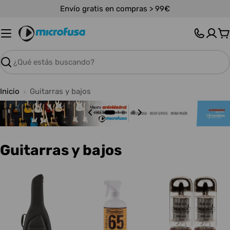
Saltar
Envío gratis en compras > 99€
al
contenido
C
Buscar
Inicio
Guitarras y bajos
C
Guitarras y bajos
o
l
e
c