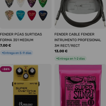
FENDER PÚAS SURTIDAS
FENDER CABLE FENDER
FORMA 351 MEDIUM
INTRUMENTO PROFESIONAL
Precio
7,00 €
3M RECT/RECT
habitual
Precio
13,00 €
Entrega en 5-9 días
●
habitual
Entrega en 1-2 días
●
-26%