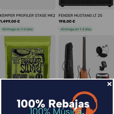
KEMPER PROFILER STAGE MK2
FENDER MUSTANG LT 25
Precio
1.499,00 €
Precio
198,00 €
habitual
habitual
Entrega en 1-2 días
Entrega en 1-2 días
●
●
Ernie Ball Juego Eléctrica
DONNER HUSH-I Silent Guitar
Slinky Regular 10-46
Caoba
Precio
9,00 €
Precio
339,00 €