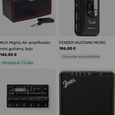
NUX Mighty Air amplificador
FENDER MUSTANG MICRO
Precio
106,00 €
mini guitarra, bajo
habitual
Precio
145,00 €
Consultar disponibilidad
○
habitual
Entrega en 1-2 días
●