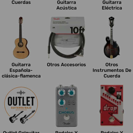
Cuerdas
Guitarra
Guitarra
Acústica
Eléctrica
Guitarra
Otros Accesorios
Otros
Española-
Instrumentos De
clásica-flamenca
Cuerda
Outlet Go!guitar
Pedales Y
Pedales Y