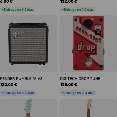
Precio
6,00 €
Precio
122,00 €
habitual
habitual
Entrega en 1-2 días
Entrega en 1-2 días
●
●
FENDER RUMBLE 15 V3
DIGITECH DROP TUNE
Precio
132,00 €
Precio
135,00 €
habitual
habitual
Entrega en 5-9 días
Entrega en 2-4 días
●
●