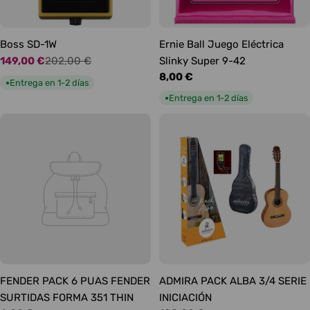
Boss SD-1W
Ernie Ball Juego Eléctrica
149,00 €
202,00 €
Slinky Super 9-42
Precio
Precio
Precio
8,00 €
de
habitual
Entrega en 1-2 días
●
habitual
oferta
Entrega en 1-2 días
●
FENDER PACK 6 PUAS FENDER
ADMIRA PACK ALBA 3/4 SERIE
SURTIDAS FORMA 351 THIN
INICIACIÓN