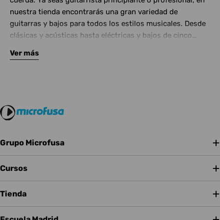
cuerda. Ya seas guitarrista principiante o profesional, en
nuestra tienda encontrarás una gran variedad de
guitarras y bajos para todos los estilos musicales. Desde
clásicas y acústicas hasta eléctricas y bajos de cinco
cuerdas, contamos con las mejores marcas del mercado.
Ver más
Complementa tu instrumento con amplificadores de
calidad y una amplia gama de efectos para crear tu propio
sonido.
Grupo Microfusa
Cursos
Tienda
Escuela Madrid