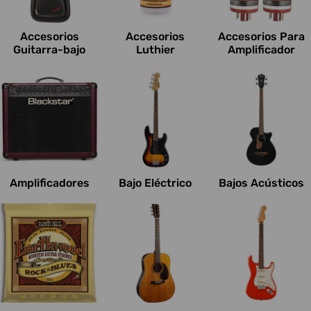
c
i
Accesorios
Accesorios
Accesorios Para
o
Guitarra-bajo
Luthier
Amplificador
n
e
s
:
Amplificadores
Bajo Eléctrico
Bajos Acústicos