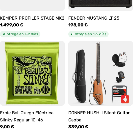
KEMPER PROFILER STAGE MK2
FENDER MUSTANG LT 25
Precio
1.499,00 €
Precio
198,00 €
habitual
habitual
Entrega en 1-2 días
Entrega en 1-2 días
●
●
Ernie Ball Juego Eléctrica
DONNER HUSH-I Silent Guitar
Slinky Regular 10-46
Caoba
Precio
9,00 €
Precio
339,00 €