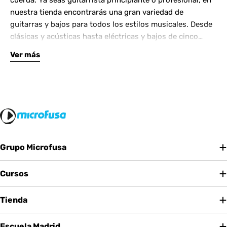
cuerda. Ya seas guitarrista principiante o profesional, en
nuestra tienda encontrarás una gran variedad de
guitarras y bajos para todos los estilos musicales. Desde
clásicas y acústicas hasta eléctricas y bajos de cinco
cuerdas, contamos con las mejores marcas del mercado.
Ver más
Complementa tu instrumento con amplificadores de
calidad y una amplia gama de efectos para crear tu propio
sonido.
Grupo Microfusa
Cursos
Tienda
Escuela Madrid