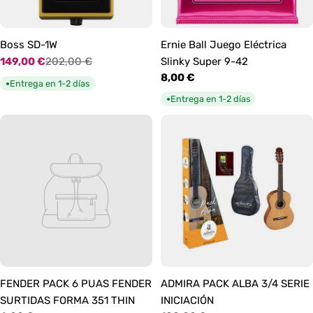
Boss SD-1W
Ernie Ball Juego Eléctrica
149,00 €
202,00 €
Slinky Super 9-42
Precio
Precio
Precio
8,00 €
de
habitual
Entrega en 1-2 días
●
habitual
oferta
Entrega en 1-2 días
●
FENDER PACK 6 PUAS FENDER
ADMIRA PACK ALBA 3/4 SERIE
SURTIDAS FORMA 351 THIN
INICIACIÓN