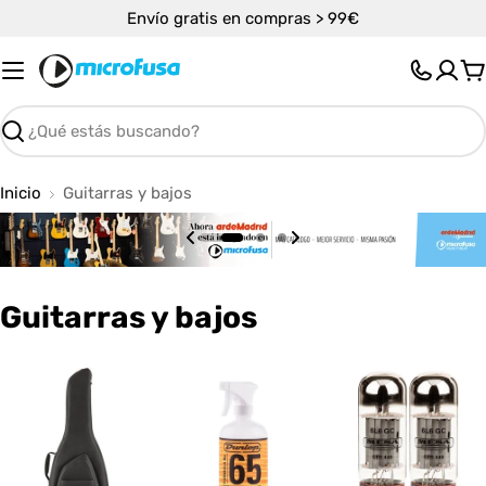
Saltar
Envío gratis en compras > 99€
al
contenido
C
Buscar
Inicio
Guitarras y bajos
C
Guitarras y bajos
o
l
e
c