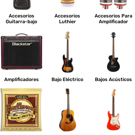
c
i
Accesorios
Accesorios
Accesorios Para
o
Guitarra-bajo
Luthier
Amplificador
n
e
s
:
Amplificadores
Bajo Eléctrico
Bajos Acústicos