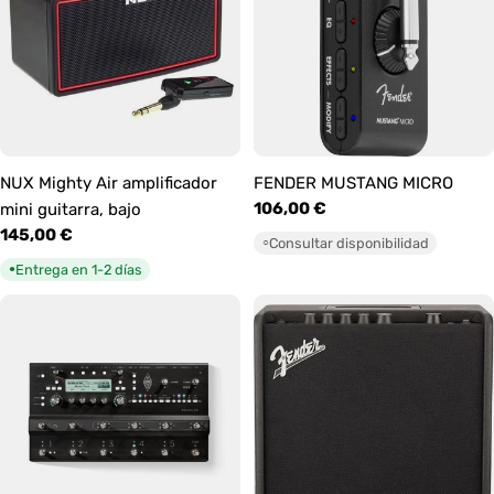
NUX Mighty Air amplificador
FENDER MUSTANG MICRO
Precio
106,00 €
mini guitarra, bajo
habitual
Precio
145,00 €
Consultar disponibilidad
○
habitual
Entrega en 1-2 días
●