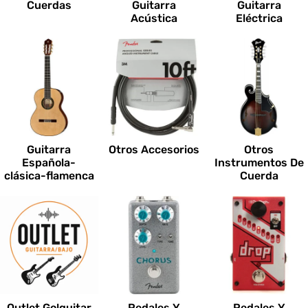
Cuerdas
Guitarra
Guitarra
Acústica
Eléctrica
Guitarra
Otros Accesorios
Otros
Española-
Instrumentos De
clásica-flamenca
Cuerda
Outlet Go!guitar
Pedales Y
Pedales Y