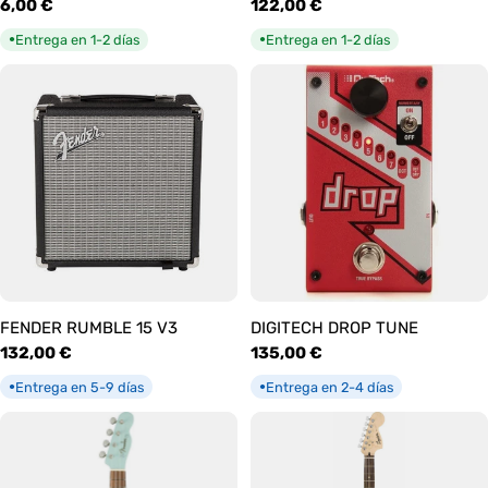
Precio
6,00 €
Precio
122,00 €
habitual
habitual
Entrega en 1-2 días
Entrega en 1-2 días
●
●
FENDER RUMBLE 15 V3
DIGITECH DROP TUNE
Precio
132,00 €
Precio
135,00 €
habitual
habitual
Entrega en 5-9 días
Entrega en 2-4 días
●
●