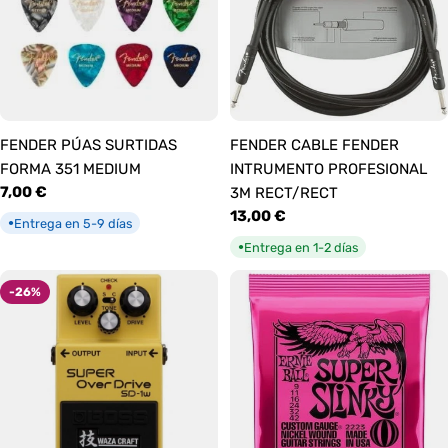
FENDER PÚAS SURTIDAS
FENDER CABLE FENDER
FORMA 351 MEDIUM
INTRUMENTO PROFESIONAL
Precio
7,00 €
3M RECT/RECT
habitual
Precio
13,00 €
Entrega en 5-9 días
●
habitual
Entrega en 1-2 días
●
-26%