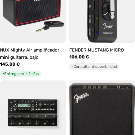
NUX Mighty Air amplificador
FENDER MUSTANG MICRO
Precio
106,00 €
mini guitarra, bajo
habitual
Precio
145,00 €
Consultar disponibilidad
○
habitual
Entrega en 1-2 días
●