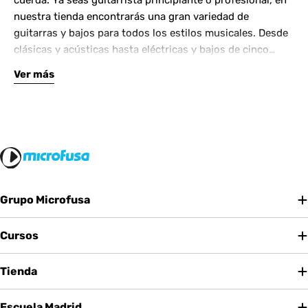
cuerda. Ya seas guitarrista principiante o profesional, en
nuestra tienda encontrarás una gran variedad de
guitarras y bajos para todos los estilos musicales. Desde
clásicas y acústicas hasta eléctricas y bajos de cinco
cuerdas, contamos con las mejores marcas del mercado.
Ver más
Complementa tu instrumento con amplificadores de
calidad y una amplia gama de efectos para crear tu propio
sonido.
Grupo Microfusa
Cursos
Tienda
Escuela Madrid