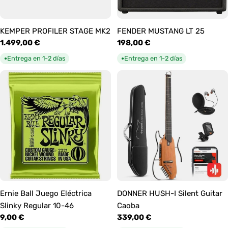
KEMPER PROFILER STAGE MK2
FENDER MUSTANG LT 25
Precio
1.499,00 €
Precio
198,00 €
habitual
habitual
Entrega en 1-2 días
Entrega en 1-2 días
●
●
Ernie Ball Juego Eléctrica
DONNER HUSH-I Silent Guitar
Slinky Regular 10-46
Caoba
Precio
9,00 €
Precio
339,00 €