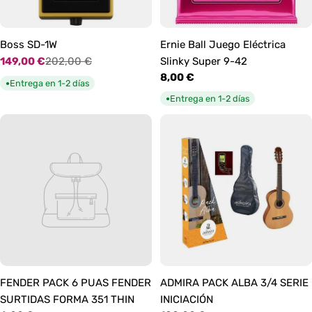
Boss SD-1W
Ernie Ball Juego Eléctrica
149,00 €
202,00 €
Slinky Super 9-42
Precio
Precio
Precio
8,00 €
de
habitual
Entrega en 1-2 días
●
habitual
oferta
Entrega en 1-2 días
●
FENDER PACK 6 PUAS FENDER
ADMIRA PACK ALBA 3/4 SERIE
SURTIDAS FORMA 351 THIN
INICIACIÓN