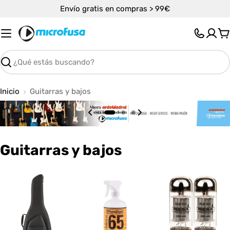
Saltar
Envío gratis en compras > 99€
al
contenido
C
Buscar
Inicio
Guitarras y bajos
C
Guitarras y bajos
o
l
e
c