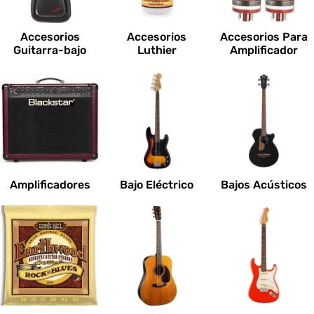
c
i
Accesorios
Accesorios
Accesorios Para
o
Guitarra-bajo
Luthier
Amplificador
n
e
s
:
Amplificadores
Bajo Eléctrico
Bajos Acústicos