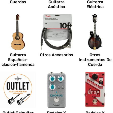
Cuerdas
Guitarra
Guitarra
Acústica
Eléctrica
Guitarra
Otros Accesorios
Otros
Española-
Instrumentos De
clásica-flamenca
Cuerda
Outlet Go!guitar
Pedales Y
Pedales Y