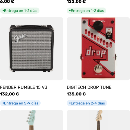
Precio
6,00 €
Precio
122,00 €
habitual
habitual
Entrega en 1-2 días
Entrega en 1-2 días
●
●
FENDER RUMBLE 15 V3
DIGITECH DROP TUNE
Precio
132,00 €
Precio
135,00 €
habitual
habitual
Entrega en 5-9 días
Entrega en 2-4 días
●
●