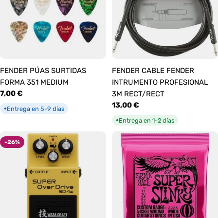
FENDER PÚAS SURTIDAS
FENDER CABLE FENDER
FORMA 351 MEDIUM
INTRUMENTO PROFESIONAL
Precio
7,00 €
3M RECT/RECT
habitual
Precio
13,00 €
Entrega en 5-9 días
●
habitual
Entrega en 1-2 días
●
-26%