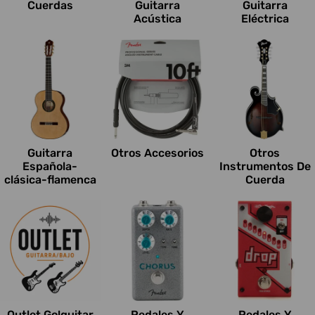
Cuerdas
Guitarra
Guitarra
Acústica
Eléctrica
Guitarra
Otros Accesorios
Otros
Española-
Instrumentos De
clásica-flamenca
Cuerda
Outlet Go!guitar
Pedales Y
Pedales Y