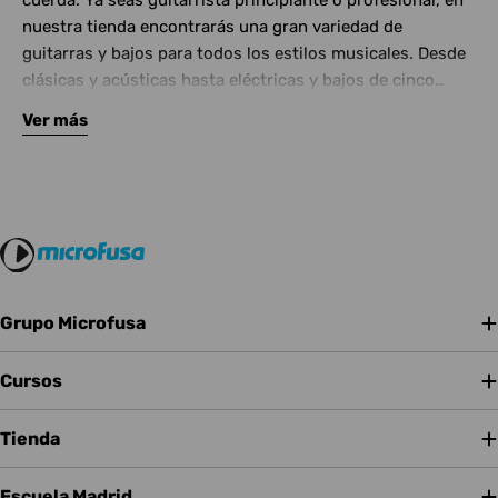
cuerda. Ya seas guitarrista principiante o profesional, en
nuestra tienda encontrarás una gran variedad de
guitarras y bajos para todos los estilos musicales. Desde
clásicas y acústicas hasta eléctricas y bajos de cinco
cuerdas, contamos con las mejores marcas del mercado.
Ver más
Complementa tu instrumento con amplificadores de
calidad y una amplia gama de efectos para crear tu propio
sonido.
Grupo Microfusa
Cursos
Tienda
Escuela Madrid