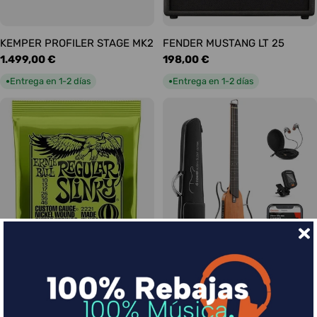
KEMPER PROFILER STAGE MK2
FENDER MUSTANG LT 25
Precio
1.499,00 €
Precio
198,00 €
habitual
habitual
Entrega en 1-2 días
Entrega en 1-2 días
●
●
Ernie Ball Juego Eléctrica
DONNER HUSH-I Silent Guitar
Slinky Regular 10-46
Caoba
Precio
9,00 €
Precio
339,00 €