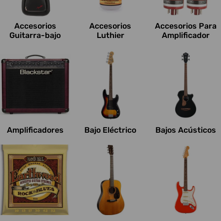
c
i
Accesorios
Accesorios
Accesorios Para
o
Guitarra-bajo
Luthier
Amplificador
n
e
s
:
Amplificadores
Bajo Eléctrico
Bajos Acústicos