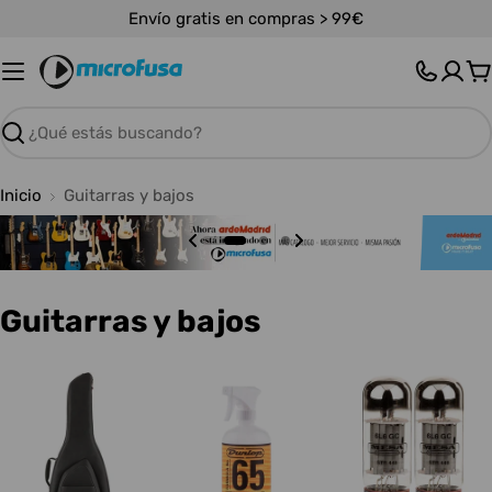
Saltar
Envío gratis en compras > 99€
al
contenido
C
Buscar
Inicio
Guitarras y bajos
C
Guitarras y bajos
o
l
e
c