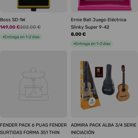
Boss SD-1W
Ernie Ball Juego Eléctrica
149,00 €
202,00 €
Slinky Super 9-42
Precio
Precio
Precio
8,00 €
de
habitual
Entrega en 1-2 días
●
habitual
oferta
Entrega en 1-2 días
●
FENDER PACK 6 PUAS FENDER
ADMIRA PACK ALBA 3/4 SERIE
SURTIDAS FORMA 351 THIN
INICIACIÓN