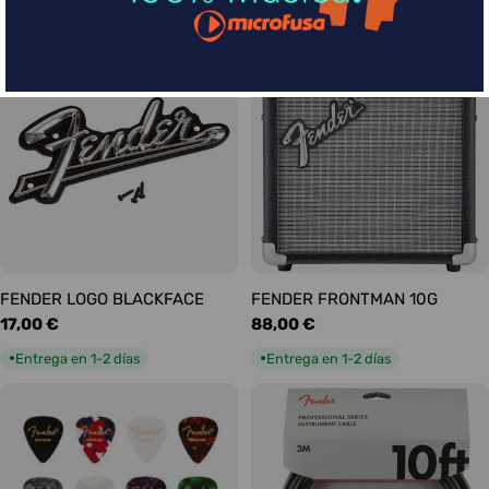
habitual
habitual
Entrega en 1-2 días
Entrega en 1-2 días
●
●
FENDER LOGO BLACKFACE
FENDER FRONTMAN 10G
Precio
17,00 €
Precio
88,00 €
habitual
habitual
Entrega en 1-2 días
Entrega en 1-2 días
●
●