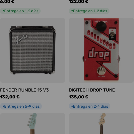
Precio
6,00 €
Precio
122,00 €
habitual
habitual
Entrega en 1-2 días
Entrega en 1-2 días
●
●
FENDER RUMBLE 15 V3
DIGITECH DROP TUNE
Precio
132,00 €
Precio
135,00 €
habitual
habitual
Entrega en 5-9 días
Entrega en 2-4 días
●
●