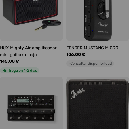
NUX Mighty Air amplificador
FENDER MUSTANG MICRO
Precio
106,00 €
mini guitarra, bajo
habitual
Precio
145,00 €
Consultar disponibilidad
○
habitual
Entrega en 1-2 días
●