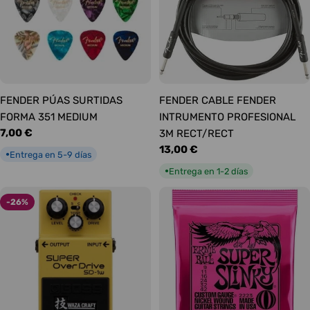
FENDER PÚAS SURTIDAS
FENDER CABLE FENDER
FORMA 351 MEDIUM
INTRUMENTO PROFESIONAL
Precio
7,00 €
3M RECT/RECT
habitual
Precio
13,00 €
Entrega en 5-9 días
●
habitual
Entrega en 1-2 días
●
-26%