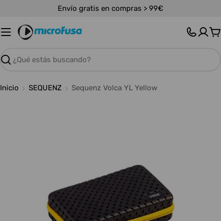
Saltar
Envío gratis en compras > 99€
al
contenido
C
Buscar
Inicio
SEQUENZ
Sequenz Volca YL Yellow
Abrir medios 0 en modal