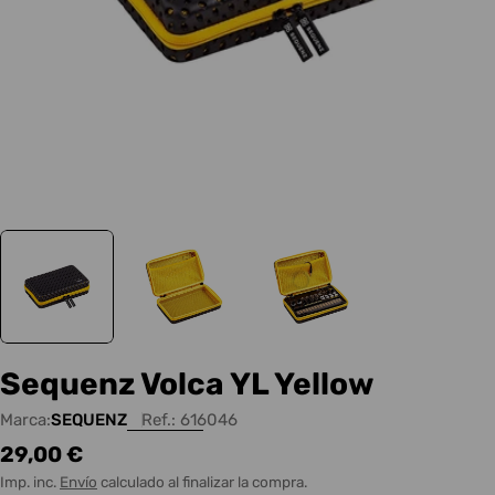
Sequenz Volca YL Yellow
Marca:
SEQUENZ
Ref.:
616046
Precio
29,00 €
habitual
Imp. inc.
Envío
calculado al finalizar la compra.