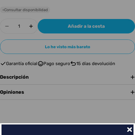
Consultar disponibilidad
○
Cantidad
Añadir a la cesta
Disminuir cantidad para Sequenz Volca YL Yell
Aumentar cantidad para Sequenz Volc
Lo he visto más barato
Garantía oficial
Pago seguro
15 días devolución
Descripción
Opiniones