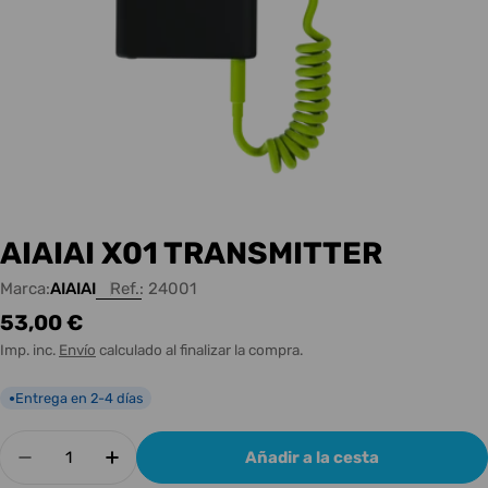
AIAIAI X01 TRANSMITTER
Marca:
AIAIAI
Ref.:
24001
Precio
53,00 €
habitual
Imp. inc.
Envío
calculado al finalizar la compra.
Entrega en 2-4 días
●
Cantidad
Añadir a la cesta
Disminuir cantidad para AIAIAI X01 TRANSMITT
Aumentar cantidad para AIAIAI X01 