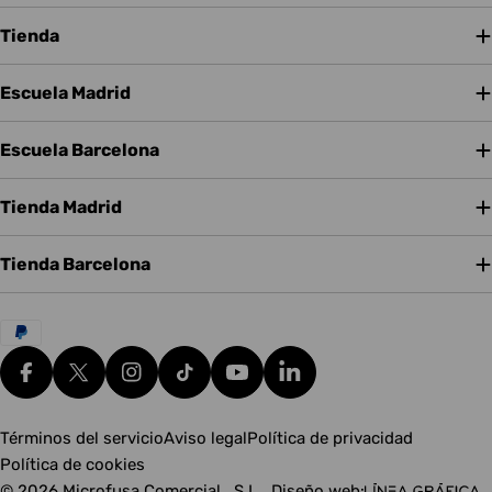
Tienda
Escuela Madrid
Escuela Barcelona
Tienda Madrid
Tienda Barcelona
Métodos
de
pago
Facebook
X (Twitter)
Instagram
tiktok
YouTube
Translation missing: es.g
Términos del servicio
Aviso legal
Política de privacidad
Política de cookies
© 2026
Microfusa Comercial , S.L.
.
Diseño web: