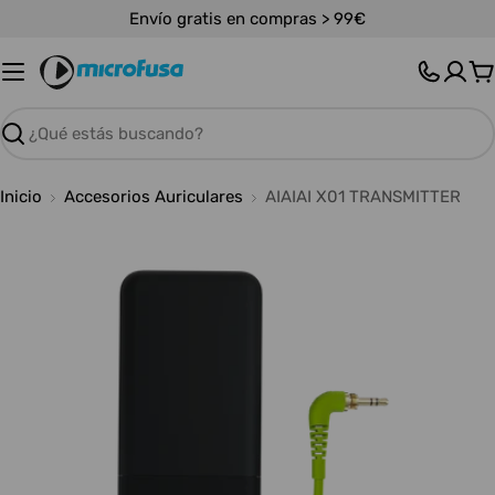
Saltar
Envío gratis en compras > 99€
al
contenido
C
Buscar
Inicio
Accesorios Auriculares
AIAIAI X01 TRANSMITTER
Abrir medios 0 en modal