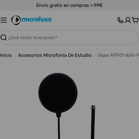
Saltar
Envío gratis en compras > 99€
al
contenido
C
Buscar
Inicio
Accesorios Microfonía De Estudio
Oqan APF01 Anti-
Abrir medios 0 en modal