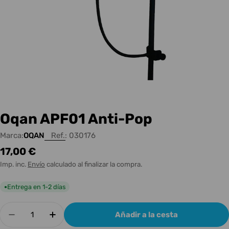
Oqan APF01 Anti-Pop
Marca:
OQAN
Ref.:
030176
Precio
17,00 €
habitual
Imp. inc.
Envío
calculado al finalizar la compra.
Entrega en 1-2 días
●
Cantidad
Añadir a la cesta
Disminuir cantidad para Oqan APF01 Anti-Pop
Aumentar cantidad para Oqan APF01 