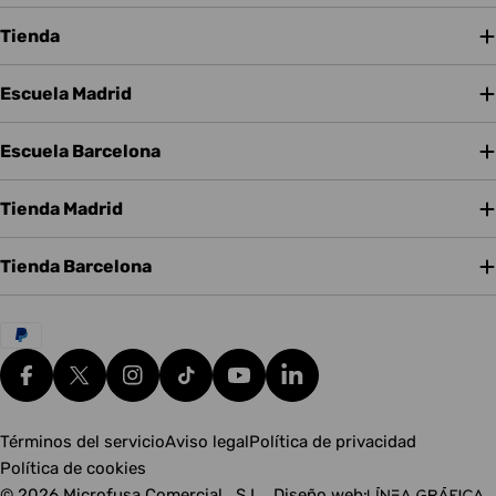
Tienda
Escuela Madrid
Escuela Barcelona
Tienda Madrid
Tienda Barcelona
Métodos
de
pago
Facebook
X (Twitter)
Instagram
tiktok
YouTube
Translation missing: es.g
Términos del servicio
Aviso legal
Política de privacidad
Política de cookies
© 2026
Microfusa Comercial , S.L.
.
Diseño web: