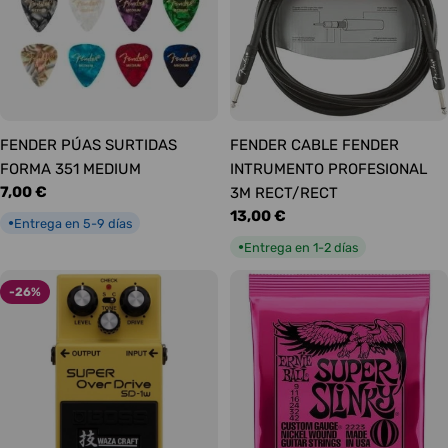
FENDER PÚAS SURTIDAS
FENDER CABLE FENDER
FORMA 351 MEDIUM
INTRUMENTO PROFESIONAL
Precio
7,00 €
3M RECT/RECT
habitual
Precio
13,00 €
Entrega en 5-9 días
●
habitual
Entrega en 1-2 días
●
-26%