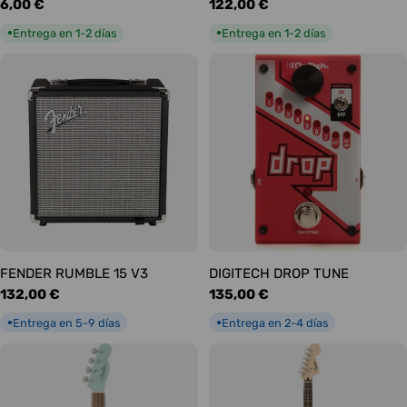
Precio
6,00 €
Precio
122,00 €
habitual
habitual
Entrega en 1-2 días
Entrega en 1-2 días
●
●
FENDER RUMBLE 15 V3
DIGITECH DROP TUNE
Precio
132,00 €
Precio
135,00 €
habitual
habitual
Entrega en 5-9 días
Entrega en 2-4 días
●
●