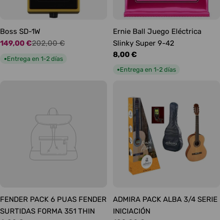
Boss SD-1W
Ernie Ball Juego Eléctrica
149,00 €
202,00 €
Slinky Super 9-42
Precio
Precio
Precio
8,00 €
de
habitual
Entrega en 1-2 días
●
habitual
oferta
Entrega en 1-2 días
●
FENDER PACK 6 PUAS FENDER
ADMIRA PACK ALBA 3/4 SERIE
SURTIDAS FORMA 351 THIN
INICIACIÓN