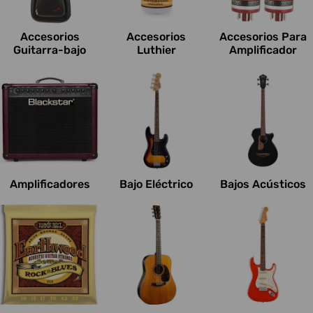
c
i
Accesorios
Accesorios
Accesorios Para
o
Guitarra-bajo
Luthier
Amplificador
n
e
s
:
Amplificadores
Bajo Eléctrico
Bajos Acústicos