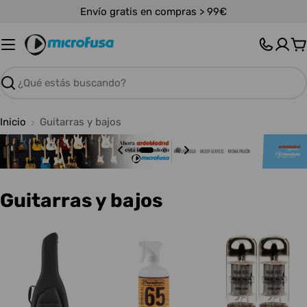
Saltar
Envío gratis en compras > 99€
al
contenido
C
Buscar
Inicio
Guitarras y bajos
C
Guitarras y bajos
o
l
e
c