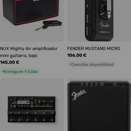
NUX Mighty Air amplificador
FENDER MUSTANG MICRO
Precio
106,00 €
mini guitarra, bajo
habitual
Precio
145,00 €
Consultar disponibilidad
○
habitual
Entrega en 1-2 días
●