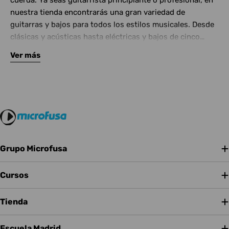
cuerda. Ya seas guitarrista principiante o profesional, en
nuestra tienda encontrarás una gran variedad de
guitarras y bajos para todos los estilos musicales. Desde
clásicas y acústicas hasta eléctricas y bajos de cinco
cuerdas, contamos con las mejores marcas del mercado.
Ver más
Complementa tu instrumento con amplificadores de
calidad y una amplia gama de efectos para crear tu propio
sonido.
Grupo Microfusa
Cursos
Tienda
Escuela Madrid