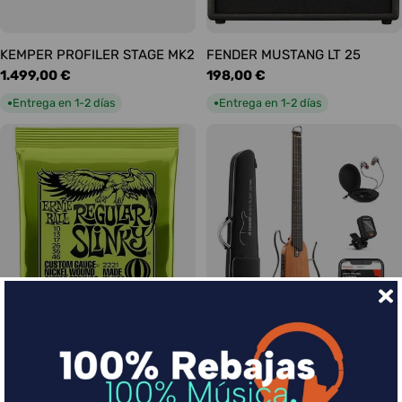
KEMPER PROFILER STAGE MK2
FENDER MUSTANG LT 25
Precio
1.499,00 €
Precio
198,00 €
habitual
habitual
Entrega en 1-2 días
Entrega en 1-2 días
●
●
Ernie Ball Juego Eléctrica
DONNER HUSH-I Silent Guitar
Slinky Regular 10-46
Caoba
Precio
9,00 €
Precio
339,00 €