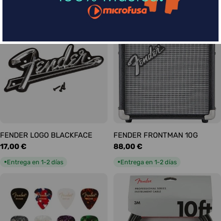
habitual
habitual
Entrega en 5-9 días
Entrega en 1-2 días
●
●
FENDER LOGO BLACKFACE
FENDER FRONTMAN 10G
Precio
17,00 €
Precio
88,00 €
habitual
habitual
Entrega en 1-2 días
Entrega en 1-2 días
●
●