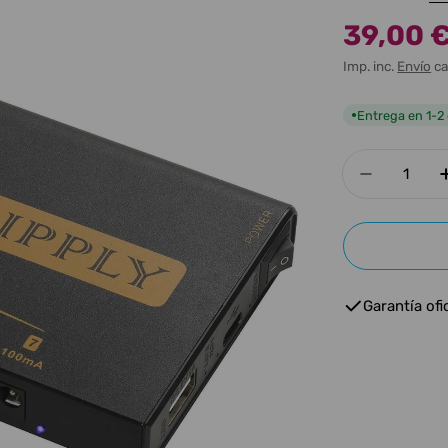
39,00 
Precio
Precio
Imp. inc.
Envío
ca
de
habitua
oferta
Entrega en 1-2 
●
Cantidad
Disminui
Garantía ofic