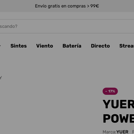
Envío gratis en compras > 99€
Sintes
Viento
Batería
Directo
Stre
Y
-
17%
YUE
POWE
Marca:
YUER