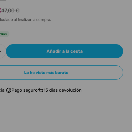
n
€
47,00 €
lculado al finalizar la compra.
l
días
Añadir a la cesta
r cantidad para YUER RECHARGEABLE POWER SUP
Aumentar cantidad para YUER RECHARGEABLE P
Lo he visto más barato
ial
Pago seguro
15 días devolución