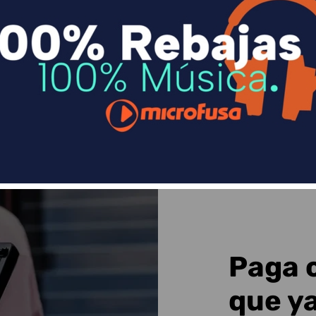
n
Divide en 3 sin coste o hasta en 18 meses p
Sequra
Paga 
que y