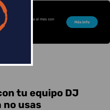
or una pequeña cuota al mes con
Más info
con tu equipo DJ
a no usas