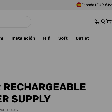
España (EUR €)
P
a
C
í
s
am
Instalación
Hifi
Soft
Outlet
/
r
e
g
R RECHARGEABLE
i
R SUPPLY
ó
Ref.:
PR-02