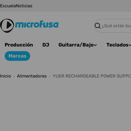
Saltar
Escuela
Noticias
al
contenido
Buscar
Producción
DJ
Guitarra/Bajo
Teclados
Marcas
Inicio
Alimentadores
YUER RECHARGEABLE POWER SUPPL