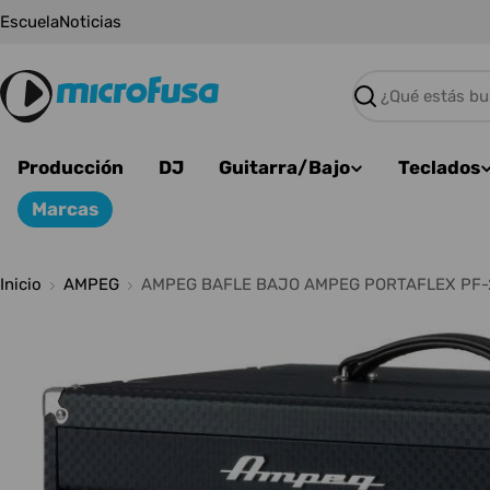
Saltar
Escuela
Noticias
al
contenido
Buscar
Producción
DJ
Guitarra/Bajo
Teclados
Marcas
Inicio
AMPEG
AMPEG BAFLE BAJO AMPEG PORTAFLEX PF-