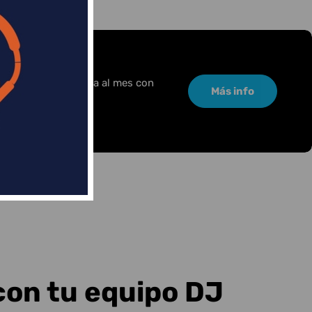
or una pequeña cuota al mes con
Más info
con tu equipo DJ