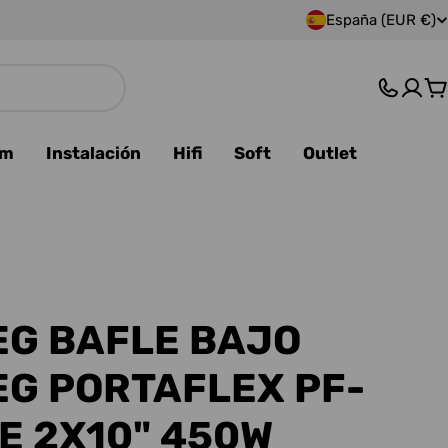
España (EUR €)
P
a
C
í
s
am
Instalación
Hifi
Soft
Outlet
/
r
e
g
G BAFLE BAJO
i
G PORTAFLEX PF-
ó
E 2X10" 450W