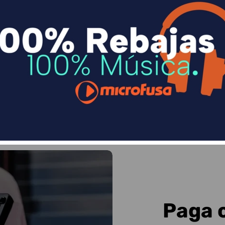
n
Divide en 3 sin coste o hasta en 18 meses p
Sequra
Paga 