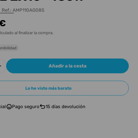
n
Ref.:
AMP110AG085
 €
l
lculado al finalizar la compra.
nibilidad
Añadir a la cesta
r cantidad para AMPEG BAFLE BAJO AMPEG PORT
Aumentar cantidad para AMPEG BAFLE BAJO AM
Lo he visto más barato
ial
Pago seguro
15 días devolución