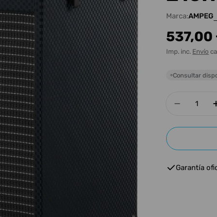
Marca:
AMPEG
Precio
537,00
habitua
Imp. inc.
Envío
ca
Consultar dispo
○
Cantidad
Disminui
Garantía ofic