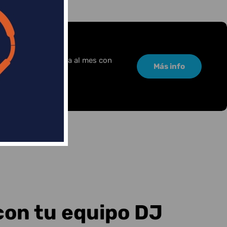
or una pequeña cuota al mes con
Más info
con tu equipo DJ