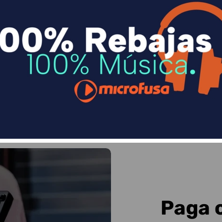
n
Divide en 3 sin coste o hasta en 18 meses p
Sequra
Paga 