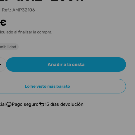
n
Ref.:
AMP32106
 €
l
lculado al finalizar la compra.
nibilidad
Añadir a la cesta
r cantidad para AMPEG BAFLE BAJO AMPEG PORT
Aumentar cantidad para AMPEG BAFLE BAJO AMP
Lo he visto más barato
ial
Pago seguro
15 días devolución