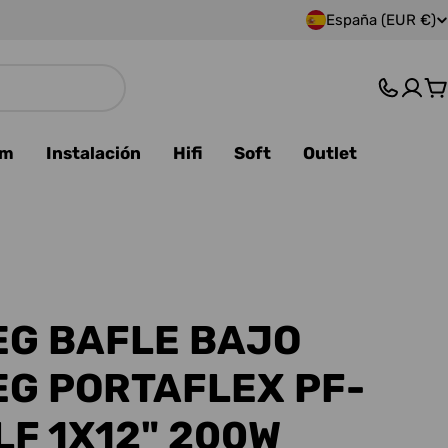
España (EUR €)
P
a
C
í
s
am
Instalación
Hifi
Soft
Outlet
/
r
e
g
G BAFLE BAJO
i
G PORTAFLEX PF-
ó
LF 1X12" 200W