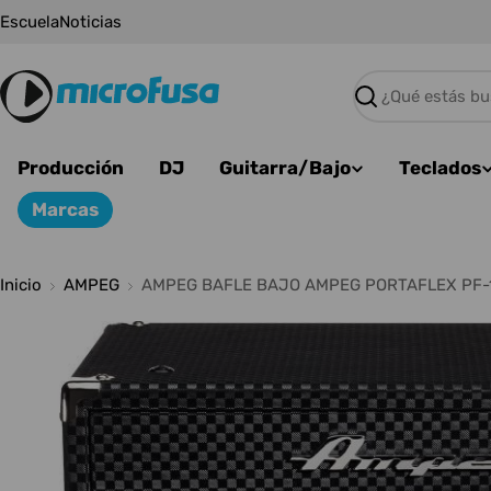
Saltar
Escuela
Noticias
al
contenido
Buscar
Producción
DJ
Guitarra/Bajo
Teclados
Marcas
Inicio
AMPEG
AMPEG BAFLE BAJO AMPEG PORTAFLEX PF-1