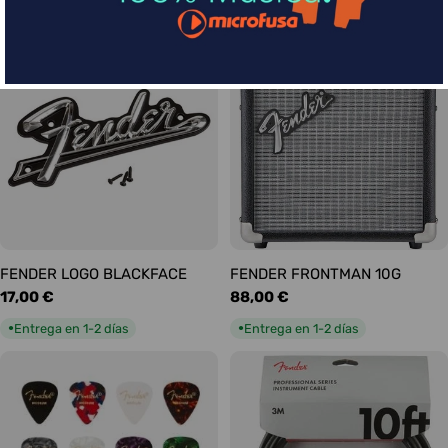
habitual
habitual
Entrega en 1-2 días
Entrega en 1-2 días
●
●
FENDER LOGO BLACKFACE
FENDER FRONTMAN 10G
Precio
17,00 €
Precio
88,00 €
habitual
habitual
Entrega en 1-2 días
Entrega en 1-2 días
●
●