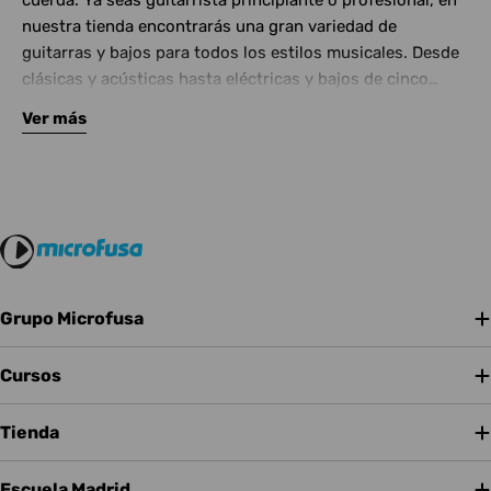
cuerda. Ya seas guitarrista principiante o profesional, en
nuestra tienda encontrarás una gran variedad de
guitarras y bajos para todos los estilos musicales. Desde
clásicas y acústicas hasta eléctricas y bajos de cinco
cuerdas, contamos con las mejores marcas del mercado.
Ver más
Complementa tu instrumento con amplificadores de
calidad y una amplia gama de efectos para crear tu propio
sonido.
Grupo Microfusa
Cursos
Tienda
Escuela Madrid