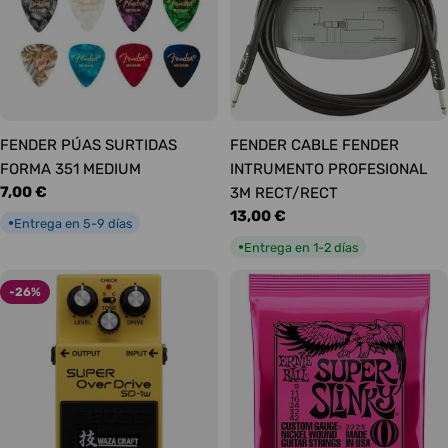
FENDER PÚAS SURTIDAS
FENDER CABLE FENDER
FORMA 351 MEDIUM
INTRUMENTO PROFESIONAL
Precio
7,00 €
3M RECT/RECT
habitual
Precio
13,00 €
Entrega en 5-9 días
●
habitual
Entrega en 1-2 días
●
-26%