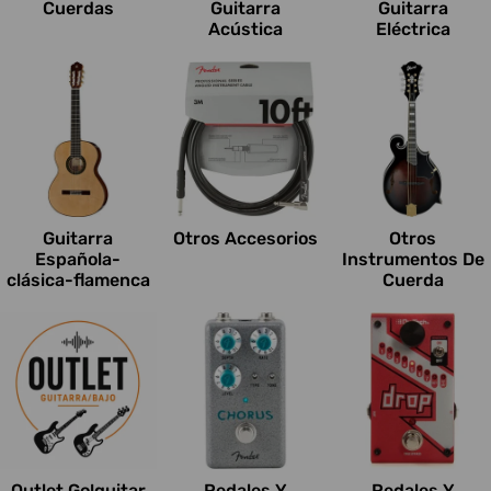
Cuerdas
Guitarra
Guitarra
Acústica
Eléctrica
Guitarra
Otros Accesorios
Otros
Española-
Instrumentos De
clásica-flamenca
Cuerda
Outlet Go!guitar
Pedales Y
Pedales Y