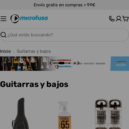
Saltar
Envío gratis en compras > 99€
al
contenido
C
Buscar
Inicio
Guitarras y bajos
C
Guitarras y bajos
o
l
e
c