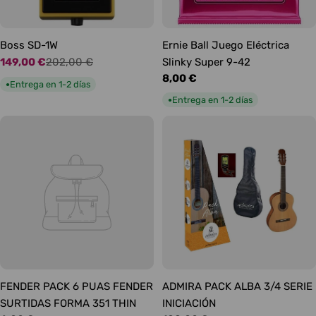
Boss SD-1W
Ernie Ball Juego Eléctrica
149,00 €
202,00 €
Slinky Super 9-42
Precio
Precio
Precio
8,00 €
de
habitual
Entrega en 1-2 días
●
habitual
oferta
Entrega en 1-2 días
●
FENDER PACK 6 PUAS FENDER
ADMIRA PACK ALBA 3/4 SERIE
SURTIDAS FORMA 351 THIN
INICIACIÓN