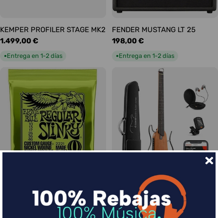
KEMPER PROFILER STAGE MK2
FENDER MUSTANG LT 25
Precio
1.499,00 €
Precio
198,00 €
habitual
habitual
Entrega en 1-2 días
Entrega en 1-2 días
●
●
Ernie Ball Juego Eléctrica
DONNER HUSH-I Silent Guitar
Slinky Regular 10-46
Caoba
Precio
9,00 €
Precio
339,00 €