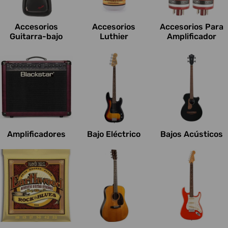
c
i
Accesorios
Accesorios
Accesorios Para
o
Guitarra-bajo
Luthier
Amplificador
n
e
s
:
Amplificadores
Bajo Eléctrico
Bajos Acústicos