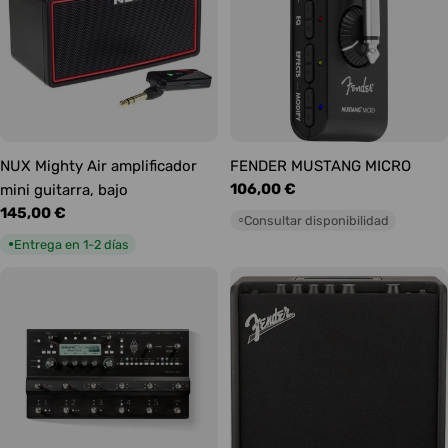
NUX Mighty Air amplificador
FENDER MUSTANG MICRO
Precio
106,00 €
mini guitarra, bajo
habitual
Precio
145,00 €
Consultar disponibilidad
○
habitual
Entrega en 1-2 días
●