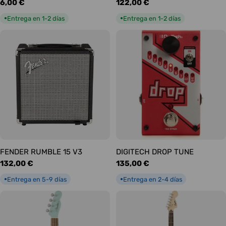
Precio
6,00 €
Precio
122,00 €
habitual
habitual
Entrega en 1-2 días
Entrega en 1-2 días
●
●
FENDER RUMBLE 15 V3
DIGITECH DROP TUNE
Precio
132,00 €
Precio
135,00 €
habitual
habitual
Entrega en 5-9 días
Entrega en 2-4 días
●
●