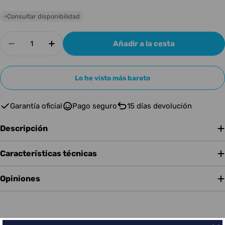
Consultar disponibilidad
○
Cantidad
Añadir a la cesta
Disminuir cantidad para ORANGE O-BASS ORA
Aumentar cantidad para ORANGE O-
Lo he visto más barato
Garantía oficial
Pago seguro
15 días devolución
Descripción
Características técnicas
Opiniones