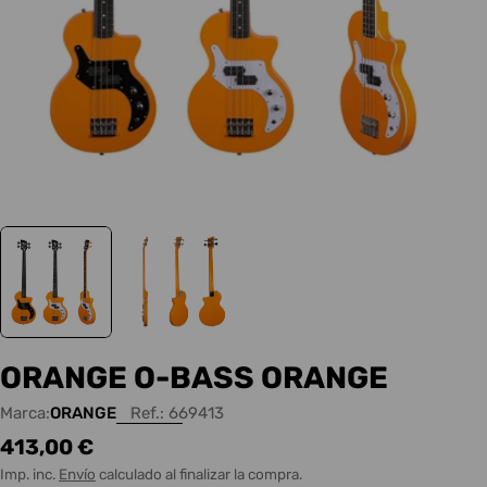
ORANGE O-BASS ORANGE
Marca:
ORANGE
Ref.:
669413
Precio
413,00 €
habitual
Imp. inc.
Envío
calculado al finalizar la compra.