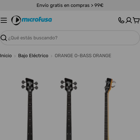
Saltar
Envío gratis en compras > 99€
al
contenido
C
Buscar
Inicio
Bajo Eléctrico
ORANGE O-BASS ORANGE
Abrir medios 0 en modal