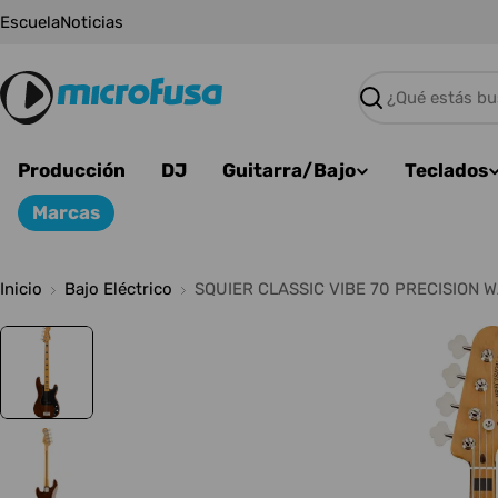
Saltar
Escuela
Noticias
al
contenido
Buscar
Producción
DJ
Guitarra/Bajo
Teclados
Marcas
Inicio
Bajo Eléctrico
SQUIER CLASSIC VIBE 70 PRECISION 