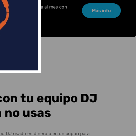
or una pequeña cuota al mes con
Más info
con tu equipo DJ
a no usas
ipo DJ usado en dinero o en un cupón para