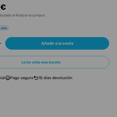
n
 €
l
lculado al finalizar la compra.
 días
Añadir a la cesta
r cantidad para SQUIER CLASSIC VIBE 70 PRECIS
Aumentar cantidad para SQUIER CLASSIC VIBE 7
n modal
Lo he visto más barato
ial
Pago seguro
15 días devolución