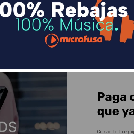
n
Divide en 3 sin coste o hasta en 18 meses p
Sequra
Paga 
que y
Convierte tu equ