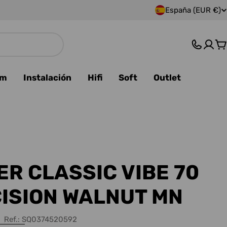
España (EUR €)
P
a
C
í
s
am
Instalación
Hifi
Soft
Outlet
/
r
e
g
ER CLASSIC VIBE 70
i
ISION WALNUT MN
ó
Ref.:
SQ0374520592