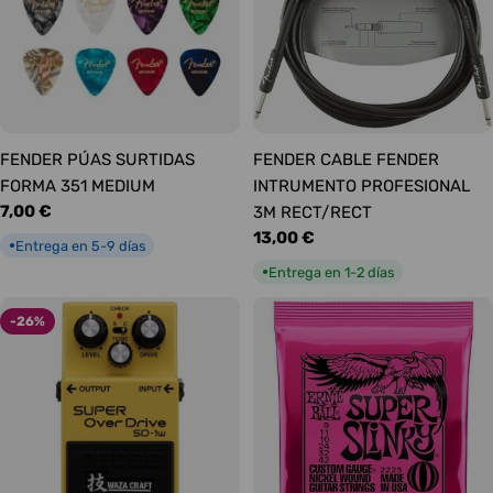
FENDER PÚAS SURTIDAS
FENDER CABLE FENDER
FORMA 351 MEDIUM
INTRUMENTO PROFESIONAL
Precio
7,00 €
3M RECT/RECT
habitual
Precio
13,00 €
Entrega en 5-9 días
●
habitual
Entrega en 1-2 días
●
-26%