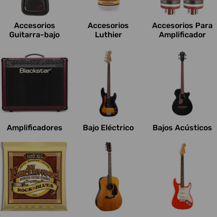
c
i
Accesorios
Accesorios
Accesorios Para
o
Guitarra-bajo
Luthier
Amplificador
n
e
s
:
Amplificadores
Bajo Eléctrico
Bajos Acústicos