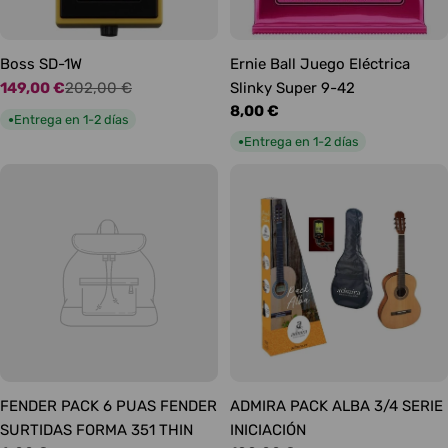
Boss SD-1W
Ernie Ball Juego Eléctrica
149,00 €
202,00 €
Slinky Super 9-42
Precio
Precio
Precio
8,00 €
de
habitual
Entrega en 1-2 días
●
habitual
oferta
Entrega en 1-2 días
●
FENDER PACK 6 PUAS FENDER
ADMIRA PACK ALBA 3/4 SERIE
SURTIDAS FORMA 351 THIN
INICIACIÓN