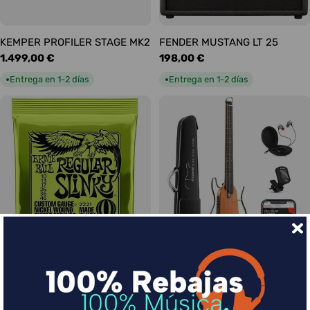
KEMPER PROFILER STAGE MK2
FENDER MUSTANG LT 25
Precio
1.499,00 €
Precio
198,00 €
habitual
habitual
Entrega en 1-2 días
Entrega en 1-2 días
●
●
Ernie Ball Juego Eléctrica
DONNER HUSH-I Silent Guitar
Slinky Regular 10-46
Caoba
Precio
9,00 €
Precio
339,00 €