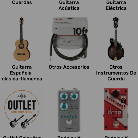
Cuerdas
Guitarra
Guitarra
Acústica
Eléctrica
Guitarra
Otros Accesorios
Otros
Española-
Instrumentos De
clásica-flamenca
Cuerda
Outlet Go!guitar
Pedales Y
Pedales Y