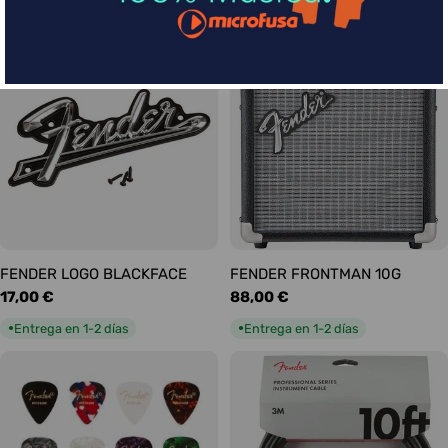
habitual
habitual
Entrega en 1-2 días
Entrega en 1-2 días
●
●
FENDER LOGO BLACKFACE
FENDER FRONTMAN 10G
Precio
17,00 €
Precio
88,00 €
habitual
habitual
Entrega en 1-2 días
Entrega en 1-2 días
●
●