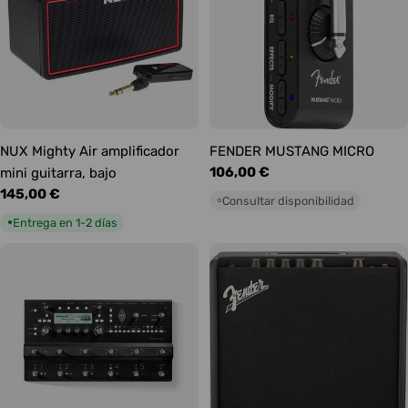
NUX Mighty Air amplificador
FENDER MUSTANG MICRO
Precio
106,00 €
mini guitarra, bajo
habitual
Precio
145,00 €
Consultar disponibilidad
○
habitual
Entrega en 1-2 días
●