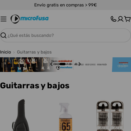
Saltar
Envío gratis en compras > 99€
al
contenido
C
Buscar
Inicio
Guitarras y bajos
C
Guitarras y bajos
o
l
e
c