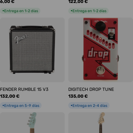
Precio
6,00 €
Precio
122,00 €
habitual
habitual
Entrega en 1-2 días
Entrega en 1-2 días
●
●
FENDER RUMBLE 15 V3
DIGITECH DROP TUNE
Precio
132,00 €
Precio
135,00 €
habitual
habitual
Entrega en 5-9 días
Entrega en 2-4 días
●
●