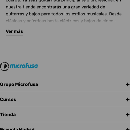
cuerda. Ya seas guitarrista principiante o profesional, en
nuestra tienda encontrarás una gran variedad de
guitarras y bajos para todos los estilos musicales. Desde
clásicas y acústicas hasta eléctricas y bajos de cinco
cuerdas, contamos con las mejores marcas del mercado.
Ver más
Complementa tu instrumento con amplificadores de
calidad y una amplia gama de efectos para crear tu propio
sonido.
Grupo Microfusa
Cursos
Tienda
Escuela Madrid