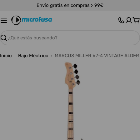
Saltar
Envío gratis en compras > 99€
al
contenido
C
Buscar
Inicio
Bajo Eléctrico
MARCUS MILLER V7-4 VINTAGE ALDE
Abrir medios 0 en modal