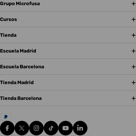
Grupo Microfusa
Cursos
Tienda
Escuela Madrid
Escuela Barcelona
Tienda Madrid
Tienda Barcelona
Métodos
de
pago
Facebook
X (Twitter)
Instagram
tiktok
YouTube
Translation missing: es.g