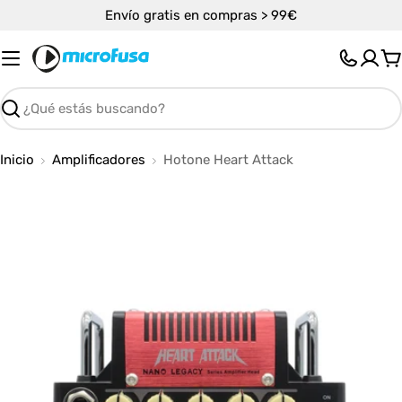
Saltar
Envío gratis en compras > 99€
al
contenido
C
Buscar
Inicio
Amplificadores
Hotone Heart Attack
Abrir medios 0 en modal