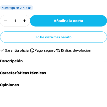
Entrega en 2-4 días
●
Cantidad
Añadir a la cesta
Disminuir cantidad para Hotone Heart Attack
Aumentar cantidad para Hotone Heart
Lo he visto más barato
Garantía oficial
Pago seguro
15 días devolución
Descripción
Características técnicas
Opiniones